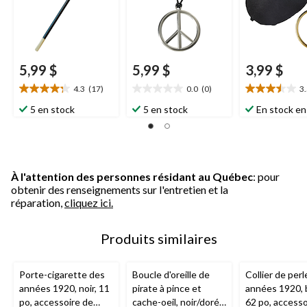
5,99 $
5,99 $
3,99 $
4.3
(17)
0.0
(0)
3
4.3
0.0
3.5
étoile(s)
étoile(s)
étoile(s)
5 en stock
5 en stock
En stock en
sur
sur
sur
5.
5.
5.
17
4
évaluations
évaluations
À l'attention des personnes résidant au Québec
: pour
obtenir des renseignements sur l'entretien et la
réparation,
cliquez ici.
Produits similaires
Porte-cigarette des
Boucle d'oreille de
Collier de per
années 1920, noir, 11
pirate à pince et
années 1920, 
po, accessoire de
cache-oeil, noir/doré,
62 po, accesso