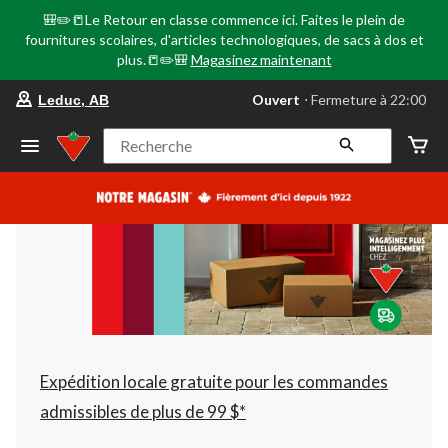
🎒✏️📒Le Retour en classe commence ici. Faites le plein de
fournitures scolaires, d'articles technologiques, de sacs à dos et
plus.📒✏️🎒
Magasinez maintenant
votre
Ouvert
⋅ Fermeture à 22:00
Leduc, AB
magasin
préféré
est
Recherche
Leduc,
AB,
courament
Ouvert,
Fermeture
à
à
22:00
cliquer
pour
changer
Expédition locale gratuite pour les commandes
admissibles de plus de 99 $*