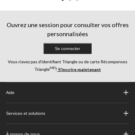
5.
5.
5.
17
15
évaluations
évaluations
Ouvrez une session pour consulter vos offres
personnalisées
Se connecter
Vous n’avez pas d’identifiant Triangle ou de carte Récompenses
MD
Triangle
?
S’inscrire maintenant
Aide
Services et solutions
À propos de nous