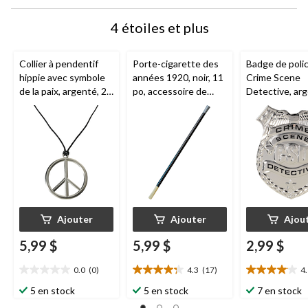
4 étoiles et plus
Collier à pendentif
Porte-cigarette des
Badge de poli
hippie avec symbole
années 1920, noir, 11
Crime Scene
de la paix, argenté, 24
po, accessoire de
Detective, arg
po, accessoire de
costume à porter
taille unique,
costume à porter
pour l'Halloween
accessoire de
pour l'Halloween
costume à por
pour l'Hallow
Ajouter
Ajouter
Ajou
5,99 $
5,99 $
2,99 $
0.0
(0)
4.3
(17)
4
0.0
4.3
4.1
étoile(s)
étoile(s)
étoile(s)
5 en stock
5 en stock
7 en stock
sur
sur
sur