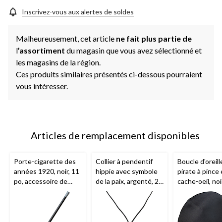
vers
la
Inscrivez-vous aux alertes de soldes
même
page.
Malheureusement, cet article
ne fait plus partie de
l
’assortiment
du magasin que vous avez sélectionné et
les magasins de la région.
Ces produits similaires présentés ci-dessous pourraient
vous intéresser.
Articles de remplacement disponibles
Porte-cigarette des
Collier à pendentif
Boucle d'oreill
années 1920, noir, 11
hippie avec symbole
pirate à pince 
po, accessoire de
de la paix, argenté, 24
cache-oeil, noi
costume à porter
po, accessoire de
taille unique, p
pour l'Halloween
costume à porter
accessoires d
pour l'Halloween
costume à por
pour l'Hallow