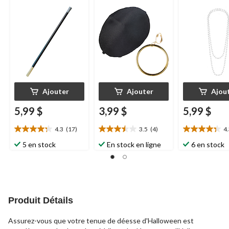
costume à porter
taille unique, paq. 2,
costume à por
pour l'Halloween
accessoires de
pour l'Hallow
costume à porter
pour l'Halloween
Ajouter
Ajouter
Ajou
5,99 $
3,99 $
5,99 $
4.3
(17)
3.5
(4)
4
4.3
3.5
4.3
étoile(s)
étoile(s)
étoile(s)
5 en stock
En stock en ligne
6 en stock
sur
sur
sur
5.
5.
5.
17
4
25
évaluations
évaluations
évaluations
Produit Détails
Assurez-vous que votre tenue de déesse d'Halloween est