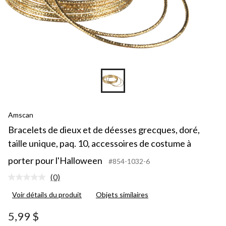
Amscan
Bracelets de dieux et de déesses grecques, doré,
taille unique, paq. 10, accessoires de costume à
porter pour l'Halloween
#854-1032-6
(0)
Aucune
cote
Voir détails du produit
Objets similaires
pour
ce
produit.
5,99 $
Lien