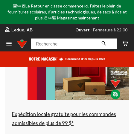
🎒✏️📒Le Retour en classe commence ici. Faites le plein de
fournitures scolaires, d'articles technologiques, de sacs à dos et
plus.📒✏️🎒
Magasinez maintenant
votre
Ouvert
⋅ Fermeture à 22:00
Leduc, AB
magasin
préféré
est
Recherche
Leduc,
AB,
courament
Ouvert,
Fermeture
à
à
22:00
cliquer
pour
changer
Expédition locale gratuite pour les commandes
admissibles de plus de 99 $*