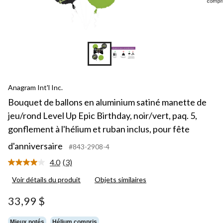
Anagram Int'l Inc.
Bouquet de ballons en aluminium satiné manette de
jeu/rond Level Up Epic Birthday, noir/vert, paq. 5,
gonflement à l'hélium et ruban inclus, pour fête
d'anniversaire
#843-2908-4
4.0
(3)
Lire
les
Voir détails du produit
Objets similaires
3
commentaires.
Lien
33,99 $
vers
la
même
Mieux notés
Hélium compris