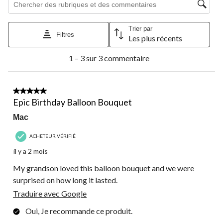
action
action
action
action
action
ouvrira
ouvrira
ouvrira
ouvrira
ouvrira
le
le
le
le
le
Trier par
formulaire
formulaire
formulaire
formulaire
formulaire
Filtres
Les plus récents
de
de
de
de
de
1
soumission.
soumission.
soumission.
soumission.
soumission.
1 – 3 sur 3 commentaire
à
3
sur
3
5 étoile(s) sur 5.
commentaire.
Epic Birthday Balloon Bouquet
Mac
ACHETEUR VÉRIFIÉ
il y a 2 mois
My grandson loved this balloon bouquet and we were
surprised on how long it lasted.
Traduire avec Google
Oui, Je recommande ce produit.