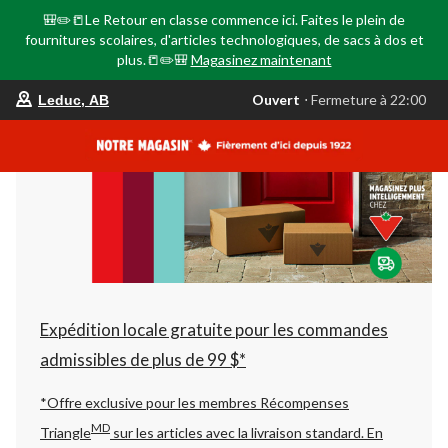
🎒✏️📒Le Retour en classe commence ici. Faites le plein de
fournitures scolaires, d'articles technologiques, de sacs à dos et
plus.📒✏️🎒
Magasinez maintenant
votre
Ouvert
⋅ Fermeture à 22:00
Leduc, AB
magasin
préféré
est
Leduc,
AB,
courament
Ouvert,
Fermeture
à
à
22:00
cliquer
pour
changer
Expédition locale gratuite pour les commandes
admissibles de plus de 99 $*
*Offre exclusive pour les membres Récompenses
MD
Triangle
sur les articles avec la livraison standard.
En