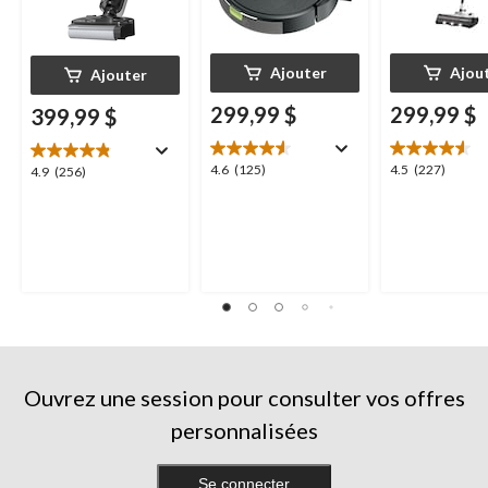
Ajouter
Ajou
Ajouter
299,99 $
299,99 $
399,99 $
4.6
4.5
4.6
(125)
4.5
(227)
4.9
4.9
(256)
étoile(s)
étoile(s)
étoile(s)
sur
sur
sur
5.
5.
5.
125
227
256
évaluations
évaluations
évaluations
Ouvrez une session pour consulter vos offres
personnalisées
Se connecter