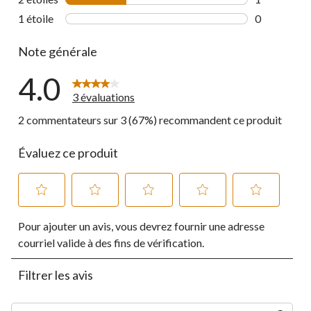
1 commentai
1 étoile
étoiles
0
0 commentai
Note générale
4.0
3 évaluations
2 commentateurs sur 3 (67%) recommandent ce produit
Évaluez ce produit
Sélectionnez
Sélectionnez
Sélectionnez
Sélectionnez
Sélectionnez
Pour ajouter un avis, vous devrez fournir une adresse
pour
pour
pour
pour
pour
évaluer
évaluer
évaluer
évaluer
évaluer
courriel valide à des fins de vérification.
l'article
l'article
l'article
l'article
l'article
à
à
à
à
à
Filtrer les avis
1
2
3
4
5
étoile.
étoiles.
étoiles.
étoiles.
étoiles.
Cette
Cette
Cette
Cette
Cette
Zone de recherche de sujet et d'avis