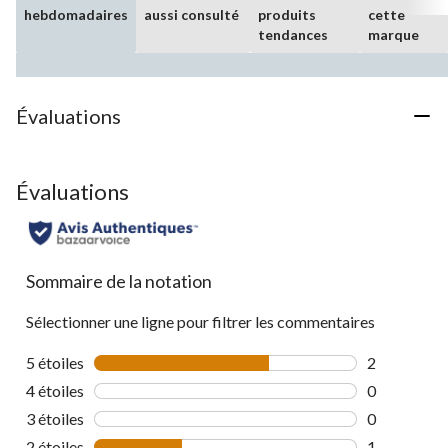
hebdomadaires
aussi consulté
produits
cette
tendances
marque
Évaluations
Évaluations
Sommaire de la notation
Sélectionner une ligne pour filtrer les commentaires
5 étoiles
étoiles
2
2 commentai
4 étoiles
étoiles
0
0 commentai
3 étoiles
étoiles
0
0 commentai
2 étoiles
étoiles
1