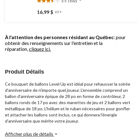
3.5
(102)
3.5
étoile(s)
16,99 $
et+
sur
5.
102
évaluations
À l'attention des personnes résidant au Québec
: pour
obtenir des renseignements sur l'entretien et la
réparation,
cliquez ici.
Produit Détails
Ce bouquet de ballons Level Up est idéal pour rehausser la soirée
d'anniversaire de n'importe quel joueur. L'ensemble comprend un
ballon d'anniversaire épique de 28 po en forme de contrôleur, 2
ballons ronds de 17 po avec des manettes de jeu et 2 ballons vert
métallique de 18 po. L'hélium et le ruban nécessaires pour gonfler
et attacher les ballons sont inclus, ce qui donnera l'énergie
d'anniversaire que mérite votre joueur.
Afficher plus de détails