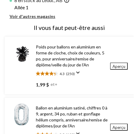
8 en stock au Leduc, AB
Allée 1
Voir d'autres magasins
Il vous faut peut-être aussi
Poids pour ballons en aluminium en
forme de cloche, choix de couleurs, 5
po, pour anniversaire/remise de
diplôme/veille du jour de l'An
Aperçu
4.3
(250)
4.3
étoile(s)
1,99 $
et+
sur
5.
250
évaluations
Ballon en aluminium satiné, chiffres 0 à
9, argent, 34 po, ruban et gonflage
hélium compris, anniversaire/remise de
diplômes/jour de l'An
Aperçu