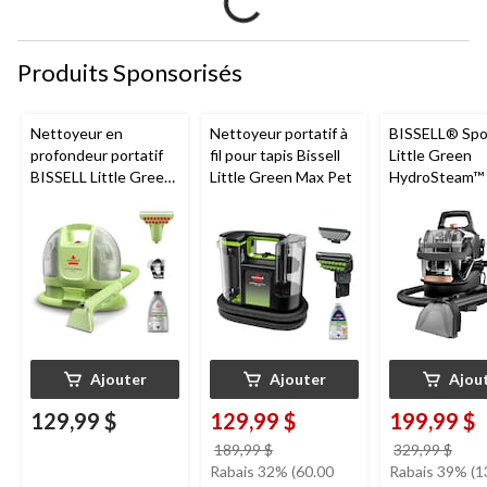
Produits Sponsorisés
Nettoyeur en
Nettoyeur portatif à
BISSELL® Spo
profondeur portatif
fil pour tapis Bissell
Little Green
BISSELL Little Green
Little Green Max Pet
HydroSteam™ 
Mini avec fil pour
Nettoyeur port
tapis et tissus
nettoyage en
d'ameublement
profondeur po
animaux de
compagnie
Ajouter
Ajouter
Ajou
129,99 $
129,99 $
199,99 $
prix
prix
189,99 $
329,99 $
était
étai
Rabais 32% (60.00
Rabais 39% (1