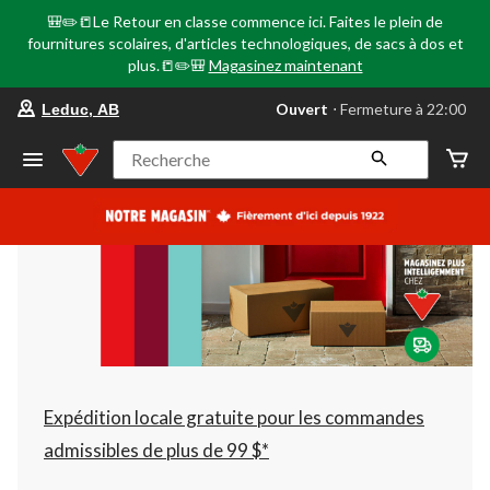
🎒✏️📒Le Retour en classe commence ici. Faites le plein de
fournitures scolaires, d'articles technologiques, de sacs à dos et
plus.📒✏️🎒
Magasinez maintenant
votre
Ouvert
⋅ Fermeture à 22:00
Leduc, AB
magasin
préféré
est
Recherche
Leduc,
AB,
courament
Ouvert,
Fermeture
à
à
22:00
cliquer
pour
changer
Expédition locale gratuite pour les commandes
admissibles de plus de 99 $*