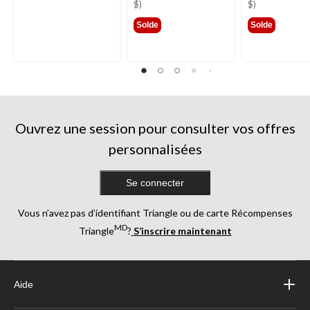
189,99 $
329,
$)
$)
Solde
Solde
Ouvrez une session pour consulter vos offres
personnalisées
Se connecter
Vous n’avez pas d’identifiant Triangle ou de carte Récompenses
MD
Triangle
?
S’inscrire maintenant
Aide