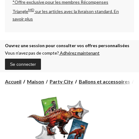
*Offre exclusive pour les membres Récompenses
MD
Triangle
sur les articles avec la livraison standard.
En
savoir plus
Ouvrez une session pour consulter vos offres personnalisées
Vous n’avez pas de compte?
Adhérez maintenant
Se connecter
Accueil
Maison
Party City
Ballons et accessoires
B