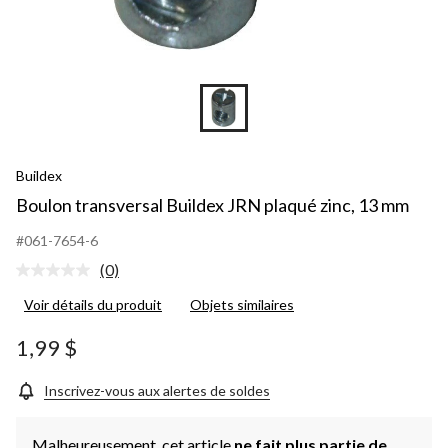
Buildex
Boulon transversal Buildex JRN plaqué zinc, 13 mm
#061-7654-6
(0)
Aucune
cote
Voir détails du produit
Objets similaires
pour
ce
produit.
1,99 $
Lien
vers
la
Inscrivez-vous aux alertes de soldes
même
page.
Malheureusement, cet article
ne fait plus partie de