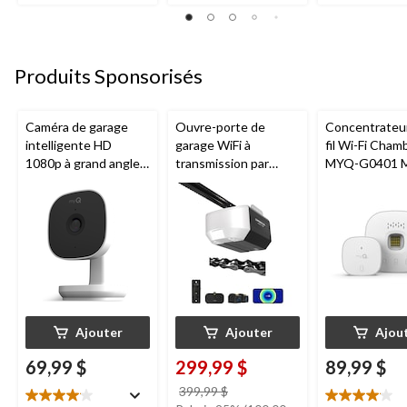
sur
sur
sur
5.
5.
5.
8
5
9
évaluations
évaluations
évaluations
Produits Sponsorisés
Caméra de garage
Ouvre-porte de
Concentrateu
intelligente HD
garage WiFi à
fil Wi-Fi Cham
1080p à grand angle
transmission par
MYQ-G0401 
Chamberlain, vision
chaîne de 1/2 HP
pour porte de
nocturne, résistante
Chamberlain
aux intempéries
Ajouter
Ajouter
Ajou
69,99 $
299,99 $
89,99 $
prix
399,99 $