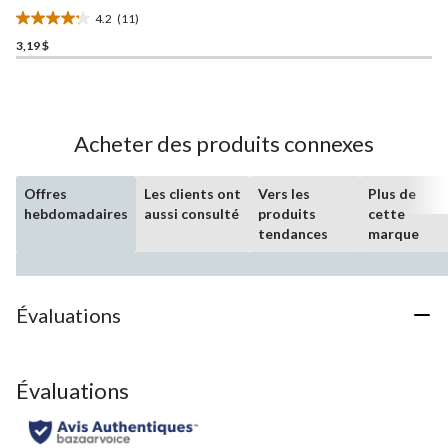
4.2
(11)
4.2
3,19 $
étoile(s)
sur
5.
11
évaluations
Acheter des produits connexes
Offres
Les clients ont
Vers les
Plus de
hebdomadaires
aussi consulté
produits
cette
tendances
marque
Évaluations
Évaluations