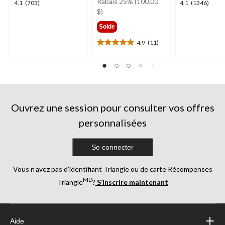
était
Rabais 25% (100.00
4.1
4.1
4.1
(703)
4.1
(1346)
399,99 $
$)
étoile(s)
étoile(s)
sur
sur
Solde
5.
5.
703
1346
4.9
(11)
4.9
évaluations
évaluations
étoile(s)
sur
5.
11
évaluations
Ouvrez une session pour consulter vos offres
personnalisées
Se connecter
Vous n’avez pas d’identifiant Triangle ou de carte Récompenses
MD
Triangle
?
S’inscrire maintenant
Aide