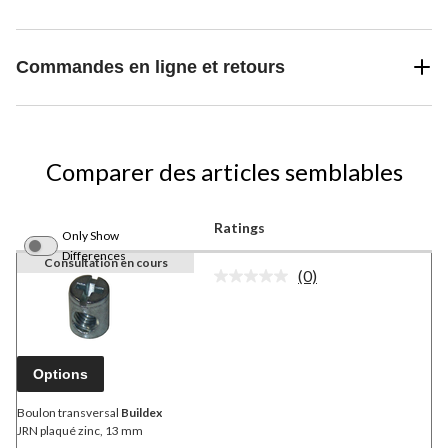
Commandes en ligne et retours
Comparer des articles semblables
Ratings
Only Show
Differences
Consultation en cours
(0)
Aucune
cote
pour
ce
produit.
Lien
Options
vers
la
même
Boulon transversal
Buildex
page.
JRN plaqué zinc, 13 mm