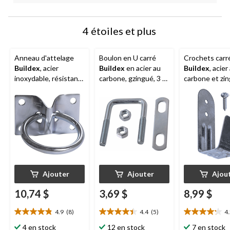
4 étoiles et plus
Anneau d'attelage
Boulon en U carré
Crochets carr
Buildex
, acier
Buildex
en acier au
Buildex
, acier
inoxydable, résistant
carbone, gzingué, 3 x
carbone et zin
aux intempéries, 2 x 2
2 po
capacité de 55 
po
5
Ajouter
Ajouter
Ajou
10,74 $
3,69 $
8,99 $
4.9
(8)
4.4
(5)
4
4.9
4.4
4.2
étoile(s)
étoile(s)
étoile(s)
4 en stock
12 en stock
7 en stock