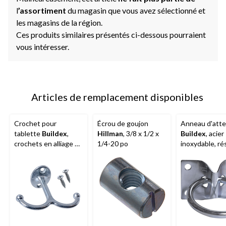
l
’assortiment
du magasin que vous avez sélectionné et
les magasins de la région.
Ces produits similaires présentés ci-dessous pourraient
vous intéresser.
Articles de remplacement disponibles
Crochet pour
Écrou de goujon
Anneau d'atte
tablette
Buildex
,
Hillman
, 3/8 x 1/2 x
Buildex
, acier
crochets en alliage de
1/4-20 po
inoxydable, ré
zinc et zingués
aux intempérie
po