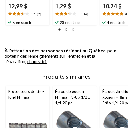
12,99 $
1,29 $
10,74 $
3.5
(2)
3.3
(4)
4
3.5
3.3
4.9
étoile(s)
étoile(s)
étoile(s)
5 en stock
28 en stock
4 en stock
sur
sur
sur
5.
5.
5.
2
4
8
évaluations
évaluations
évaluations
À l'attention des personnes résidant au Québec
: pour
obtenir des renseignements sur l'entretien et la
réparation,
cliquez ici.
Produits similaires
Protecteurs de tire-
Écrou de goujon
Écrou cylindri
fond
Hillman
Hillman
, 3/8 x 1/2 x
goujon
Hillma
1/4-20 po
5/8 x 1/4-20 p