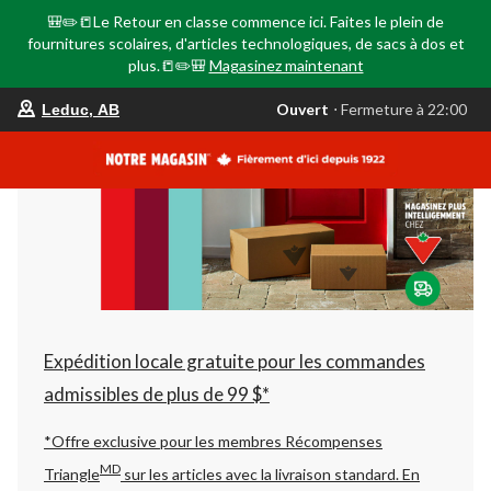
🎒✏️📒Le Retour en classe commence ici. Faites le plein de
fournitures scolaires, d'articles technologiques, de sacs à dos et
plus.📒✏️🎒
Magasinez maintenant
votre
Ouvert
⋅ Fermeture à 22:00
Leduc, AB
magasin
préféré
est
Leduc,
AB,
courament
Ouvert,
Fermeture
à
à
22:00
cliquer
pour
changer
Expédition locale gratuite pour les commandes
admissibles de plus de 99 $*
*Offre exclusive pour les membres Récompenses
MD
Triangle
sur les articles avec la livraison standard.
En