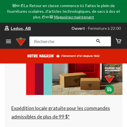
🎒✏️📒Le Retour en classe commence ici. Faites le plein de
fournitures scolaires, d'articles technologiques, de sacs à dos et
plus.📒✏️🎒
Magasinez maintenant
votre
Ouvert
⋅ Fermeture à 22:00
Leduc, AB
magasin
préféré
est
Recherche
Leduc,
AB,
courament
Ouvert,
Fermeture
à
à
22:00
cliquer
pour
changer
Expédition locale gratuite pour les commandes
admissibles de plus de 99 $*