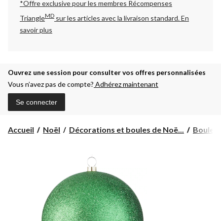
*Offre exclusive pour les membres Récompenses
MD
Triangle
sur les articles avec la livraison standard.
En
savoir plus
Ouvrez une session pour consulter vos offres personnalisées
Vous n’avez pas de compte?
Adhérez maintenant
Se connecter
Accueil
Noël
Décorations et boules de Noë...
Boules 