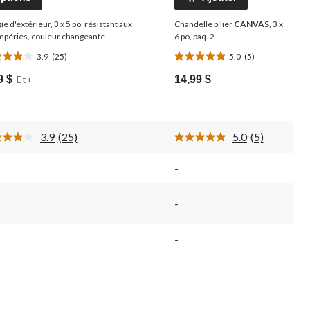
e d'extérieur, 3 x 5 po, résistant aux
Chandelle pilier
CANVAS
, 3 x
mpéries, couleur changeante
6 po, paq. 2
3.9
(25)
5.0
(5)
5.0
le(s)
étoile(s)
9 $
Et+
14,99 $
sur
5.
5
luations
évaluations
3.9
(25)
5.0
(5)
Lire
Lire
les
les
25
5
-
.
commentaires.
commentaire
Lien
Lien
vers
vers
-
la
la
même
même
page.
page.
-