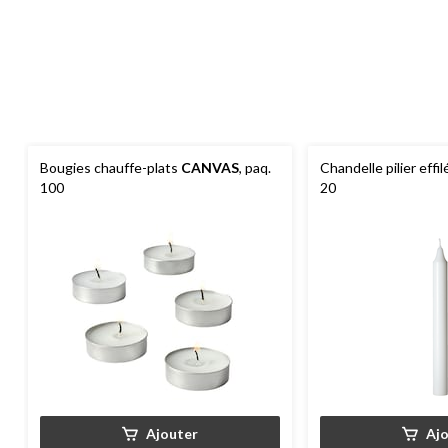
Bougies chauffe-plats
CANVAS
, paq.
Chandelle pilier effi
100
20
Ajouter
Aj