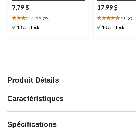
7,79 $
17,99 $
3.3
(29)
5.0
(6)
3.3
5.0
étoile(s)
étoile(s)
13 en stock
10 en stock
sur
sur
5.
5.
29
6
évaluations
évaluations
Produit Détails
Caractéristiques
Spécifications