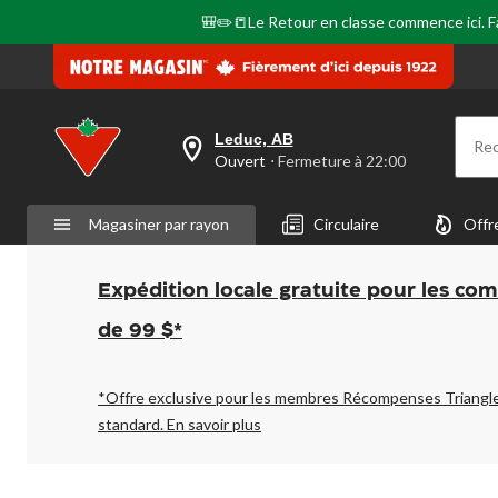
même
page.
🎒✏️📒Le Retour en classe commence ici. Fai
Leduc, AB
Re
votre
Ouvert
⋅ Fermeture à 22:00
magasin
préféré
est
Magasiner par rayon
Circulaire
Offr
Leduc,
AB,
courament
Ouvert,
Expédition locale gratuite pour les co
Fermeture
à
de 99 $*
à
22:00
cliquer
pour
*Offre exclusive pour les membres Récompenses Triangl
changer
standard.
En savoir plus