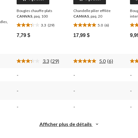
Bougies chauffe-plats
Chandelle pilier effilée
Bougi
CANVAS
, paq. 100
CANVAS
, paq. 20
inte
dles,
3.3
(29)
5.0
(6)
3.3
5.0
3.9
étoile(s)
étoile(s)
étoi
7,79 $
17,99 $
9,9
sur
sur
sur
5.
5.
5.
29
6
25
évaluations
évaluations
éva
3.3
(29)
5.0
(6)
Lire
Lire
les
les
29
6
-
-
-
ires.
commentaires.
commentaires
Lien
Lien
vers
vers
-
-
-
la
la
même
même
page.
page.
-
-
-
Afficher plus de détails