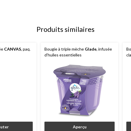
Produits similaires
lée
CANVAS
, paq.
Bougie à triple mèche
Glade
, infusée
Bo
d'huiles essentielles
cl
outer
Aperçu