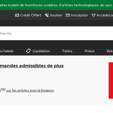
tes le plein de fournitures scolaires, d'articles technologiques, de sacs
Accédez a
Crédit Offert
Soutien
Inscription
cherche
es hebdo
Liquidation
Patios
Pneus
Ret
mmandes admissibles de plus
MD
e
sur les articles avec la livraison