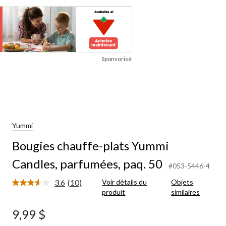
Sponsorisé
Yummi
Bougies chauffe-plats Yummi
Candles, parfumées, paq. 50
#053-5446-4
3.6
(10)
Voir détails du
Objets
Lire
produit
similaires
les
10
commentaires.
9,99 $
Lien