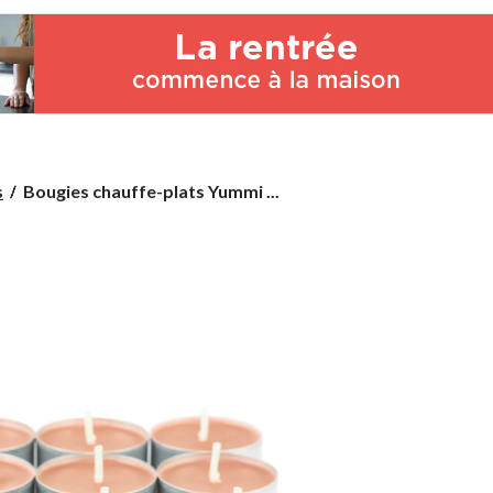
Bougies
s
Bougies chauffe-plats Yummi ...
chauffe-
plats
Yummi
Candles,
parfumées,
paq.
50