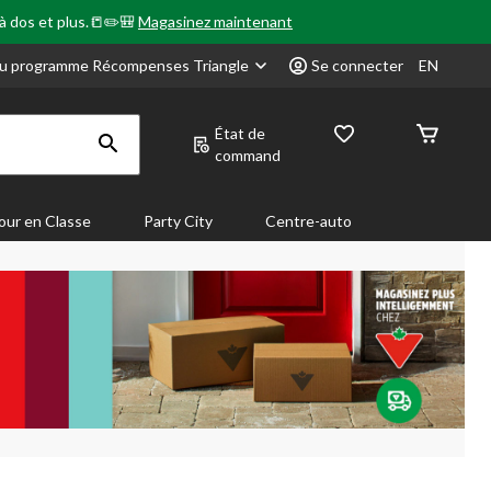
 à dos et plus.📒✏️🎒
Magasinez maintenant
u programme Récompenses Triangle
Se connecter
EN
État de
command
our en Classe
Party City
Centre-auto