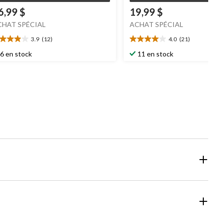
6,99 $
19,99 $
CHAT SPÉCIAL
ACHAT SPÉCIAL
3.9
(12)
4.0
(21)
9
4.0
oile(s)
étoile(s)
6 en stock
11 en stock
r
sur
5.
2
21
aluations
évaluations