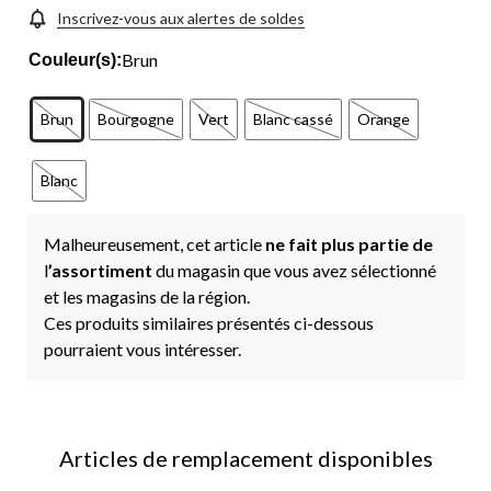
vers
la
Inscrivez-vous aux alertes de soldes
même
page.
Brun
Couleur(s):
Brun
Bourgogne
Vert
Blanc cassé
Orange
Blanc
Malheureusement, cet article
ne fait plus partie de
l
’assortiment
du magasin que vous avez sélectionné
et les magasins de la région.
Ces produits similaires présentés ci-dessous
pourraient vous intéresser.
Articles de remplacement disponibles