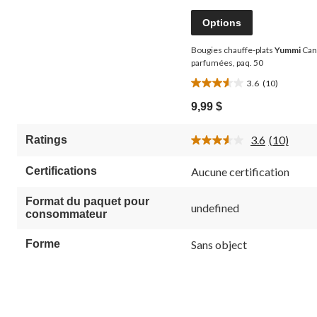
Options
Bougies chauffe-plats
Yummi
Can
parfumées, paq. 50
3.6
(10)
3.6
étoile(s)
9,99 $
sur
5.
3.6
(10)
Ratings
10
Lire
évaluations
les
10
Certifications
Aucune certification
commenta
Lien
vers
Format du paquet pour
undefined
la
consommateur
même
page.
Forme
Sans object