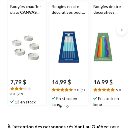
Bougies chauffe-
Bougies en cire
Bougies de cire
plats
CANVAS
,
décoratives pour
décoratives
paq. 100
ménorahs, bleu,
multicolores pour
paquet de 45,
ménorahs pour la
pour Hanoukka
fête de Hanoukka,
paquet de 45
7,79 $
16,99 $
16,99 $
5.0
(1)
5.0
(1)
5.0
5.0
3.3
3.3
(29)
étoile(s)
étoile(s)
En stock en
En stock en
étoile(s)
13 en stock
sur
sur
ligne
ligne
sur
5.
5.
5.
1
1
29
évaluation
évaluation
évaluations
À l'attention des personnes résidant au Québec
: pour