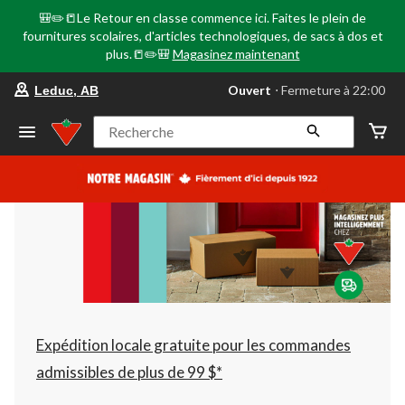
🎒✏️📒Le Retour en classe commence ici. Faites le plein de
fournitures scolaires, d'articles technologiques, de sacs à dos et
plus.📒✏️🎒
Magasinez maintenant
votre
Ouvert
⋅ Fermeture à 22:00
Leduc, AB
magasin
préféré
est
Recherche
Leduc,
AB,
courament
Ouvert,
Fermeture
à
à
22:00
cliquer
pour
changer
Expédition locale gratuite pour les commandes
admissibles de plus de 99 $*