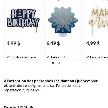
Happy Birthday,
pour fête
bleu/argent, 3 po,
d'anniversaire
paq. 15, pour fête
d'anniversaire
4,99 $
6,49 $
4,99 $
En stock en ligne
1 en stock
En stock en
À l'attention des personnes résidant au Québec
: pour
obtenir des renseignements sur l'entretien et la
réparation,
cliquez ici.
Produit Détails