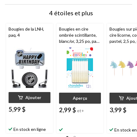
4 étoiles et plus
Bougies de la LNH,
Bougies en cire
Bougies sur p
paq. 4
ombrée scintillante,
cire licorne, c
blanc/or, 3,25 po, paq.
pastel, 2,5 po, 
12, pour fête
pour fête
d'anniversaire
d'anniversaire
Ajouter
Aperçu
Ajou
5,99 $
2,99 $
3,99 $
et+
En stock en ligne
En stock en