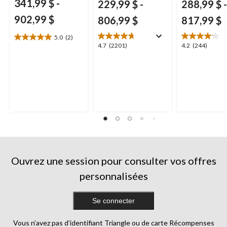
341,99 $
-
229,99 $
-
288,99 $
-
902,99 $
806,99 $
817,99 $
5.0
(2)
5.0
4.7
4.2
4.7
(2201)
4.2
(244)
étoile(s)
étoile(s)
étoile(s)
sur
sur
sur
5.
5.
5.
2
2201
244
évaluations
évaluations
évaluations
Ouvrez une session pour consulter vos offres
personnalisées
Se connecter
Vous n’avez pas d’identifiant Triangle ou de carte Récompenses