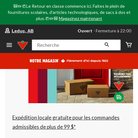
🎒✏️📒Le Retour en classe commence ici. Faites le plein de
fournitures scolaires, d'articles technologiques, de sacs à dos et
plus.📒✏️🎒
Magasinez maintenant
votre
Ouvert
⋅ Fermeture à 22:00
Leduc, AB
magasin
préféré
est
Recherche
Leduc,
AB,
courament
Ouvert,
Fermeture
à
à
22:00
cliquer
pour
changer
Expédition locale gratuite pour les commandes
admissibles de plus de 99 $*