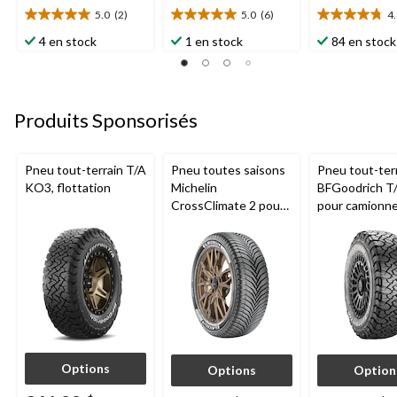
5.0
(2)
5.0
(6)
4
5.0
5.0
4.8
étoile(s)
étoile(s)
étoile(s)
4 en stock
1 en stock
84 en stock
sur
sur
sur
5.
5.
5.
2
6
14
évaluations
évaluations
évaluations
Produits Sponsorisés
Pneu tout-terrain T/A
Pneu toutes saisons
Pneu tout-ter
KO3, flottation
Michelin
BFGoodrich T
CrossClimate 2 pour
pour camionne
véhicules de tourisme
VUS
et multisegments
Options
Options
Option