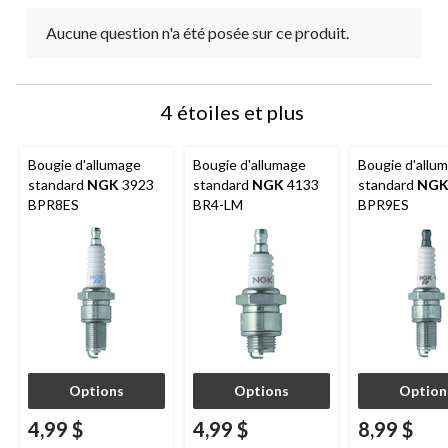
Aucune question n'a été posée sur ce produit.
4 étoiles et plus
Bougie d'allumage
Bougie d'allumage
Bougie d'allu
standard
NGK
3923
standard
NGK
4133
standard
NG
BPR8ES
BR4-LM
BPR9ES
Options
Options
Option
4,99 $
4,99 $
8,99 $