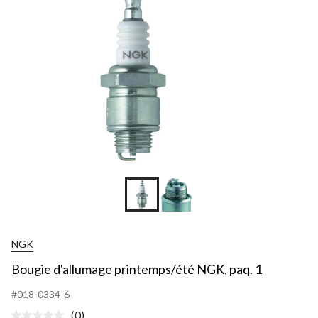
NGK
Bougie d'allumage printemps/été NGK, paq. 1
#018-0334-6
(0)