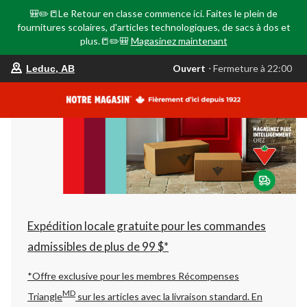
🎒✏️📒Le Retour en classe commence ici. Faites le plein de
fournitures scolaires, d'articles technologiques, de sacs à dos et
plus.📒✏️🎒
Magasinez maintenant
votre
Ouvert
⋅ Fermeture à 22:00
Leduc, AB
magasin
préféré
est
Leduc,
AB,
courament
Ouvert,
Fermeture
à
à
22:00
cliquer
pour
changer
Expédition locale gratuite pour les commandes
admissibles de plus de 99 $*
*Offre exclusive pour les membres Récompenses
MD
Triangle
sur les articles avec la livraison standard.
En