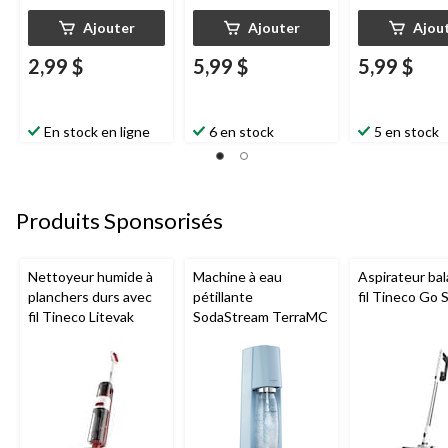
Ajouter
Ajouter
Ajou
2,99 $
5,99 $
5,99 $
En stock en ligne
6 en stock
5 en stock
Produits Sponsorisés
Nettoyeur humide à
Machine à eau
Aspirateur bal
planchers durs avec
pétillante
fil Tineco Go S
fil Tineco Litevak
SodaStream TerraMC