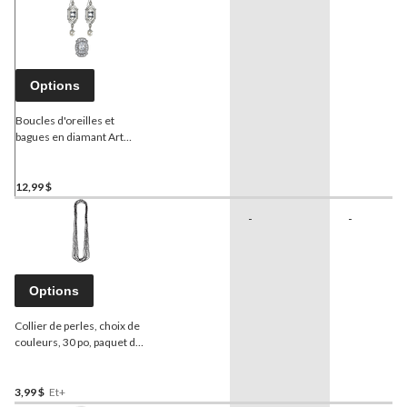
Options
Boucles d'oreilles et
bagues en diamant Art
déco des années 1920,
argenté, taille unique, paq.
2, accessoires de costume
12,99 $
à porter pour l'Halloween
-
-
Options
Collier de perles, choix de
couleurs, 30 po, paquet de
8, accessoires de
costumes pour Halloween
3,99 $
Et+