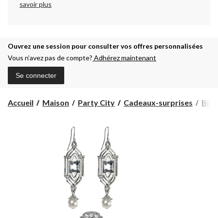
savoir plus
Ouvrez une session pour consulter vos offres personnalisées
Vous n’avez pas de compte?
Adhérez maintenant
Se connecter
Accueil
Maison
Party City
Cadeaux-surprises
Bijo