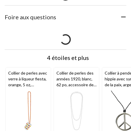
Foire aux questions
4 étoiles et plus
Collier de perles avec
Collier de perles des
Collier à pend
verre à liqueur fiesta,
années 1920, blanc,
hippie avec s
orange, 5 oz,
62 po, accessoire de
de la paix, arg
accessoire de
costume à porter
po, accessoire
costume prêt-à-
pour l'Halloween
costume à por
porter pour
pour l'Hallow
l'Halloween