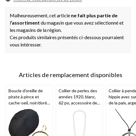
Malheureusement, cet article
ne fait plus partie de
l
’assortiment
du magasin que vous avez sélectionné et
les magasins de la région.
Ces produits similaires présentés ci-dessous pourraient
vous intéresser.
Articles de remplacement disponibles
Boucle d'oreille de
Collier de perles des
Collier à pend
pirate à pince et
années 1920, blanc,
hippie avec s
cache-oeil, noir/doré,
62 po, accessoire de
de la paix, arg
taille unique, paq. 2,
costume à porter
po, accessoire
accessoires de
pour l'Halloween
costume à por
costume à porter
pour l'Hallow
pour l'Halloween