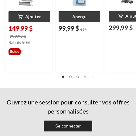
Ajou
Ajouter
Aperçu
299,99 $
149,99 $
99,99 $
et+
prix
299,99 $
était
Rabais 50%
299,99 $
Solde
Ouvrez une session pour consulter vos offres
personnalisées
Se connecter