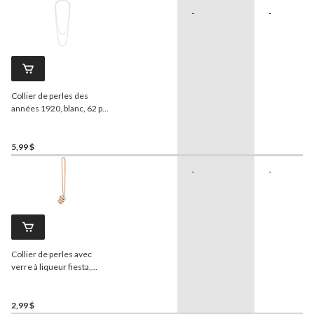
-
-
Collier de perles des
années 1920, blanc, 62 po,
accessoire de costume à
porter pour l'Halloween
5,99 $
-
-
Collier de perles avec
verre à liqueur fiesta,
orange, 5 oz, accessoire de
costume prêt-à-porter
pour l'Halloween
2,99 $