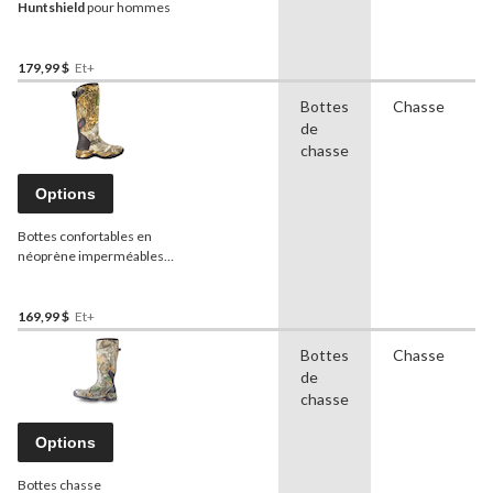
Huntshield
pour hommes
179,99 $
Et+
Bottes
Chasse
de
chasse
Options
Bottes confortables en
néoprène imperméables
Huntshield
pour femmes,
camouflage Realtree Edge
169,99 $
Et+
Bottes
Chasse
de
chasse
Options
Bottes chasse