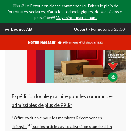
🎒✏️📒Le Retour en classe commence ici. Faites le plein de
fournitures scolaires, d'articles technologiques, de sacs à dos et
plus.📒✏️🎒
Magasinez maintenant
votre
Ouvert
⋅ Fermeture à 22:00
Leduc, AB
magasin
préféré
est
Leduc,
AB,
courament
Ouvert,
Fermeture
à
à
22:00
cliquer
pour
changer
Expédition locale gratuite pour les commandes
admissibles de plus de 99 $*
*Offre exclusive pour les membres Récompenses
MD
Triangle
sur les articles avec la livraison standard.
En