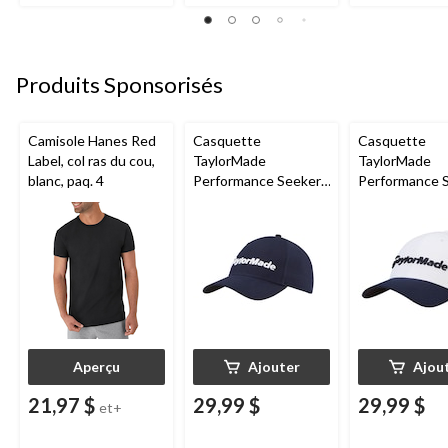
Produits Sponsorisés
Camisole Hanes Red
Casquette
Casquette
Label, col ras du cou,
TaylorMade
TaylorMade
blanc, paq. 4
Performance Seeker,
Performance S
marine
bleu marine et
Aperçu
Ajouter
Ajou
21,97 $
29,99 $
29,99 $
et+