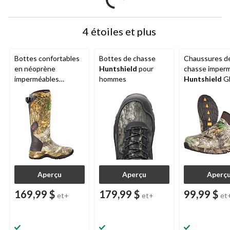
4 étoiles et plus
Bottes confortables
Bottes de chasse
Chaussures d
en néoprène
Huntshield
pour
chasse imper
imperméables
hommes
Huntshield
Gl
Huntshield
pour
pour hommes,
femmes, camouflage
pour -10 °C,
Realtree Edge
camouflage Re
Edge
Aperçu
Aperçu
Aperç
169,99 $
179,99 $
99,99 $
et+
et+
et