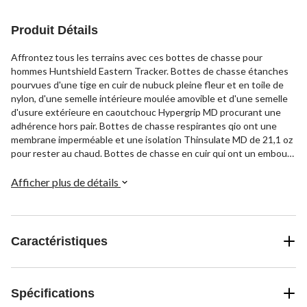
Produit Détails
Affrontez tous les terrains avec ces bottes de chasse pour
hommes Huntshield Eastern Tracker. Bottes de chasse étanches
pourvues d'une tige en cuir de nubuck pleine fleur et en toile de
nylon, d'une semelle intérieure moulée amovible et d'une semelle
d'usure extérieure en caoutchouc Hypergrip MD procurant une
adhérence hors pair. Bottes de chasse respirantes qio ont une
membrane imperméable et une isolation Thinsulate MD de 21,1 oz
pour rester au chaud. Bottes de chasse en cuir qui ont un embout
de protection et un contrefort renforcés, une languette
rembourrée et des oeillets en métal antirouille. Cet article est
Afficher plus de détails
offert dans un choix de tailles.
Caractéristiques
Spécifications