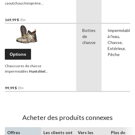
caoutchouc/néoprène
Huntshield
, hommes, 17
po
169,99 $
Et+
Bottes
Imperméable
de
à l’eau,
chasse
Chasse,
Extérieur,
Options
Pêche
Chaussures de chasse
imperméables
Huntshield
Glenview pour hommes,
cotées pour -10 °C,
camouflage Realtree Edge
99,99 $
Et+
Acheter des produits connexes
Offres
Les clients ont
Vers les
Plus de