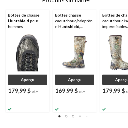
Bottes de chasse
Bottes chasse
Bottes de cha
Huntshield
pour
caoutchouc/néoprèn
caoutchouc is
hommes
e
Huntshield
,
imperméables
hommes, 17 po
Huntshield
, 
antiodeurs,
camouflage, 
Aperçu
Aperçu
Aperç
179,99 $
169,99 $
179,99 $
et+
et+