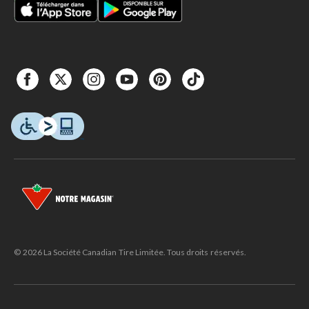
© 2026 La Société Canadian Tire Limitée. Tous droits réservés.