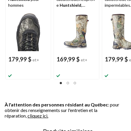
hommes
e
Huntshield
,
imperméables
hommes, 17 po
Huntshield
, 
antiodeurs,
camouflage, 
179,99 $
169,99 $
179,99 $
et+
et+
À l'attention des personnes résidant au Québec
: pour
obtenir des renseignements sur l'entretien et la
réparation,
cliquez ici.
Produits similaires