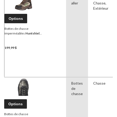
aller
Chasse,
Extérieur
Options
Bottes de chasse
imperméables
Huntshield
Eastern Tracker pour
hommes avec tige en
cuir/toile, camouflage
199,99 $
Bottes
Chasse
de
chasse
Options
Bottes de chasse