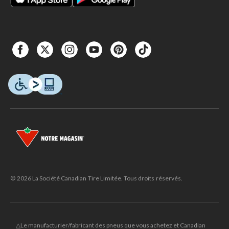
© 2026 La Société Canadian Tire Limitée. Tous droits réservés.
△Le manufacturier/fabricant des pneus que vous achetez et Canadian