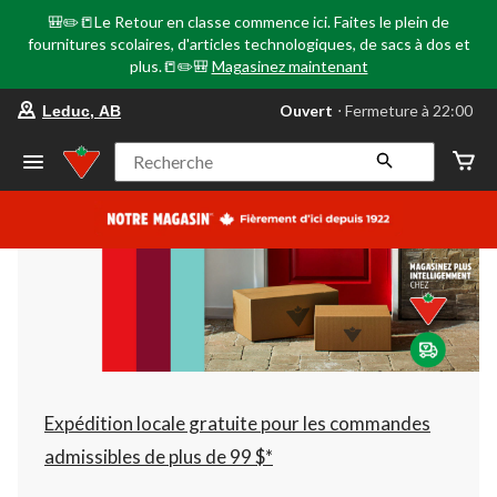
🎒✏️📒Le Retour en classe commence ici. Faites le plein de
fournitures scolaires, d'articles technologiques, de sacs à dos et
plus.📒✏️🎒
Magasinez maintenant
votre
Ouvert
⋅ Fermeture à 22:00
Leduc, AB
magasin
préféré
est
Recherche
Leduc,
AB,
courament
Ouvert,
Fermeture
à
à
22:00
cliquer
pour
changer
Expédition locale gratuite pour les commandes
admissibles de plus de 99 $*