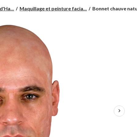
Bonnet
d'Ha...
Maquillage et peinture facia...
Bonnet chauve natur
chauve
naturel,
beige,
taille
unique,
accessoire
de
costume
à
porter
pour
l'Halloween