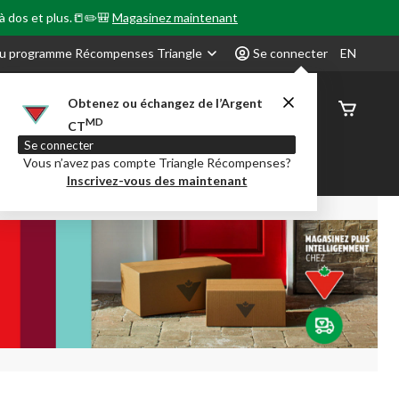
 à dos et plus.📒✏️🎒
Magasinez maintenant
u programme Récompenses Triangle
Se connecter
EN
Obtenez ou échangez de l’Argent
État de
MD
CT
command
Se connecter
Vous n’avez pas compte Triangle Récompenses?
our en Classe
Party City
Centre-auto
Inscrivez-vous des maintenant