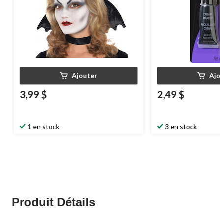
Ajouter
Aj
3,99 $
2,49 $
1 en stock
3 en stock
Produit Détails