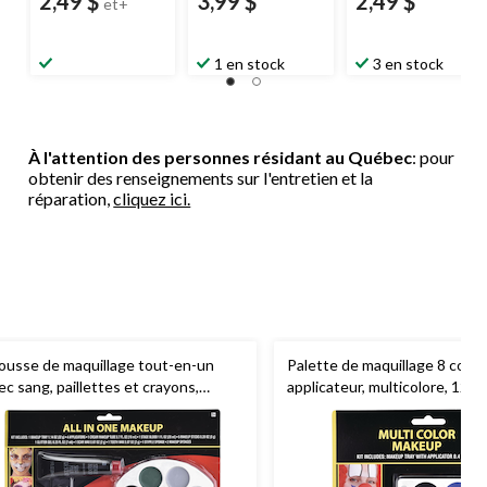
2,49 $
3,99 $
2,49 $
et+
1 en stock
3 en stock
À l'attention des personnes résidant au Québec
: pour
obtenir des renseignements sur l'entretien et la
réparation,
cliquez ici.
ousse de maquillage tout-en-un
Palette de maquillage 8 coul
ec sang, paillettes et crayons,
applicateur, multicolore, 12 g, 
lticolore, taille unique, paq. 18,
accessoires de costume pour
cessoires de costume pour
l'Halloween
Halloween