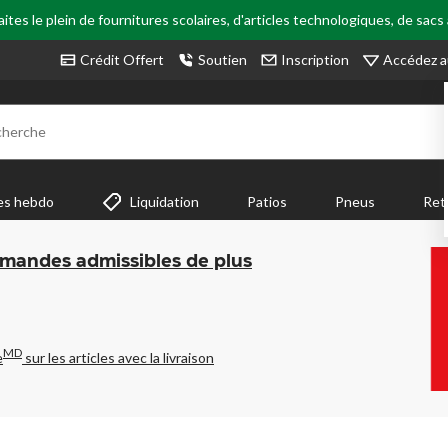
tes le plein de fournitures scolaires, d'articles technologiques, de sacs
Accédez a
Crédit Offert
Soutien
Inscription
cherche
es hebdo
Liquidation
Patios
Pneus
Ret
mmandes admissibles de plus
MD
e
sur les articles avec la livraison