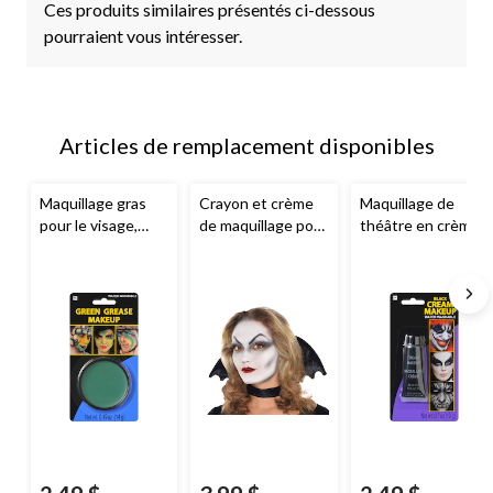
Ces produits similaires présentés ci-dessous
pourraient vous intéresser.
Articles de remplacement disponibles
Maquillage gras
Crayon et crème
Maquillage de
pour le visage,
de maquillage pour
théâtre en crème,
choix de couleurs,
le visage,
noir, 0,7 oz,
0,5 oz, accessoire
noir/blanc, taille
accessoire de
de costume pour
unique, accessoire
costume pour
l'Halloween
de costume pour
l'Halloween
l'Halloween