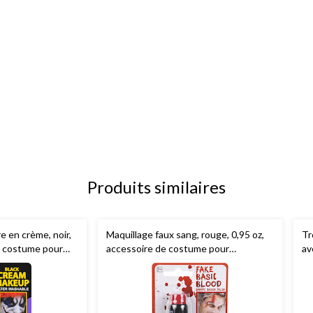
Produits similaires
e en crème, noir,
Maquillage faux sang, rouge, 0,95 oz,
Tr
de costume pour
accessoire de costume pour
av
l'Halloween
mu
ac
l'