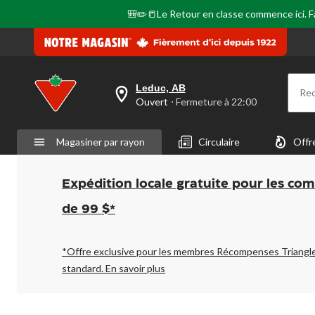
🎒✏️📒Le Retour en classe commence ici. Fai
Leduc, AB
Re
votre
Ouvert
⋅ Fermeture à 22:00
magasin
préféré
est
Magasiner par rayon
Circulaire
Offr
Leduc,
AB,
courament
Ouvert,
Expédition locale gratuite pour les co
Fermeture
à
de 99 $*
à
22:00
cliquer
pour
*Offre exclusive pour les membres Récompenses Triangl
changer
standard.
En savoir plus