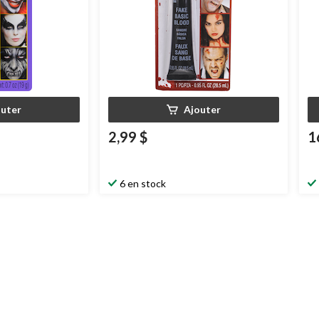
outer
Ajouter
2,99 $
1
6 en stock