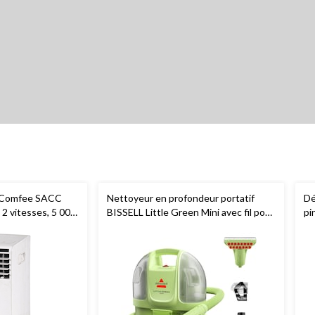
if Comfee SACC
Nettoyeur en profondeur portatif
Dé
2 vitesses, 5 000
BISSELL Little Green Mini avec fil pour
pi
tapis et tissus d'ameublement
Wi
so