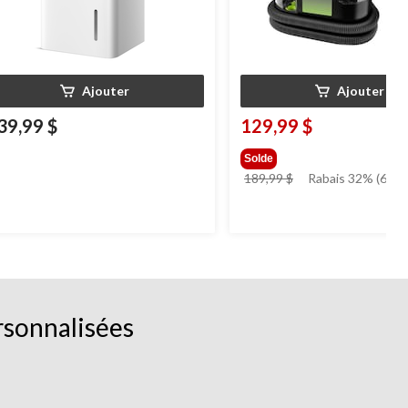
Ajouter
Ajouter
39,99 $
129,99 $
Solde
prix
189,99 $
Rabais 32% (60.00
était
189,99 $
rsonnalisées