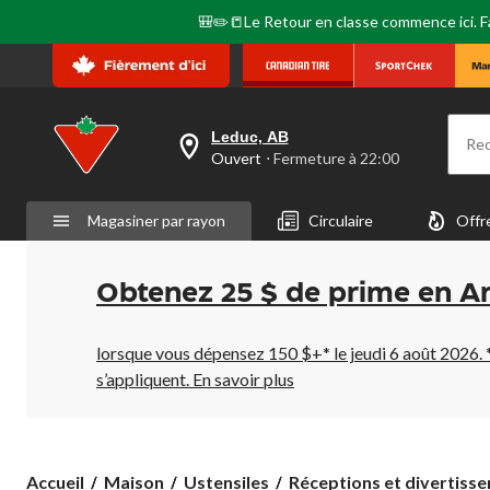
🎒✏️📒Le Retour en classe commence ici. Fai
Leduc, AB
Re
votre
Ouvert
⋅ Fermeture à 22:00
magasin
préféré
est
Magasiner par rayon
Circulaire
Offr
Leduc,
AB,
courament
Ouvert,
Obtenez 25 $ de prime en A
Fermeture
à
à
22:00
lorsque vous dépensez 150 $+* le jeudi 6 août 2026. 
cliquer
s’appliquent.
En savoir plus
pour
changer
Accueil
Maison
Ustensiles
Réceptions et divertiss