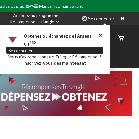
 à dos et plus.📒✏️🎒
Magasinez maintenant
Accédez au programme
Se connecter
EN
Récompenses Triangle
Obtenez ou échangez de l’Argent
État de
MD
CT
command
Se connecter
Vous n’avez pas compte Triangle Récompenses?
our en Classe
Party City
Centre-auto
Inscrivez-vous des maintenant