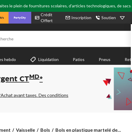
tes le plein de fournitures scolaires, d'articles technologiques, de sacs
Crédit
Inscription
Soutien
Offert
cherche
es hebdo
Liquidation
Patios
Pneus
Ret
MD
rgent CT
*
*Achat avant taxes. Des conditions
Bols
ement
Vaisselle
Bols
Bols en plastique martelé de...