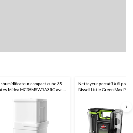
shumidificateur compact cube 35
Nettoyeur portatif à fil pour t
ntes Midea MC35MSWBA3RC avec
Bissell Little Green Max Pet
-Fi intelligent pour la maison et le
us-sol, certifié ENERGY STAR, blanc