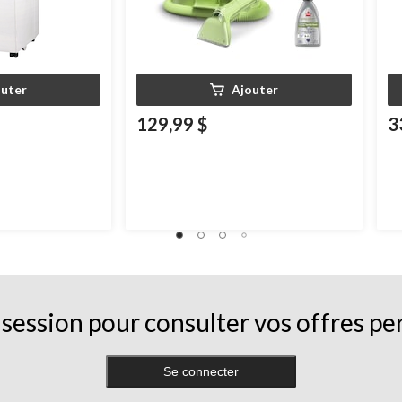
outer
Ajouter
129,99 $
3
session pour consulter vos offres pe
Se connecter