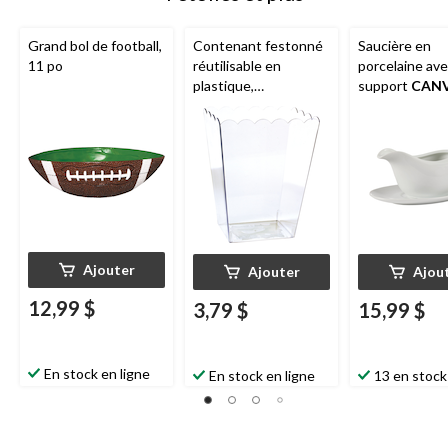
Grand bol de football,
Contenant festonné
Saucière en
11 po
réutilisable en
porcelaine av
plastique,
support
CAN
transparent, 90 oz,
blanc, 6,5 po, p
pour fête
pour Noël/Act
d'anniversaire/fête
grâces/réveill
prénatale/mariage
d'anniversaire
Ajouter
Ajouter
Ajou
12,99 $
3,79 $
15,99 $
En stock en ligne
En stock en ligne
13 en stock