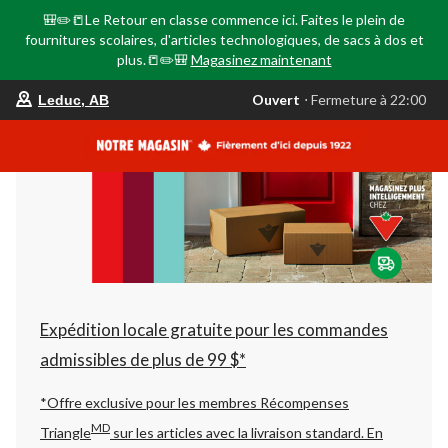
🎒✏️📒Le Retour en classe commence ici. Faites le plein de
fournitures scolaires, d'articles technologiques, de sacs à dos et
plus.📒✏️🎒
Magasinez maintenant
votre
Ouvert
⋅ Fermeture à 22:00
Leduc, AB
magasin
préféré
est
Leduc,
AB,
courament
Ouvert,
Fermeture
à
à
22:00
cliquer
pour
changer
Expédition locale gratuite pour les commandes
admissibles de plus de 99 $*
*Offre exclusive pour les membres Récompenses
MD
Triangle
sur les articles avec la livraison standard.
En