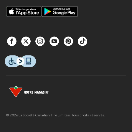
© 2026 La Société Canadian Tire Limitée. Tous droits réservés.