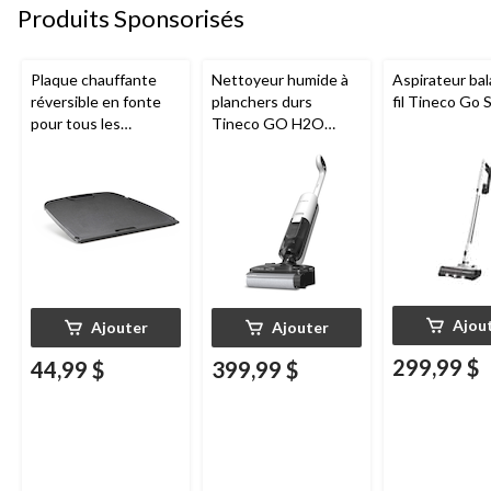
Produits Sponsorisés
Plaque chauffante
Nettoyeur humide à
Aspirateur bal
réversible en fonte
planchers durs
fil Tineco Go S
pour tous les
Tineco GO H2O
barbecues portatifs
HammerHead
au gaz Napoleon de
série Q285
Ajou
Ajouter
Ajouter
299,99 $
44,99 $
399,99 $