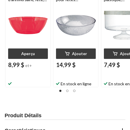
anniversaire,
d'anniversaire, fête,
anniversaires,
transparent,
anniversaire,
prénatales, plu
10 pintes
transparent, 12 po
transparent, 8
Aperçu
Ajouter
Ajou
8,99 $
14,99 $
7,49 $
et+
En stock en ligne
En stock en
Produit Détails