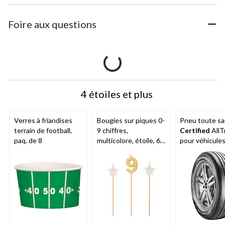
Foire aux questions
4 étoiles et plus
Verres à friandises
Bougies sur piques 0-
Pneu toute sa
terrain de football,
9 chiffres,
Certified
AllT
paq. de 8
multicolore, étoile, 6
pour véhicule
po, paq. 3, pour fête
tourisme et
d'anniversaire
multisegment