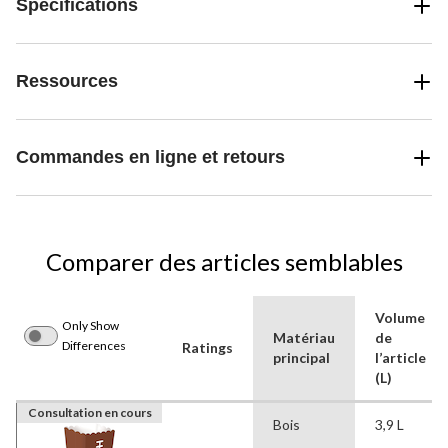
Spécifications
Ressources
Commandes en ligne et retours
Comparer des articles semblables
Volume
Only Show
Matériau
de
Differences
Ratings
principal
l’article
(L)
Consultation en cours
Bois
3,9 L