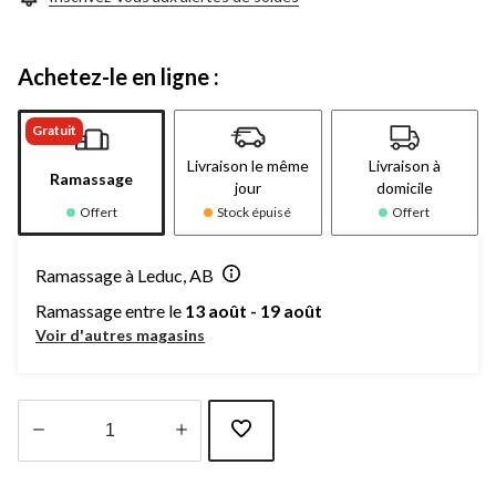
Achetez-le en ligne :
Gratuit
Livraison le même
Livraison à
Ramassage
jour
domicile
Offert
Stock épuisé
Offert
Ramassage à Leduc, AB
Ramassage entre le
13 août - 19 août
Voir d'autres magasins
Quantité
mise