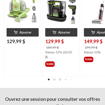
d'ameublement
Ajouter
Ajouter
Ajou
129,99 $
129,99 $
149,99 $
prix
prix
189,99 $
299,99 $
était
étai
Rabais 32% (60.00
Rabais 50%
189,99 $
299,
$)
Solde
Solde
Ouvrez une session pour consulter vos offres