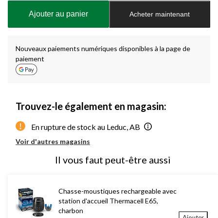
à
Ajouter au panier
Acheter maintenant
jour
à
1
Nouveaux paiements numériques disponibles à la page de
paiement
Trouvez-le également en magasin:
En rupture de stock au Leduc, AB
Voir d'autres magasins
Il vous faut peut-être aussi
Chasse-moustiques rechargeable avec
station d'accueil Thermacell E65,
charbon
Ajouter