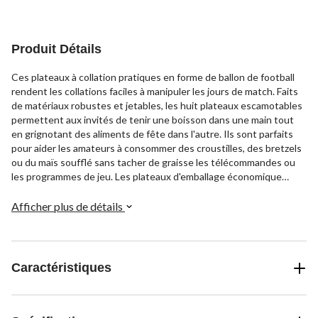
Produit Détails
Ces plateaux à collation pratiques en forme de ballon de football
rendent les collations faciles à manipuler les jours de match. Faits
de matériaux robustes et jetables, les huit plateaux escamotables
permettent aux invités de tenir une boisson dans une main tout
en grignotant des aliments de fête dans l'autre. Ils sont parfaits
pour aider les amateurs à consommer des croustilles, des bretzels
ou du maïs soufflé sans tacher de graisse les télécommandes ou
les programmes de jeu. Les plateaux d'emballage économique
permettent à chacun d'avoir son propre contenant sur le thème du
football à un prix abordable, ce qui vous permet de vous
Afficher plus de détails
concentrer sur les encouragements de votre équipe préférée au
lieu de récupérer les collations égarées sous vos pieds.
Caractéristiques