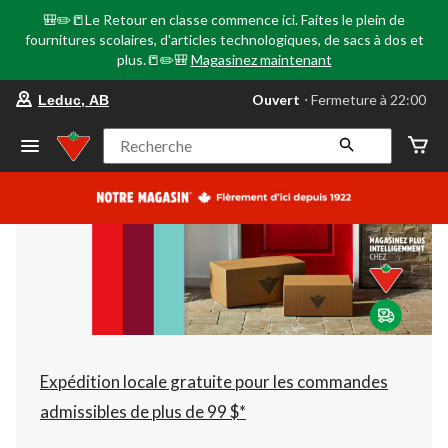
🎒✏️📒Le Retour en classe commence ici. Faites le plein de
fournitures scolaires, d'articles technologiques, de sacs à dos et
plus.📒✏️🎒
Magasinez maintenant
votre
Ouvert
⋅ Fermeture à 22:00
Leduc, AB
magasin
préféré
est
Recherche
Leduc,
AB,
courament
Ouvert,
Fermeture
à
à
22:00
cliquer
pour
changer
Expédition locale gratuite pour les commandes
admissibles de plus de 99 $*