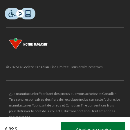
© 2026 La Société Canadian Tire Limitée. Tous droits réservés.
△Le manufacturier/fabricant des pneus que vous achetez et Canadian
Tire sont responsables des frais de recyclage inclus sur cette facture. Le
manufacturier/fabricant de pneus et Canadian Tire utilisent ces frais
pour défrayer le coût de la collecte, du transport et du traitement des
pneus usagés.
MD
CANADIAN TIRE
et le logo du triangle CANADIAN TIRE sont des
6,99 $
Ajouter au panier
marques de commerce déposées de la Société Canadian Tire Limitée.