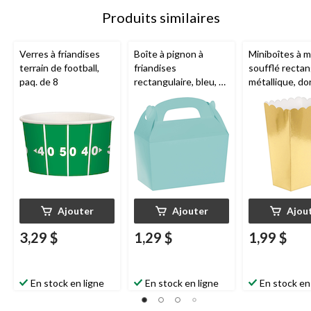
Produits similaires
Verres à friandises
Boîte à pignon à
Miniboîtes à m
terrain de football,
friandises
soufflé rectan
paq. de 8
rectangulaire, bleu, 5
métallique, do
po, pour fête
po, paq. 5, pou
d'anniversaire/fête
d'anniversaire
prénatale/dévoilemen
prénatale/mar
t du sexe
Ajouter
Ajouter
Ajou
3,29 $
1,29 $
1,99 $
En stock en ligne
En stock en ligne
En stock en