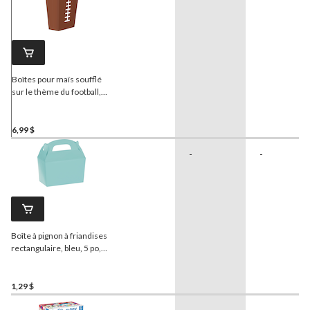
Boîtes pour maïs soufflé
sur le thème du football,
paq. 8
6,99 $
-
-
Boîte à pignon à friandises
rectangulaire, bleu, 5 po,
pour fête
d'anniversaire/fête
prénatale/dévoilement du
1,29 $
sexe