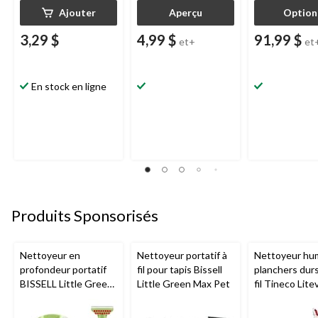
Ajouter
Aperçu
Option
3,29 $
4,99 $
91,99 $
et+
et
En stock en ligne
Produits Sponsorisés
Nettoyeur en
Nettoyeur portatif à
Nettoyeur hu
profondeur portatif
fil pour tapis Bissell
planchers dur
BISSELL Little Green
Little Green Max Pet
fil Tineco Lite
Mini avec fil pour
tapis et tissus