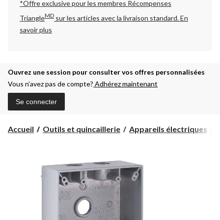
*Offre exclusive pour les membres Récompenses
MD
Triangle
sur les articles avec la livraison standard.
En
savoir plus
Ouvrez une session pour consulter vos offres personnalisées
Vous n’avez pas de compte?
Adhérez maintenant
Se connecter
Accueil
Outils et quincaillerie
Appareils électriques
B