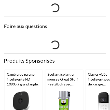
Foire aux questions
Produits Sponsorisés
Caméra de garage
Scellant isolant en
Clavier vidéo
intelligente HD
mousse Great Stuff
intelligent po
1080p à grand angle
PestBlock avec
de garage
Chamberlain, vision
distributeur
Chamberlain, v
nocturne, résistante
intelligent, usage
nocturne, rési
aux intempéries
intérieur/extérieur, 12
aux intempéri
oz
blanc