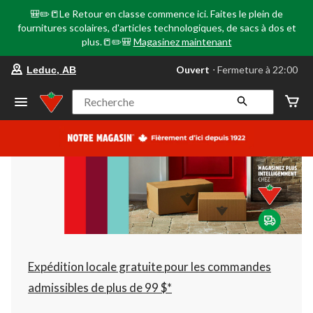
🎒✏️📒Le Retour en classe commence ici. Faites le plein de
fournitures scolaires, d'articles technologiques, de sacs à dos et
plus.📒✏️🎒
Magasinez maintenant
votre
Ouvert
⋅ Fermeture à 22:00
Leduc, AB
magasin
préféré
est
Recherche
Leduc,
AB,
courament
Ouvert,
Fermeture
à
à
22:00
cliquer
pour
changer
Expédition locale gratuite pour les commandes
admissibles de plus de 99 $*