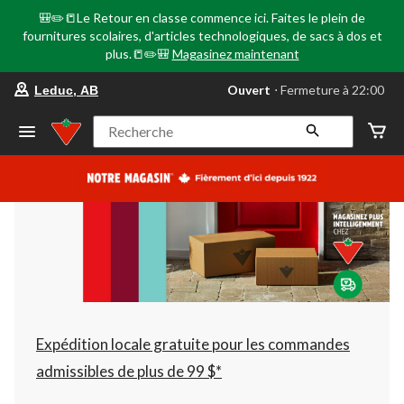
🎒✏️📒Le Retour en classe commence ici. Faites le plein de
fournitures scolaires, d'articles technologiques, de sacs à dos et
plus.📒✏️🎒
Magasinez maintenant
votre
Ouvert
⋅ Fermeture à 22:00
Leduc, AB
magasin
préféré
est
Recherche
Leduc,
AB,
courament
Ouvert,
Fermeture
à
à
22:00
cliquer
pour
changer
Expédition locale gratuite pour les commandes
admissibles de plus de 99 $*