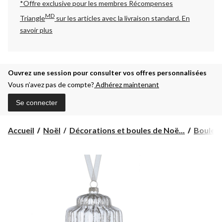
*Offre exclusive pour les membres Récompenses
MD
Triangle
sur les articles avec la livraison standard.
En
savoir plus
Ouvrez une session pour consulter vos offres personnalisées
Vous n’avez pas de compte?
Adhérez maintenant
Se connecter
Accueil
Noël
Décorations et boules de Noë...
Boules 