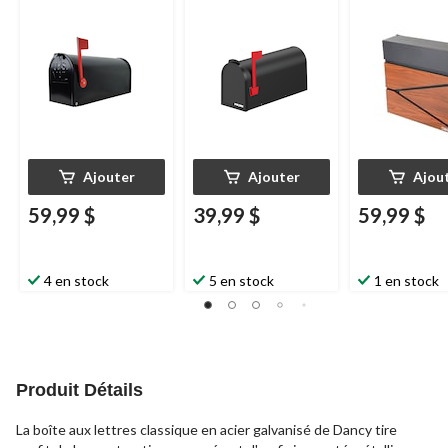
trottoir, noir
montage sur le
galvanisé, bru
trottoir, noir
Ajouter
Ajouter
Ajou
59,99 $
39,99 $
59,99 $
4 en stock
5 en stock
1 en stock
Produit Détails
La boîte aux lettres classique en acier galvanisé de Dancy tire