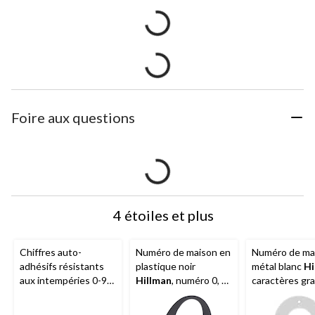
Foire aux questions
4 étoiles et plus
Chiffres auto-
Numéro de maison en
Numéro de ma
adhésifs résistants
plastique noir
métal blanc
Hi
aux intempéries 0-9
Hillman
, numéro 0, 6
caractères gra
Hillman
, vinyle, 2 po,
po
numéro 2, 6 p
noir et blanc, paq. 35