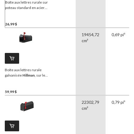
Boîte aux lettres rurale sur
poteau standard en acier
galvanisé à l'épreuve des
intempéries
Dancy
, argent
26,99 $
19454,72
0,69 pi³
cm³
Boîte aux lettres rurale
galvanisée
Hillman
, sur le
trottoir, noir
59,99 $
22302,79
0,79 pi³
cm³