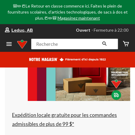
🎒✏️📒Le Retour en classe commence ici. Faites le plein de
fournitures scolaires, d'articles technologiques, de sacs à dos et
plus.📒✏️🎒
Magasinez maintenant
votre
Ouvert
⋅ Fermeture à 22:00
Leduc, AB
magasin
préféré
est
Recherche
Leduc,
AB,
courament
Ouvert,
Fermeture
à
à
22:00
cliquer
pour
changer
Expédition locale gratuite pour les commandes
admissibles de plus de 99 $*