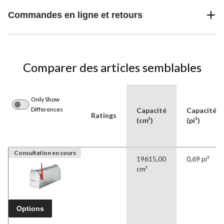
Commandes en ligne et retours
Comparer des articles semblables
Only Show
Differences
Capacité
Capacité
Ratings
(cm³)
(pi³)
Consultation en cours
19615,00
0,69 pi³
cm³
Options