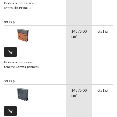
Boîte aux lettres rurale
antirouille
Prime
,
plastique, montage sur le
trottoir, noir
39,99 $
14375,00
0,51 pi³
cm³
Boîte aux lettres avec
fenêtre
Canvas
, panneau
en acier galvanisé, brun
59,99 $
14375,00
0,51 pi³
cm³