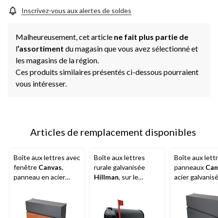
Inscrivez-vous aux alertes de soldes
Malheureusement, cet article
ne fait plus partie de
l
’assortiment
du magasin que vous avez sélectionné et
les magasins de la région.
Ces produits similaires présentés ci-dessous pourraient
vous intéresser.
Articles de remplacement disponibles
Boîte aux lettres avec
Boîte aux lettres
Boîte aux lettr
fenêtre
Canvas
,
rurale galvanisée
panneaux
Can
panneau en acier
Hillman
, sur le
acier galvanisé
galvanisé, brun
trottoir, noir
mat