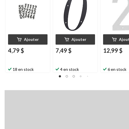
Ajouter
Ajouter
Ajou
4,79 $
7,49 $
12,99 $
18 en stock
4 en stock
6 en stock