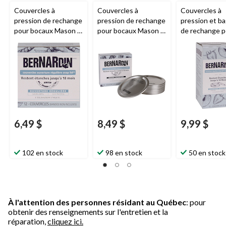
Couvercles à
Couvercles à
Couvercles à
pression de rechange
pression de rechange
pression et b
pour bocaux Mason à
pour bocaux Mason à
de rechange p
ouverture standard
ouverture large
bocaux Mason
Bernardin
, paq. 12
Bernardin
, paq. 12
ouverture sta
Bernardin
, pa
6,49 $
8,49 $
9,99 $
102 en stock
98 en stock
50 en stock
À l'attention des personnes résidant au Québec
: pour
obtenir des renseignements sur l'entretien et la
réparation,
cliquez ici.