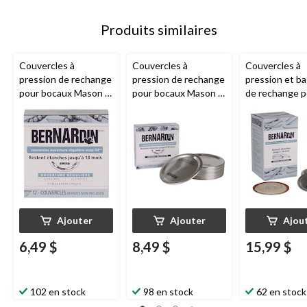
Produits similaires
Couvercles à
Couvercles à
Couvercles à
pression de rechange
pression de rechange
pression et b
pour bocaux Mason à
pour bocaux Mason à
de rechange p
ouverture standard
ouverture large
bocaux Mason
Bernardin
, paq. 12
Bernardin
, paq. 12
ouverture lar
Bernardin
, pa
Ajouter
Ajouter
Ajou
6,49 $
8,49 $
15,99 $
102 en stock
98 en stock
62 en stock