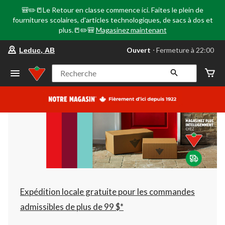
🎒✏️📒Le Retour en classe commence ici. Faites le plein de
fournitures scolaires, d'articles technologiques, de sacs à dos et
plus.📒✏️🎒
Magasinez maintenant
votre
Ouvert
⋅ Fermeture à 22:00
Leduc, AB
magasin
préféré
est
Recherche
Leduc,
AB,
courament
Ouvert,
Fermeture
à
à
22:00
cliquer
pour
changer
Expédition locale gratuite pour les commandes
admissibles de plus de 99 $*