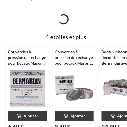
4 étoiles et plus
Couvercles à
Couvercles à
Bocaux Maso
pression de rechange
pression de rechange
décoratifs en 
pour bocaux Mason à
pour bocaux Mason à
Bernardin
ave
ouverture standard
ouverture large
couvercles à
Bernardin
, paq. 12
Bernardin
, paq. 12
pression, 1 litr
paquet de 12
Ajouter
Ajouter
Ajou
6,49 $
8,49 $
24,99 $