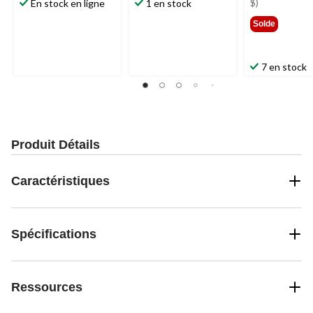
209,
$)
En stock en ligne
1 en stock
Solde
7 en stock
Produit Détails
Caractéristiques
Spécifications
Ressources