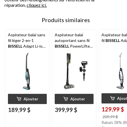
réparation,
cliquez ici.
Produits similaires
Aspirateur-balai sans
Aspirateur-balai
Aspirateur-bal
fil léger 2-en-1
autoportant sans fil
fil
BISSELL
Ada
BISSELL
Adapt Li-ion
BISSELL
PowerLifter
Max
FurGuard Pet Pro
Ajou
Ajouter
Ajouter
129,99 $
189,99 $
399,99 $
prix
209,99 $
étai
Rabais 38% (8