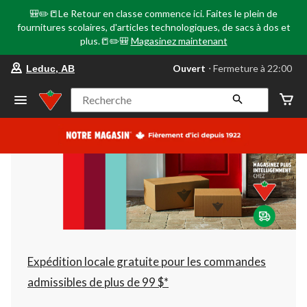
🎒✏️📒Le Retour en classe commence ici. Faites le plein de
fournitures scolaires, d'articles technologiques, de sacs à dos et
plus.📒✏️🎒
Magasinez maintenant
votre
Ouvert
⋅ Fermeture à 22:00
Leduc, AB
magasin
préféré
est
Recherche
Leduc,
AB,
courament
Ouvert,
Fermeture
à
à
22:00
cliquer
pour
changer
Expédition locale gratuite pour les commandes
admissibles de plus de 99 $*