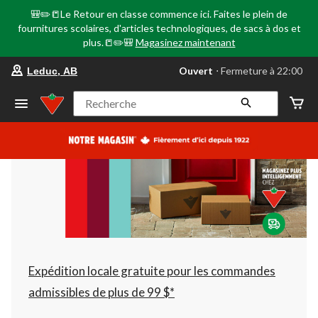
🎒✏️📒Le Retour en classe commence ici. Faites le plein de
fournitures scolaires, d'articles technologiques, de sacs à dos et
plus.📒✏️🎒
Magasinez maintenant
votre
Ouvert
⋅ Fermeture à 22:00
Leduc, AB
magasin
préféré
est
Recherche
Leduc,
AB,
courament
Ouvert,
Fermeture
à
à
22:00
cliquer
pour
changer
Expédition locale gratuite pour les commandes
admissibles de plus de 99 $*