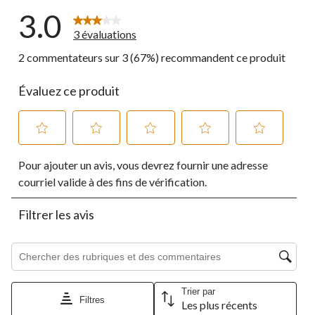
3.0
3 évaluations
2 commentateurs sur 3 (67%) recommandent ce produit
Évaluez ce produit
Sélectionnez
Sélectionnez
Sélectionnez
Sélectionnez
Sélectionnez
Pour ajouter un avis, vous devrez fournir une adresse
pour
pour
pour
pour
pour
évaluer
évaluer
évaluer
évaluer
évaluer
courriel valide à des fins de vérification.
l'article
l'article
l'article
l'article
l'article
à
à
à
à
à
Filtrer les avis
1
2
3
4
5
étoile.
étoiles.
étoiles.
étoiles.
étoiles.
Cette
Cette
Cette
Cette
Cette
Zone de recherche de sujet et d'avis
action
action
action
action
action
ouvrira
ouvrira
ouvrira
ouvrira
ouvrira
le
le
le
le
le
Trier par
formulaire
formulaire
formulaire
formulaire
formulaire
Filtres
Les plus récents
de
de
de
de
de