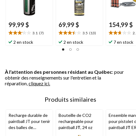
99,99 $
69,99 $
154,99 $
3.1
(7)
3.5
(13)
2
3.1
3.5
2.7
étoile(s)
étoile(s)
étoile(s)
2 en stock
2 en stock
7 en stock
sur
sur
sur
5.
5.
5.
7
13
14
évaluations
évaluations
évaluations
À l'attention des personnes résidant au Québec
: pour
obtenir des renseignements sur l'entretien et la
réparation,
cliquez ici.
Produits similaires
Recharge durable de
Bouteille de CO2
Ensemble mar
paintball JT pour tenir
rechargeable pour
pour pistolet 
des balles de
paintball
JT
, 24 oz
paintball
JT
ER
peinture
inclus marqueu