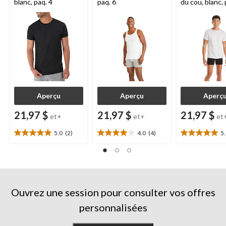
blanc, paq. 4
paq. 6
du cou, blanc, 
Aperçu
Aperçu
Aperç
21,97 $
21,97 $
21,97 $
et+
et+
et
5.0
(2)
4.0
(4)
5
5.0
4.0
5.0
étoile(s)
étoile(s)
étoile(s)
sur
sur
sur
5.
5.
5.
2
4
1
évaluations
évaluations
évaluation
Ouvrez une session pour consulter vos offres
personnalisées