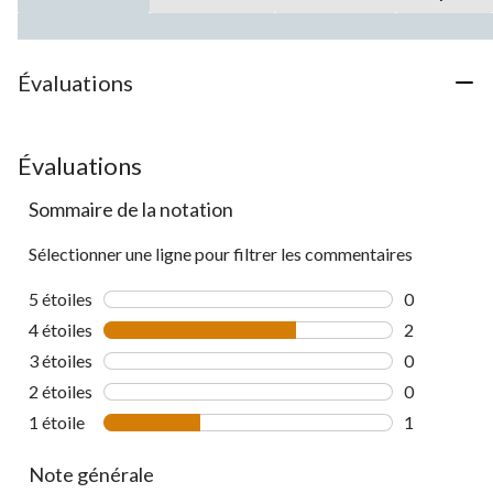
Évaluations
Évaluations
Sommaire de la notation
Sélectionner une ligne pour filtrer les commentaires
5 étoiles
étoiles
0
0 commentai
4 étoiles
étoiles
2
2 commentai
3 étoiles
étoiles
0
0 commentai
2 étoiles
étoiles
0
0 commentai
1 étoile
étoiles
1
1 commentai
Note générale