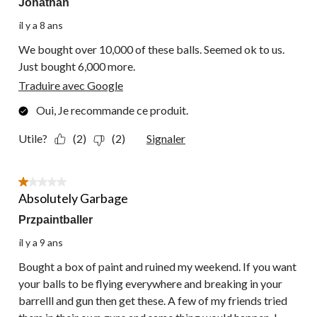
Jonathan
il y a 8 ans
We bought over 10,000 of these balls. Seemed ok to us.
Just bought 6,000 more.
Traduire avec Google
Oui, Je recommande ce produit.
Utile?
(2)
(2)
Signaler
1 étoile(s) sur 5.
Absolutely Garbage
Przpaintballer
il y a 9 ans
Bought a box of paint and ruined my weekend. If you want
your balls to be flying everywhere and breaking in your
barrelll and gun then get these. A few of my friends tried