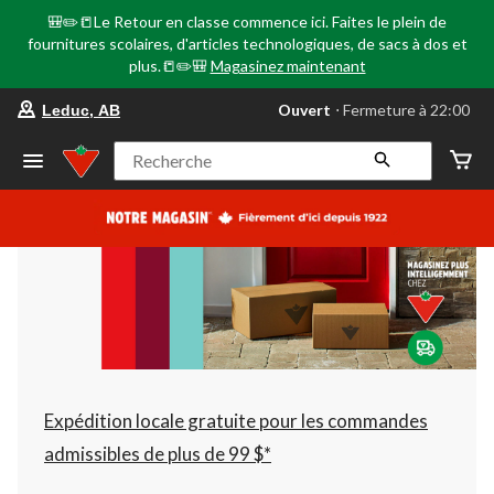
🎒✏️📒Le Retour en classe commence ici. Faites le plein de
fournitures scolaires, d'articles technologiques, de sacs à dos et
plus.📒✏️🎒
Magasinez maintenant
votre
Ouvert
⋅ Fermeture à 22:00
Leduc, AB
magasin
préféré
est
Recherche
Leduc,
AB,
courament
Ouvert,
Fermeture
à
à
22:00
cliquer
pour
changer
Expédition locale gratuite pour les commandes
admissibles de plus de 99 $*