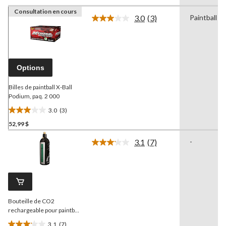
Consultation en cours
3.0
(3)
Paintball
Lire
les
3
commentaires.
Lien
vers
Options
la
même
page.
Billes de paintball X-Ball
Podium, paq. 2 000
3.0
(3)
3.0
52,99 $
étoile(s)
sur
3.1
(7)
-
5.
Lire
les
3
7
évaluations
commentaires.
Lien
vers
la
Bouteille de CO2
même
page.
rechargeable pour paintball
JT
, 24 oz
3.1
(7)