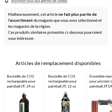
même
Inscrivez-vous aux alertes de soldes
page.
Malheureusement, cet article
ne fait plus partie de
l
’assortiment
du magasin que vous avez sélectionné et
les magasins de la région.
Ces produits similaires présentés ci-dessous pourraient
vous intéresser.
Articles de remplacement disponibles
Bouteille de CO2
Bouteille de CO2
Ensemble mar
rechargeable pour
rechargeable pour
pour pistolet 
paintball
JT
, 24 oz
paintball
JT
, 12 oz
paintball
JT
ER
inclus marqueu
balles de pein
cartouches