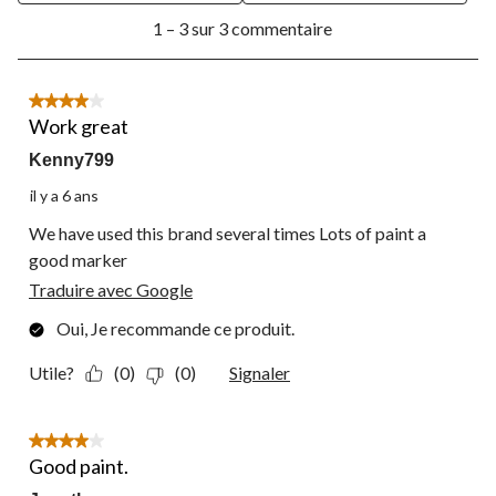
1
soumission.
soumission.
soumission.
soumission.
soumission.
1 – 3 sur 3 commentaire
à
3
sur
3
4 étoile(s) sur 5.
commentaire.
Work great
Kenny799
il y a 6 ans
We have used this brand several times Lots of paint a
good marker
Traduire avec Google
Oui, Je recommande ce produit.
Utile?
(0)
(0)
Signaler
4 étoile(s) sur 5.
Good paint.