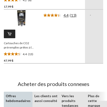
4.2
(6)
pour de gagner du temps à
4.2
la recharge
17,99 $
étoile(s)
sur
4.4
(13)
-
5.
Lire
les
6
13
évaluations
commentaires.
Lien
vers
la
Cartouches de CO2
même
page.
préremplies prêtes à l
emploi
JT
pour paintball, 90
4.4
(13)
g, paq. 2
4.4
47,99 $
étoile(s)
sur
5.
13
évaluations
Acheter des produits connexes
Offres
Les clients ont
Vers les
Plus de
hebdomadaires
aussi consulté
produits
cette
tendances
marque