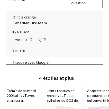
question
R :
 It is orange.
CanadianTireTeam
il y a 10 ans
Utile?
(2)
(0)
Signaler
Traduire avec Google
4 étoiles et plus
Trémie de paintball
Joints toriques de
Adaptateur d
200 balles
JT
avec
rechange
JT
pour
cartouche de
chargeur à
cylindres de CO2 de
qui convertit l
alimentation par
paintball, convient à la
marqueurs de