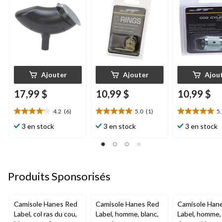
gravité pour de
plupart des
paintball pour
gagner du temps à la
marqueurs Tippman,
utilisation ave
recharge
paq. 10
cartouche de
Ajouter
Ajouter
Ajou
17,99 $
10,99 $
10,99 $
4.2
(6)
5.0
(1)
5
4.2
5.0
5.0
étoile(s)
étoile(s)
étoile(s)
3 en stock
3 en stock
3 en stock
sur
sur
sur
5.
5.
5.
6
1
2
évaluations
évaluation
évaluations
Produits Sponsorisés
Camisole Hanes Red
Camisole Hanes Red
Camisole Han
Label, col ras du cou,
Label, homme, blanc,
Label, homme, 