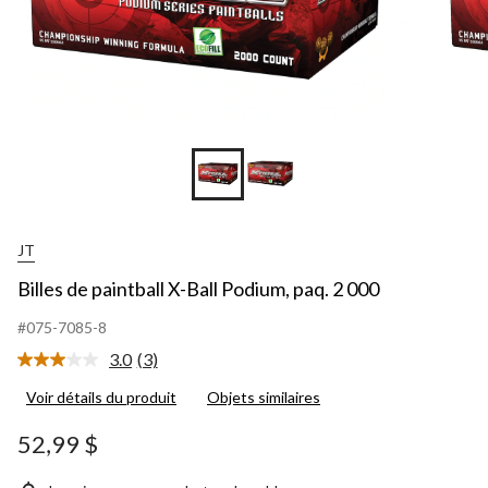
JT
Billes de paintball X-Ball Podium, paq. 2 000
#075-7085-8
3.0
(3)
Lire
les
Voir détails du produit
Objets similaires
3
commentaires.
Lien
52,99 $
vers
la