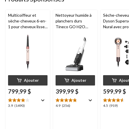
Multicoiffeur et
Nettoyeur humide à
Sèche-cheveu
sèche-cheveux 6-en-
planchers durs
Dyson Supers
1 pour cheveux lisses
Tineco GO H2O
Nural avec pro
et ondulés Dyson
HammerHead
du cuir chevel
Airwrap i.d.,
accessoires
céramique rose/or
rose
Ajouter
Ajouter
Ajou
799,99 $
399,99 $
599,99 $
3.9
4.9
4.5
3.9
(1490)
4.9
(256)
4.5
(919)
étoile(s)
étoile(s)
étoile(s)
sur
sur
sur
5.
5.
5.
1490
256
919