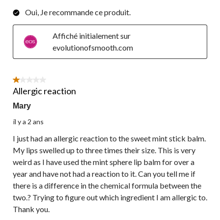
Oui, Je recommande ce produit.
Affiché initialement sur
evolutionofsmooth.com
1 étoile(s) sur 5.
Allergic reaction
Mary
il y a 2 ans
I just had an allergic reaction to the sweet mint stick balm.
My lips swelled up to three times their size. This is very
weird as I have used the mint sphere lip balm for over a
year and have not had a reaction to it. Can you tell me if
there is a difference in the chemical formula between the
two.? Trying to figure out which ingredient I am allergic to.
Thank you.