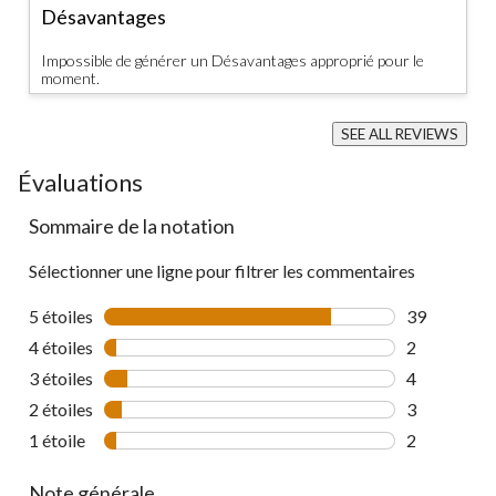
Désavantages
Impossible de générer un Désavantages approprié pour le
moment.
SEE ALL REVIEWS
Click
to
Évaluations
go
to
Sommaire de la notation
all
reviews
Sélectionner une ligne pour filtrer les commentaires
5 étoiles
étoiles
39
39 commenta
4 étoiles
étoiles
2
2 commentai
3 étoiles
étoiles
4
4 commentai
2 étoiles
étoiles
3
3 commentai
1 étoile
étoiles
2
2 commentai
Note générale