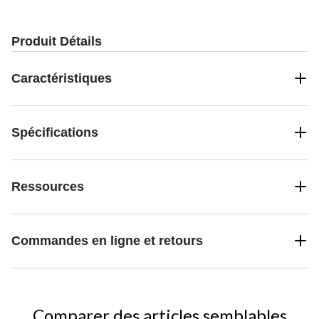
évaluations
évaluations
évaluations
Produit Détails
Caractéristiques
Spécifications
Ressources
Commandes en ligne et retours
Comparer des articles semblables