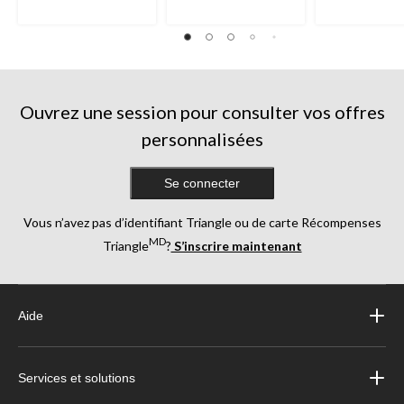
évaluations
évaluations
évaluations
Ouvrez une session pour consulter vos offres
personnalisées
Se connecter
Vous n’avez pas d’identifiant Triangle ou de carte Récompenses
MD
Triangle
?
S’inscrire maintenant
Aide
Services et solutions