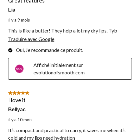
Great features
Lia
il y a 9 mois
This is like a butter! They help a lot my dry lips. Tyb
Traduire avec Google
Oui, Je recommande ce produit.
Affiché initialement sur
evolutionofsmooth.com
5 étoile(s) sur 5.
I love it
Bellyac
il y a 10 mois
It’s compact and practical to carry, it saves me when it’s
cold and my lips need hydration