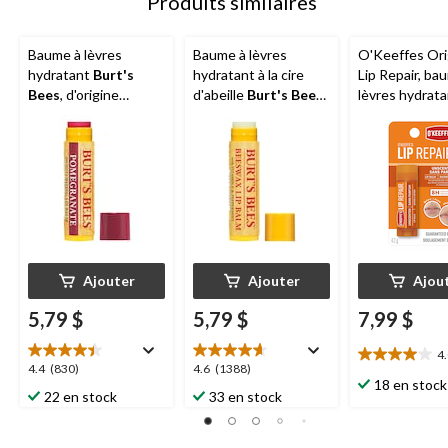
Produits similaires
Baume à lèvres
Baume à lèvres
O'Keeffes Ori
hydratant
Burt's
hydratant à la cire
Lip Repair, ba
Bees
, d'origine
d'abeille
Burt's Bees
,
lèvres hydrata
naturelle à 100 %,
d'origine naturelle à
lèvres sèches
grenade
100 %
craquelées, n
parfumé
Ajouter
Ajouter
Ajou
5,79 $
5,79 $
7,99 $
4
4.0
4.4
4.6
4.4
(830)
4.6
(1388)
étoile(s)
18 en stock
étoile(s)
étoile(s)
22 en stock
33 en stock
sur
sur
sur
5.
5.
5.
19
830
1388