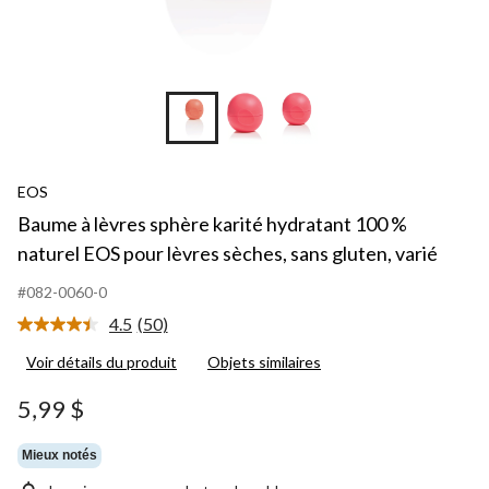
EOS
Baume à lèvres sphère karité hydratant 100 %
naturel EOS pour lèvres sèches, sans gluten, varié
#082-0060-0
4.5
(50)
Lire
les
Voir détails du produit
Objets similaires
50
commentaires.
Lien
5,99 $
vers
la
même
Mieux notés
page.