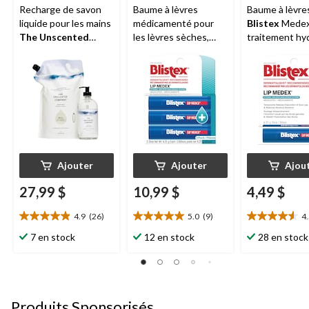
Recharge de savon
Baume à lèvres
Baume à lèvre
liquide pour les mains
médicamenté pour
Blistex
Medex
The Unscented
les lèvres sèches,
traitement hy
Company
, non
gercées et
médicamenté 
parfumé, 2 L
douloureuses
Blistex
les lèvres sèc
Lip Medex, paq. 3
gercées et
douloureuses
Ajouter
Ajouter
Ajou
27,99 $
10,99 $
4,49 $
4.9
(26)
5.0
(9)
4
4.9
5.0
4.5
étoile(s)
étoile(s)
étoile(s)
7 en stock
12 en stock
28 en stock
sur
sur
sur
5.
5.
5.
26
9
13
évaluations
évaluations
évaluations
Produits Sponsorisés