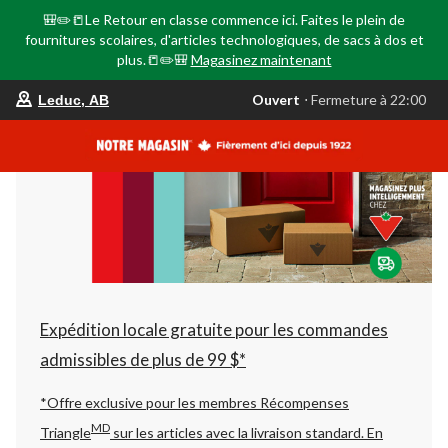
🎒✏️📒Le Retour en classe commence ici. Faites le plein de
fournitures scolaires, d'articles technologiques, de sacs à dos et
plus.📒✏️🎒
Magasinez maintenant
votre
Ouvert
⋅ Fermeture à 22:00
Leduc, AB
magasin
préféré
est
Leduc,
AB,
courament
Ouvert,
Fermeture
à
à
22:00
cliquer
pour
changer
Expédition locale gratuite pour les commandes
admissibles de plus de 99 $*
*Offre exclusive pour les membres Récompenses
MD
Triangle
sur les articles avec la livraison standard.
En