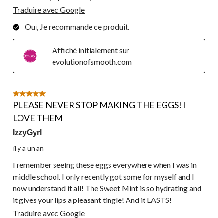
Traduire avec Google
Oui, Je recommande ce produit.
Affiché initialement sur
evolutionofsmooth.com
5 étoile(s) sur 5.
PLEASE NEVER STOP MAKING THE EGGS! I
LOVE THEM
IzzyGyrl
il y a un an
I remember seeing these eggs everywhere when I was in
middle school. I only recently got some for myself and I
now understand it all! The Sweet Mint is so hydrating and
it gives your lips a pleasant tingle! And it LASTS!
Traduire avec Google