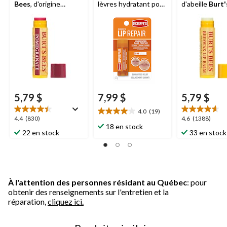
Bees
, d'origine
lèvres hydratant pour
d'abeille
Burt'
naturelle à 100 %,
lèvres sèches et
d'origine natur
grenade
craquelées, non
100 %
parfumé
5,79 $
7,99 $
5,79 $
4.0
(19)
4.0
4.4
4.6
4.4
(830)
4.6
(1388)
étoile(s)
18 en stock
étoile(s)
étoile(s)
22 en stock
33 en stock
sur
sur
sur
5.
5.
5.
19
830
1388
évaluations
évaluations
évaluations
À l'attention des personnes résidant au Québec
: pour
obtenir des renseignements sur l'entretien et la
réparation,
cliquez ici.