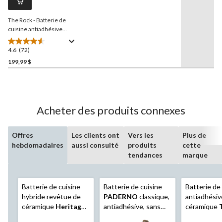
vers
la
The Rock - Batterie de
même
page.
cuisine antiadhésive
Heritage
allant au lave-
vaisselle et au four,
4.6
(72)
4.6
aluminium, 10 pce
étoile(s)
199,99 $
sur
5.
72
évaluations
Acheter des produits connexes
Offres
Les clients ont
Vers les
Plus de
hebdomadaires
aussi consulté
produits
cette
tendances
marque
Batterie de cuisine
Batterie de cuisine
Batterie de
hybride revêtue de
PADERNO
classique,
antiadhésiv
céramique
Heritage
antiadhésive, sans
céramique
The Rock
, paq. 7
APFO, allant au four,
Inspire, va 