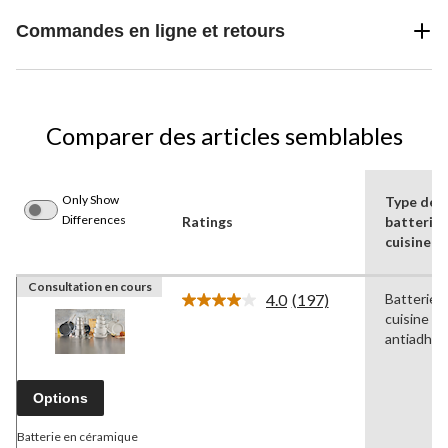
Commandes en ligne et retours
Comparer des articles semblables
Only Show
Type de
Differences
Ratings
batterie 
cuisine
Consultation en cours
4.0
(197)
Batterie 
Lire
cuisine
les
197
antiadhés
commentaires.
Lien
vers
Options
la
même
page.
Batterie en céramique