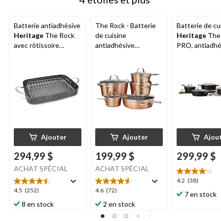
Batterie antiadhésive
The Rock - Batterie
Batterie de cu
Heritage
The Rock
de cuisine
Heritage
The
avec rôtissoire
antiadhésive
PRO, antiadhé
assortie, paq. 10
Heritage
allant au
paq. 10
lave-vaisselle et au
four, aluminium, 10
pce
Ajouter
Ajouter
Ajou
294,99 $
199,99 $
299,99 $
ACHAT SPÉCIAL
ACHAT SPÉCIAL
4.2
4.2
(38)
étoile(s)
4.5
4.6
4.5
(252)
4.6
(72)
7 en stock
sur
étoile(s)
étoile(s)
8 en stock
2 en stock
5.
sur
sur
38
5.
5.