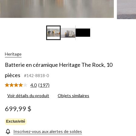
Heritage
Batterie en céramique Heritage The Rock, 10
pièces
#142-8818-0
4.0
(197)
Lire
les
Voir détails du produit
Objets similaires
197
commentaires.
Lien
699,99 $
vers
la
même
Exclusivité
page.
Inscrivez-vous aux alertes de soldes