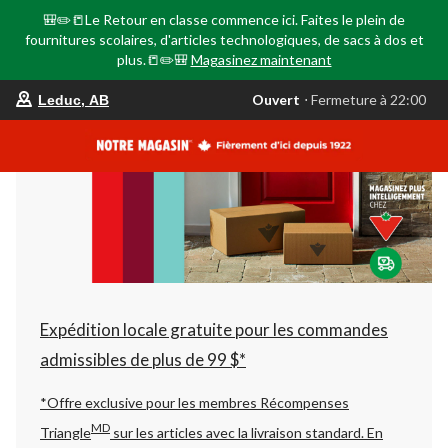
🎒✏️📒Le Retour en classe commence ici. Faites le plein de
fournitures scolaires, d'articles technologiques, de sacs à dos et
plus.📒✏️🎒
Magasinez maintenant
votre
Ouvert
⋅ Fermeture à 22:00
Leduc, AB
magasin
préféré
est
Leduc,
AB,
courament
Ouvert,
Fermeture
à
à
22:00
cliquer
pour
changer
Expédition locale gratuite pour les commandes
admissibles de plus de 99 $*
*Offre exclusive pour les membres Récompenses
MD
Triangle
sur les articles avec la livraison standard.
En