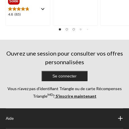
Solde
sur
sur
5.
5.
4.8
4.8
(85)
125
227
étoile(s)
évaluations
évaluations
sur
5.
85
évaluations
Ouvrez une session pour consulter vos offres
personnalisées
Se connecter
Vous n’avez pas d’identifiant Triangle ou de carte Récompenses
MD
Triangle
?
S’inscrire maintenant
Aide