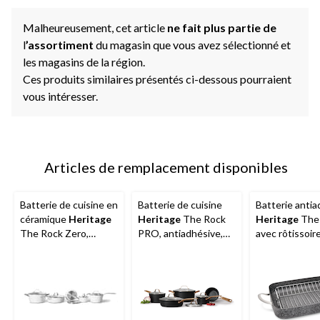
Malheureusement, cet article
ne fait plus partie de
l
’assortiment
du magasin que vous avez sélectionné et
les magasins de la région.
Ces produits similaires présentés ci-dessous pourraient
vous intéresser.
Articles de remplacement disponibles
Batterie de cuisine en
Batterie de cuisine
Batterie antia
céramique
Heritage
Heritage
The Rock
Heritage
The
The Rock Zero,
PRO, antiadhésive,
avec rôtissoir
antiadhésive, allant
paq. 10
assortie, paq. 
au lave-vaisselle et au
four, blanc, paq. 10