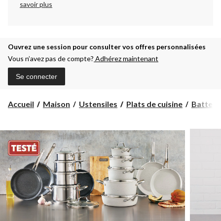
savoir plus
Ouvrez une session pour consulter vos offres personnalisées
Vous n’avez pas de compte?
Adhérez maintenant
Se connecter
Accueil
Maison
Ustensiles
Plats de cuisine
Batterie