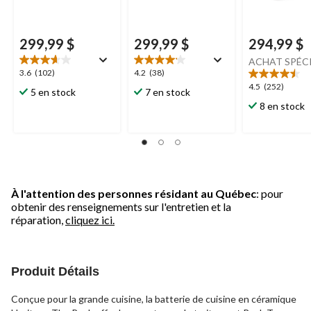
299,99 $
299,99 $
294,99 $
ACHAT SPÉC
3.6
4.2
3.6
(102)
4.2
(38)
étoile(s)
étoile(s)
4.5
4.5
(252)
5 en stock
7 en stock
sur
sur
étoile(s)
8 en stock
5.
5.
sur
102
38
5.
évaluations
évaluations
252
évaluations
À l'attention des personnes résidant au Québec
: pour
obtenir des renseignements sur l'entretien et la
réparation,
cliquez ici.
Produit Détails
Conçue pour la grande cuisine, la batterie de cuisine en céramique