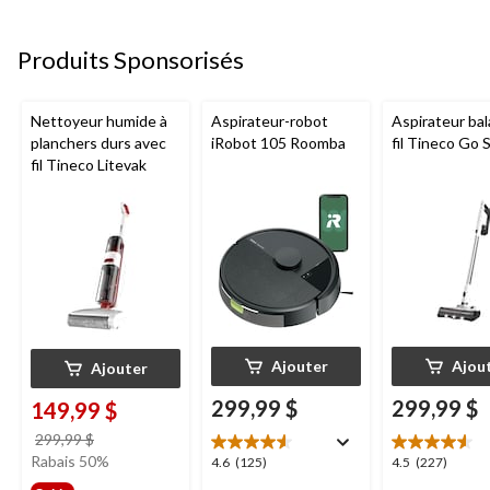
évaluations
252
72
évaluations
évaluations
Produits Sponsorisés
Nettoyeur humide à
Aspirateur-robot
Aspirateur bal
planchers durs avec
iRobot 105 Roomba
fil Tineco Go S
fil Tineco Litevak
Ajouter
Ajou
Ajouter
299,99 $
299,99 $
149,99 $
prix
299,99 $
était
Rabais 50%
4.6
4.5
4.6
(125)
4.5
(227)
299,99 $
étoile(s)
étoile(s)