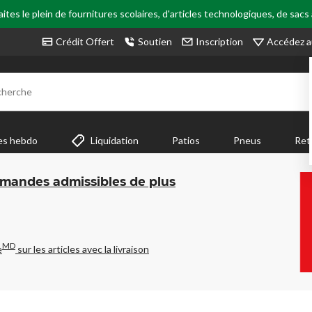
tes le plein de fournitures scolaires, d'articles technologiques, de sacs
Accédez a
Crédit Offert
Soutien
Inscription
cherche
es hebdo
Liquidation
Patios
Pneus
Ret
mmandes admissibles de plus
MD
e
sur les articles avec la livraison