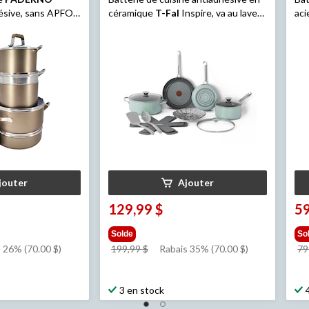
hésive, sans APFO,
céramique
T-Fal
Inspire, va au lave-
aci
onze champagne,
vaisselle et au four, menthe, 12
12 
pièces
jouter
Ajouter
129,99 $
59
Solde
So
prix
 26% (70.00 $)
199,99 $
Rabais 35% (70.00 $)
79
était
$
199,99 $
3 en stock