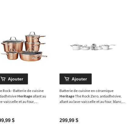
Ajouter
Ajouter
e Rock - Batterie de cuisine
Batterie de cuisine en céramique
tiadhésive
Heritage
allant au
Heritage
The Rock Zero, antiadhésive,
ve-vaisselle et au four,
allant au lave-vaisselle et au four, blanc,
uminium, 10 pce
paq. 10
99,99 $
299,99 $