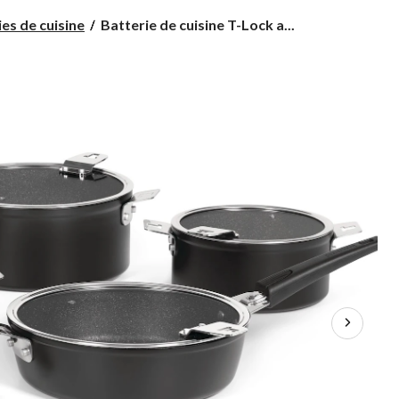
Batterie
es de cuisine
Batterie de cuisine T-Lock a...
de
cuisine
T-
Lock
antiadhésive
Heritage
The
Rock
Diamond
avec
poignées
détachables,
noir,
14
pces