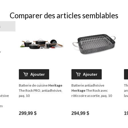
Comparer des articles semblables
s
Ajouter
Ajouter
Batterie de cuisine
Heritage
Batterie antiadhésive
Th
The Rock PRO, antiadhésive,
Heritage
The Rock avec
an
hésive
paq. 10
rôtissoire assortie, paq. 10
la
al
es
299,99 $
294,99 $
1