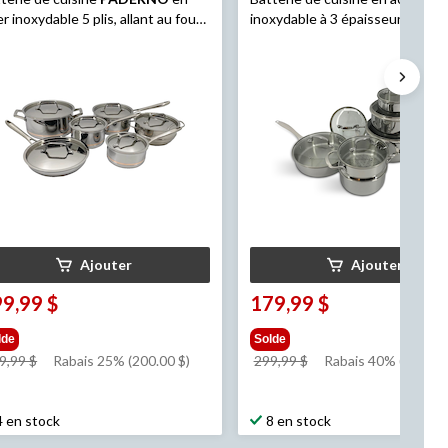
er inoxydable 5 plis, allant au four,
inoxydable à 3 épaisseurs Vida 
pièces
PADERNO série Elite allant au f
Ajouter
Ajouter
9,99 $
179,99 $
lde
Solde
prix
prix
9,99 $
Rabais 25% (200.00 $)
299,99 $
Rabais 40% (120.00 
était
était
799,99 $
299,99 $
4 en stock
8 en stock