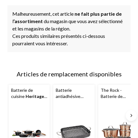
Malheureusement, cet article
ne fait plus partie de
l
’assortiment
du magasin que vous avez sélectionné
et les magasins de la région.
Ces produits similaires présentés ci-dessous
pourraient vous intéresser.
Articles de remplacement disponibles
Batterie de
Batterie
The Rock -
cuisine
Heritage
antiadhésive
Batterie de
The Rock PRO,
Heritage
The
cuisine
antiadhésive, paq.
Rock avec
antiadhésive
10
rôtissoire assortie,
Heritage
allant au
paq. 10
lave-vaisselle et
au four, aluminium,
10 pce