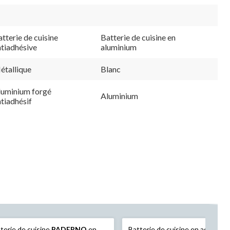
tterie de cuisine
Batterie de cuisine en
ntiadhésive
aluminium
étallique
Blanc
luminium forgé
Aluminium
tiadhésif
terie de cuisine
PADERNO
en
Batterie de cuisine en acier