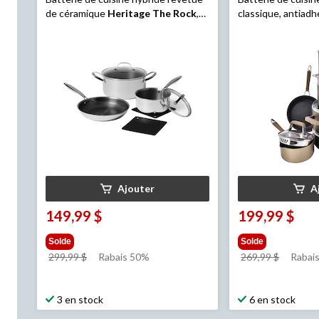
de céramique
Heritage The Rock
,
classique, antiad
paq. 7
allant au four, br
paq. 12
Ajouter
A
149,99 $
199,99 $
Solde
Solde
prix
prix
299,99 $
Rabais 50%
269,99 $
Rabais
était
était
299,99 $
269,99 
3 en stock
6 en stock