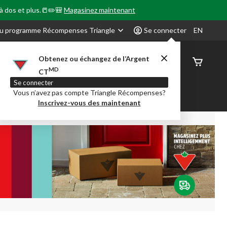
 à dos et plus.📒✏️🎒
Magasinez maintenant
u programme Récompenses Triangle
Se connecter
EN
Obtenez ou échangez de l’Argent
État de
MD
CT
command
Se connecter
Vous n’avez pas compte Triangle Récompenses?
our en Classe
Party City
Centre-auto
Inscrivez-vous des maintenant