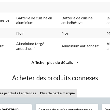
Batterie de cuisine en
Batterie de cuisine
Ba
hésive
aluminium
antiadhésive
a
Noir
Noir
M
Aluminium forgé
A
sif
Aluminium antiadhésif
antiadhésif
an
Afficher plus de détails
Acheter des produits connexes
les produits tendances
Plus de cette marque
ne
PADERNO
Batterie de cuisine antiadhésive en
Bat