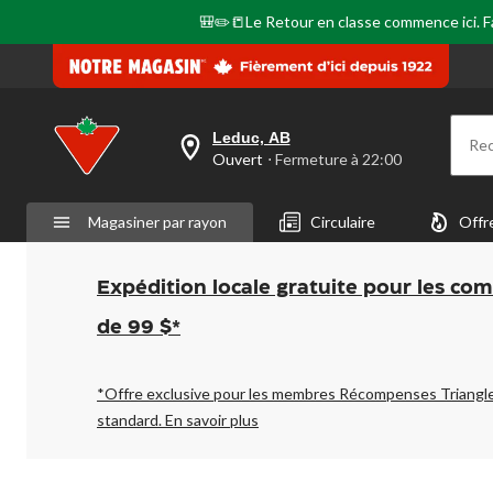
🎒✏️📒Le Retour en classe commence ici. Fai
Leduc, AB
Re
votre
Ouvert
⋅ Fermeture à 22:00
magasin
préféré
est
Magasiner par rayon
Circulaire
Offr
Leduc,
AB,
courament
Ouvert,
Expédition locale gratuite pour les co
Fermeture
à
de 99 $*
à
22:00
cliquer
pour
*Offre exclusive pour les membres Récompenses Triangl
changer
standard.
En savoir plus