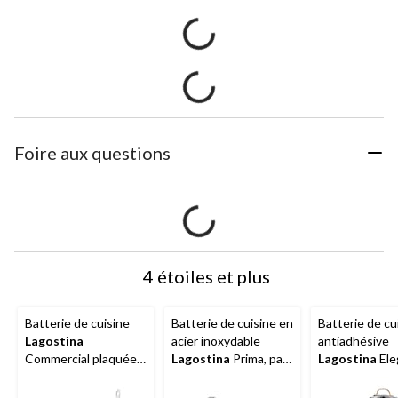
Foire aux questions
4 étoiles et plus
Batterie de cuisine
Batterie de cuisine en
Batterie de cu
Lagostina
acier inoxydable
antiadhésive
Commercial plaquée à
Lagostina
Prima, paq.
Lagostina
Ele
3 épaisseurs, paq. 10
9
Ceramic Pro, p