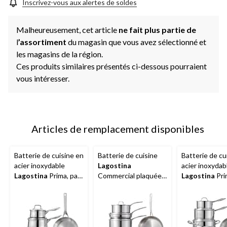
Inscrivez-vous aux alertes de soldes
Malheureusement, cet article
ne fait plus partie de
l
’assortiment
du magasin que vous avez sélectionné et
les magasins de la région.
Ces produits similaires présentés ci-dessous pourraient
vous intéresser.
Articles de remplacement disponibles
Batterie de cuisine en
Batterie de cuisine
Batterie de cu
acier inoxydable
Lagostina
acier inoxydab
Lagostina
Prima, paq.
Commercial plaquée à
Lagostina
Pri
8
3 épaisseurs, paq. 10
9