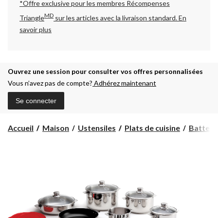
*Offre exclusive pour les membres Récompenses
MD
Triangle
sur les articles avec la livraison standard.
En
savoir plus
Ouvrez une session pour consulter vos offres personnalisées
Vous n’avez pas de compte?
Adhérez maintenant
Se connecter
Accueil
Maison
Ustensiles
Plats de cuisine
Batterie