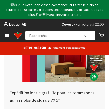
🎒✏️📒Le Retour en classe commence ici. Faites le plein de
fournitures scolaires, d'articles technologiques, de sacs à dos et
plus.📒✏️🎒
Magasinez maintenant
votre
Ouvert
⋅ Fermeture à 22:00
Leduc, AB
magasin
préféré
est
Recherche
Leduc,
AB,
courament
Ouvert,
Fermeture
à
à
22:00
cliquer
pour
changer
Expédition locale gratuite pour les commandes
admissibles de plus de 99 $*