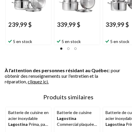
239,99 $
339,99 $
339,99 $
5 en stock
5 en stock
5 en stock
À l'attention des personnes résidant au Québec
: pour
obtenir des renseignements sur l'entretien et la
réparation,
cliquez ici.
Produits similaires
Batterie de cuisine en
Batterie de cuisine
Batterie de cu
acier inoxydable
Lagostina
acier inoxydab
Lagostina
Prima, paq.
Commercial plaquée à
Lagostina
Pri
8
3 épaisseurs, paq. 10
9