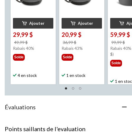
Ajouter
Ajouter
Aj
29,99 $
20,99 $
59,99 $
prix
prix
pri
49,99 $
36,99 $
99,99 $
était
était
éta
Rabais 40%
Rabais 43%
Rabais 40% 
49,99 $
36,99 $
99,
$)
Solde
Solde
Solde
4 en stock
1 en stock
1 en sto
Évaluations
Points saillants de l'evaluation