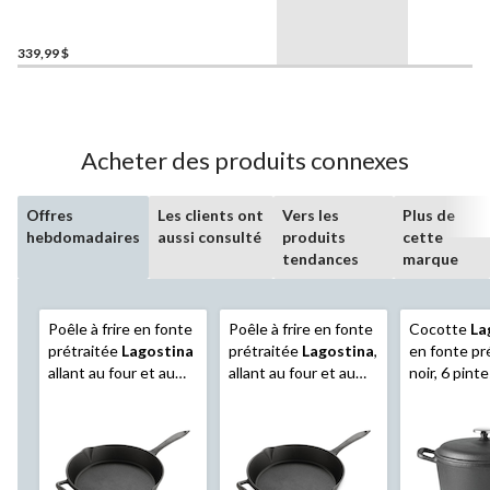
Eleganza Ceramic Pro, paq.
11
339,99 $
Acheter des produits connexes
Offres
Les clients ont
Vers les
Plus de
hebdomadaires
aussi consulté
produits
cette
tendances
marque
Poêle à frire en fonte
Poêle à frire en fonte
Cocotte
La
prétraitée
Lagostina
prétraitée
Lagostina
,
en fonte pr
allant au four et au
allant au four et au
noir, 6 pint
gril, noir, 12 po
gril, noir, 10 po