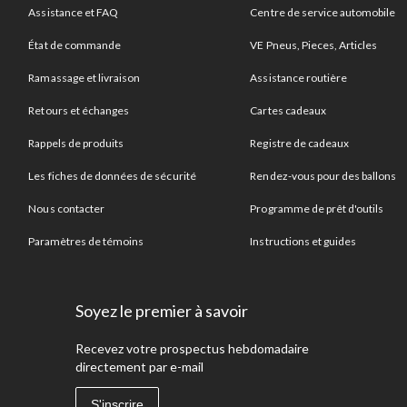
Assistance et FAQ
Centre de service automobile
État de commande
VE Pneus, Pieces, Articles
Ramassage et livraison
Assistance routière
Retours et échanges
Cartes cadeaux
Rappels de produits
Registre de cadeaux
Les fiches de données de sécurité
Rendez-vous pour des ballons
Nous contacter
Programme de prêt d'outils
Paramètres de témoins
Instructions et guides
Soyez le premier à savoir
Recevez votre prospectus hebdomadaire
directement par e-mail
S'inscrire