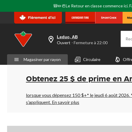
🎒✏️📒Le Retour en classe commence ici. Fai
Leduc, AB
Re
votre
Ouvert
⋅ Fermeture à 22:00
magasin
préféré
est
Magasiner par rayon
Circulaire
Offr
Leduc,
AB,
courament
Ouvert,
Obtenez 25 $ de prime en A
Fermeture
à
à
22:00
lorsque vous dépensez 150 $+* le jeudi 6 août 2026. 
cliquer
s’appliquent.
En savoir plus
pour
changer