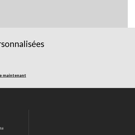
rsonnalisées
re maintenant
ité