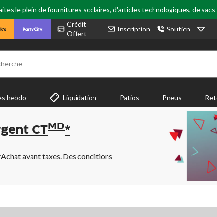
tes le plein de fournitures scolaires, d'articles technologiques, de sacs
Crédit
Inscription
Soutien
Offert
cherche
es hebdo
Liquidation
Patios
Pneus
Ret
MD
rgent CT
*
*Achat avant taxes. Des conditions