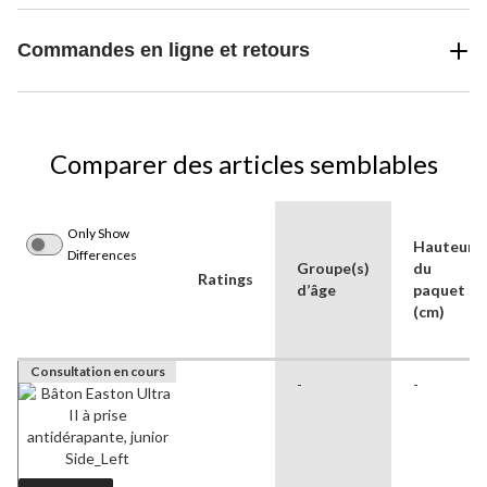
Commandes en ligne et retours
Comparer des articles semblables
Only Show
Hauteur
Differences
Groupe(s)
du
Ratings
d’âge
paquet
(cm)
Consultation en cours
-
-