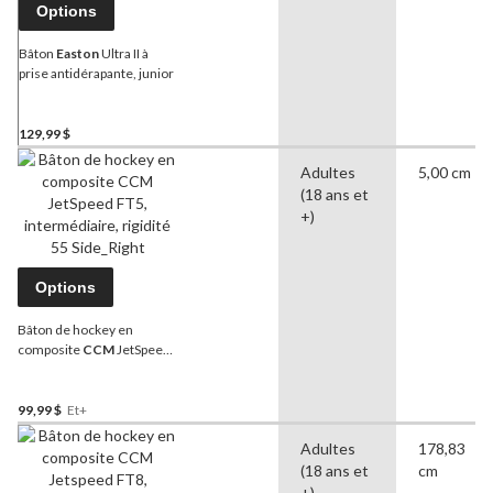
Options
Bâton
Easton
Ultra II à
prise antidérapante, junior
129,99 $
Adultes
5,00 cm
(18 ans et
+)
Options
Bâton de hockey en
composite
CCM
JetSpeed
FT5, intermédiaire, rigidité
55
99,99 $
Et+
Adultes
178,83
(18 ans et
cm
+)