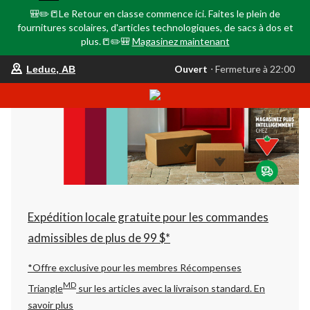
🎒✏️📒Le Retour en classe commence ici. Faites le plein de
fournitures scolaires, d'articles technologiques, de sacs à dos et
plus.📒✏️🎒
Magasinez maintenant
votre
Ouvert
⋅ Fermeture à 22:00
Leduc, AB
magasin
préféré
est
Leduc,
AB,
courament
Ouvert,
Fermeture
à
à
22:00
cliquer
pour
Expédition locale gratuite pour les commandes
changer
admissibles de plus de 99 $*
*Offre exclusive pour les membres Récompenses
MD
Triangle
sur les articles avec la livraison standard.
En
savoir plus