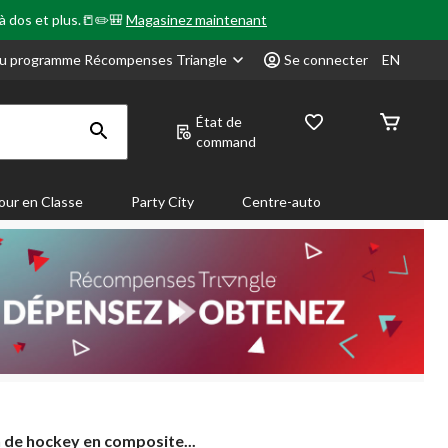
 à dos et plus.📒✏️🎒
Magasinez maintenant
u programme Récompenses Triangle
Se connecter
EN
État de
command
our en Classe
Party City
Centre-auto
 de hockey en composite...