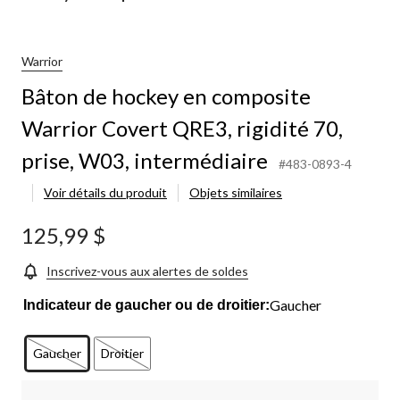
y
site
Warrior
or
Bâton de hockey en composite
t
Warrior Covert QRE3, rigidité 70,
é
prise, W03, intermédiaire
#483-0893-4
Voir détails du produit
Objets similaires
édiaire
125,99 $
Inscrivez-vous aux alertes de soldes
Gaucher
Indicateur de gaucher ou de droitier:
Gaucher
Droitier