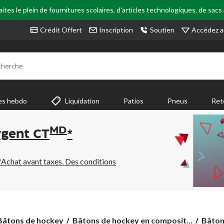
tes le plein de fournitures scolaires, d'articles technologiques, de sacs
Accédez a
Crédit Offert
Inscription
Soutien
cherche
es hebdo
Liquidation
Patios
Pneus
Ret
MD
rgent CT
*
*Achat avant taxes. Des conditions
Bâton
Bâtons de hockey
Bâtons de hockey en composit...
Bâton