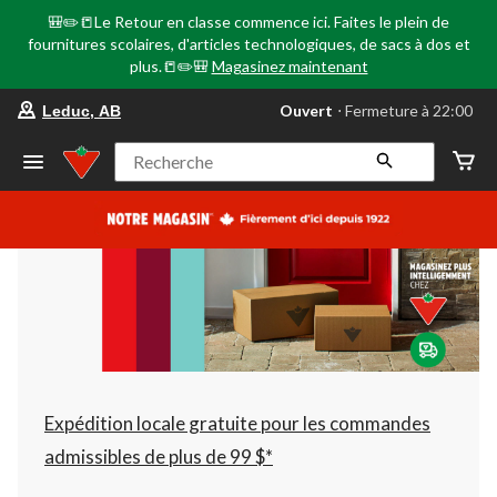
🎒✏️📒Le Retour en classe commence ici. Faites le plein de
fournitures scolaires, d'articles technologiques, de sacs à dos et
plus.📒✏️🎒
Magasinez maintenant
votre
Ouvert
⋅ Fermeture à 22:00
Leduc, AB
magasin
préféré
est
Recherche
Leduc,
AB,
courament
Ouvert,
Fermeture
à
à
22:00
cliquer
pour
changer
Expédition locale gratuite pour les commandes
admissibles de plus de 99 $*