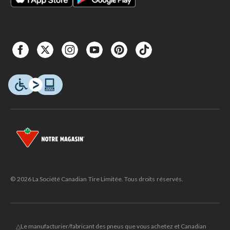
© 2026 La Société Canadian Tire Limitée. Tous droits réservés.
△Le manufacturier/fabricant des pneus que vous achetez et Canadian