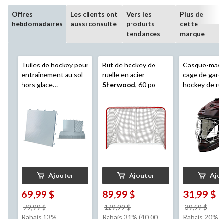
Offres
Les clients ont
Vers les
Plus de
hebdomadaires
aussi consulté
produits
cette
tendances
marque
Tuiles de hockey pour
But de hockey de
Casque-ma
entraînement au sol
ruelle en acier
cage de gar
hors glace
Sherwood
, 60 po
hockey de r
Sherwood
, 12 x 12
Road Warr
po, paq. 12
Canada, je
Ajouter
Ajouter
Aj
69,99 $
89,99 $
31,99 $
prix
prix
pri
79,99 $
129,99 $
39,99 $
était
était
éta
Rabais 13%
Rabais 31% (40.00
Rabais 20%