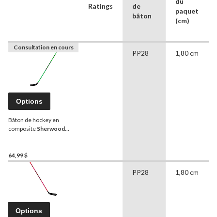
du
Ratings
de
paquet
bâton
(cm)
Consultation en cours
PP28
1,80 cm
Options
Bâton de hockey en
composite
Sherwood
Playrite 1, jeunes, rigidité
de 25
64,99 $
PP28
1,80 cm
Options