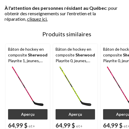
À l'attention des personnes résidant au Québec
: pour
obtenir des renseignements sur l'entretien et la
réparation,
cliquez ici.
Produits similaires
Bâton de hockey en
Bâton de hockey en
Bâton de hock
composite
Sherwood
composite
Sherwood
composite
Sh
Playrite 1, jeunes,
Playrite 0, jeunes,
Playrite 0, jeu
rigidité de 25, rose
rigidité de 15
rigidité de 15,
Aperçu
Aperçu
Aperç
64,99 $
64,99 $
64,99 $
et+
et+
et