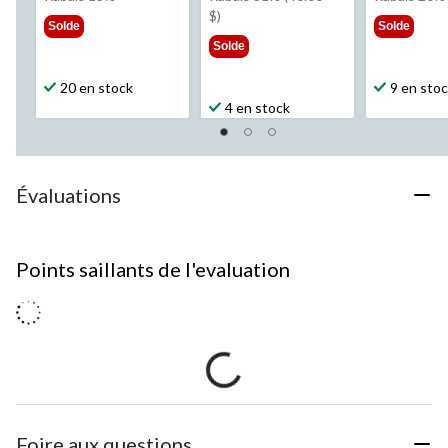
79,99 $
129,99 $
39,
$)
Solde
Solde
Solde
20 en stock
9 en sto
4 en stock
Évaluations
Points saillants de l'evaluation
Foire aux questions