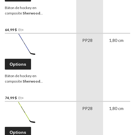
Bâton de hockey en
composite
Sherwood
Playrite 1, jeunes, rigidité
de 25, rose
64,99 $
Et+
PP28
1,80 cm
Options
Bâton de hockey en
composite
Sherwood
Playrite 2, junior, rigidité de
35
74,99 $
Et+
PP28
1,80 cm
Options