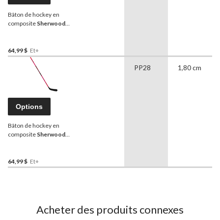
Bâton de hockey en
composite
Sherwood
Playrite 0, jeunes, rigidité
de 15
64,99 $
Et+
PP28
1,80 cm
Options
Bâton de hockey en
composite
Sherwood
Playrite 0, jeunes, rigidité
de 15, rose
64,99 $
Et+
Acheter des produits connexes