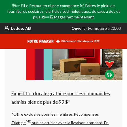
🎒✏️📒Le Retour en classe commence ici. Faites le plein de
fournitures scolaires, d'articles technologiques, de sacs à dos et
plus.📒✏️🎒
Magasinez maintenant
votre
Ouvert
⋅ Fermeture à 22:00
Leduc, AB
magasin
préféré
est
Leduc,
AB,
courament
Ouvert,
Fermeture
à
à
22:00
cliquer
pour
changer
Expédition locale gratuite pour les commandes
admissibles de plus de 99 $*
*Offre exclusive pour les membres Récompenses
MD
Triangle
sur les articles avec la livraison standard.
En