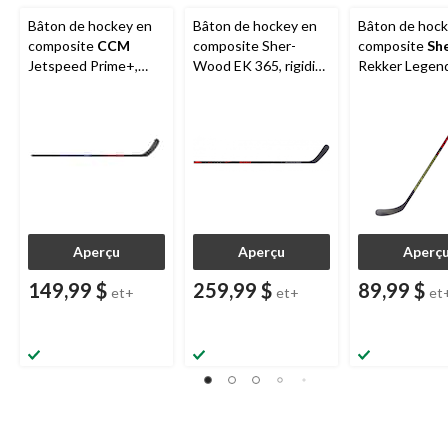
Bâton de hockey en
Bâton de hockey en
Bâton de hock
composite
CCM
composite Sher-
composite
Sh
Jetspeed Prime+,
Wood EK 365, rigidité
Rekker Legen
sénior, rigidité 75
de 75, sénior
Pro, sénior, rig
75
Aperçu
Aperçu
Aperç
149,99 $
259,99 $
89,99 $
et+
et+
et