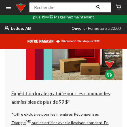
🎒✏️📒Le Retour en classe commence ici. Faites le plein de
Recherche
fournitures scolaires, d'articles technologiques, de sacs à dos et
plus.📒✏️🎒
Magasinez maintenant
votre
Ouvert
⋅ Fermeture à 22:00
Leduc, AB
magasin
préféré
est
Leduc,
AB,
courament
Ouvert,
Fermeture
à
à
22:00
cliquer
pour
changer
Expédition locale gratuite pour les commandes
admissibles de plus de 99 $*
*Offre exclusive pour les membres Récompenses
MD
Triangle
sur les articles avec la livraison standard.
En