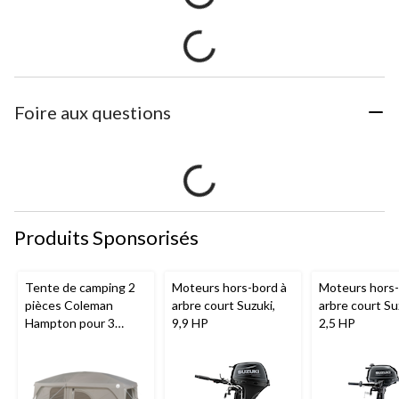
Foire aux questions
Produits Sponsorisés
Tente de camping 2
Moteurs hors-bord à
Moteurs hors-
pièces Coleman
arbre court Suzuki,
arbre court Su
Hampton pour 3
9,9 HP
2,5 HP
saisons, 9 personnes,
avec cloison, bâche
de pluie et sac de
transport