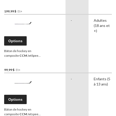
199,99 $
Et+
-
Adultes
(18 ans et
+)
Options
Bâton de hockey en
composite
CCM
JetSpeed
FT5, intermédiaire, rigidité
55
99,99 $
Et+
-
Enfants (5
à 13 ans)
Options
Bâton de hockey en
composite
CCM
Jetspeed