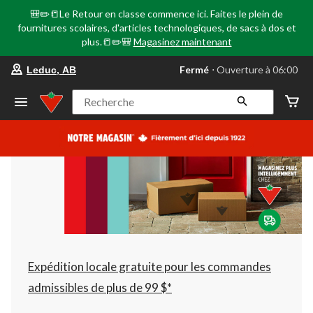
🎒✏️📒Le Retour en classe commence ici. Faites le plein de
fournitures scolaires, d'articles technologiques, de sacs à dos et
plus.📒✏️🎒
Magasinez maintenant
votre
Fermé
⋅ Ouverture à 06:00
Leduc, AB
magasin
préféré
est
Recherche
Leduc,
AB,
courament
Fermé,
Ouverture
à
à
06:00
cliquer
pour
changer
Expédition locale gratuite pour les commandes
admissibles de plus de 99 $*