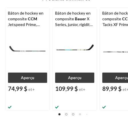
Bâton de hockey en
Bâton de hockey en
Bâton de hock
composite
CCM
composite
Bauer
X
composite
C
Jetspeed Prime,
Series, junior, rigidité
Tacks XF Prime
femme, junior, rigidité
40
junior, rigidité
40
Aperçu
Aperçu
Aperç
74,99 $
109,99 $
89,99 $
et+
et+
et