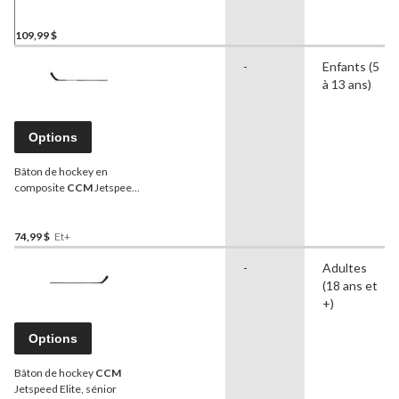
X700 Lite, rigidité 40, prise,
P92, junior
109,99 $
-
Enfants (5
à 13 ans)
Options
Bâton de hockey en
composite
CCM
Jetspeed
Prime, femme, junior,
rigidité 40
74,99 $
Et+
-
Adultes
(18 ans et
+)
Options
Bâton de hockey
CCM
Jetspeed Elite, sénior