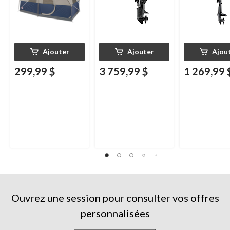
Ajouter
Ajouter
Ajou
299,99 $
3 759,99 $
1 269,99 
Ouvrez une session pour consulter vos offres
personnalisées