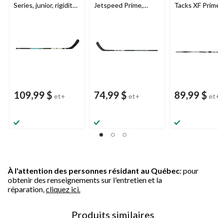
Series, junior, rigidité
Jetspeed Prime,
Tacks XF Prime
40
femme, junior, rigidité
junior, rigidité
40
109,99 $
74,99 $
89,99 $
et+
et+
et
À l'attention des personnes résidant au Québec
: pour
obtenir des renseignements sur l'entretien et la
réparation,
cliquez ici.
Produits similaires