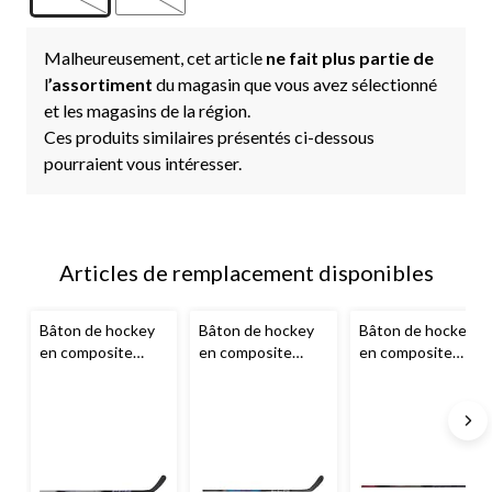
Malheureusement, cet article
ne fait plus partie de
l
’assortiment
du magasin que vous avez sélectionné
et les magasins de la région.
Ces produits similaires présentés ci-dessous
pourraient vous intéresser.
Articles de remplacement disponibles
Bâton de hockey
Bâton de hockey
Bâton de hockey
en composite
en composite
en composite
CCM
Jetspeed
CCM
Jetspeed
CCM
Jetspeed
FT8, sénior
Elite, junior
FTS8,
intermédiaire