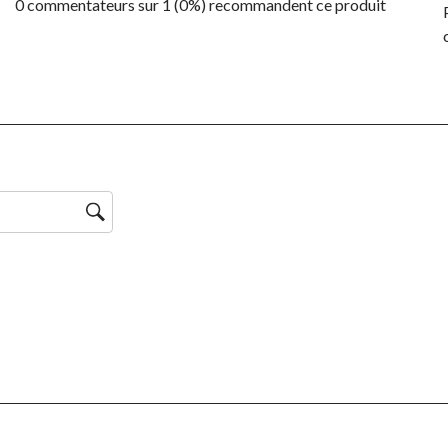
0 commentateurs sur 1 (0%) recommandent ce produit
ntaires avec 5 étoiles.
ntaires avec 4 étoiles.
ntaires avec 3 étoiles.
ntaires avec 2 étoiles.
ntaire avec 1 étoile.