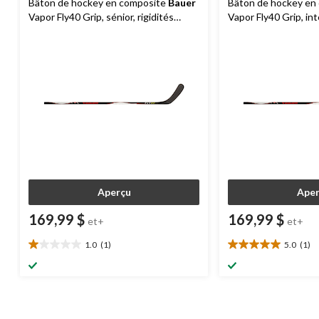
Bâton de hockey en composite
Bauer
Bâton de hockey en
Vapor Fly40 Grip, sénior, rigidités
Vapor Fly40 Grip, int
variées
rigidité 55
Aperçu
Aper
169,99 $
169,99 $
et+
et+
1.0
(1)
5.0
(1)
1.0
5.0
étoile(s)
étoile(s)
sur
sur
5.
5.
1
1
évaluation
évaluation