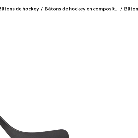
Bâton
Bâtons de hockey
Bâtons de hockey en composit...
Bâton
de
hocke
en
compo
Bauer
Vapor
X3.7,
rigidit
77,
P92,
sénior