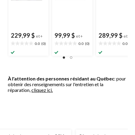
229,99 $
99,99 $
289,99 $
et+
et+
et+
0.0
(0)
0.0
(0)
0.0
(0)
0.0
0.0
0.0
étoile(s)
étoile(s)
étoile(s)
sur
sur
sur
5.
5.
5.
À l'attention des personnes résidant au Québec
: pour
obtenir des renseignements sur l'entretien et la
réparation,
cliquez ici.