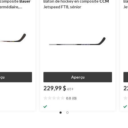
 composite
Bauer
Bâton de hockey en composite
CCM
Bâ
ermédiaire,
Jetspeed FT8, sénior
Je
çu
Aperçu
229,99 $
2
et+
0.0
(0)
0.0
0.
étoile(s)
ét
sur
su
5.
5.