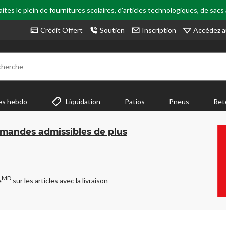
tes le plein de fournitures scolaires, d'articles technologiques, de sacs
Accédez a
Crédit Offert
Soutien
Inscription
cherche
es hebdo
Liquidation
Patios
Pneus
Ret
mmandes admissibles de plus
MD
e
sur les articles avec la livraison