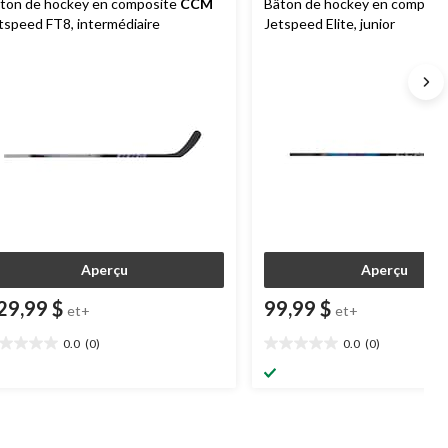
ton de hockey en composite
CCM
Bâton de hockey en composi
tspeed FT8, intermédiaire
Jetspeed Elite, junior
Aperçu
Aperçu
29,99 $
99,99 $
et+
et+
0.0
(0)
0.0
(0)
0
0.0
oile(s)
étoile(s)
r
sur
5.