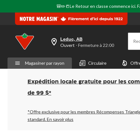
page.
🎒✏️📒Le Retour en classe commence ici. Fai
Leduc, AB
Re
votre
Ouvert
⋅ Fermeture à 22:00
magasin
préféré
est
Magasiner par rayon
Circulaire
Offr
Leduc,
AB,
courament
Ouvert,
Expédition locale gratuite pour les co
Fermeture
à
de 99 $*
à
22:00
cliquer
pour
*Offre exclusive pour les membres Récompenses Triangl
changer
standard.
En savoir plus