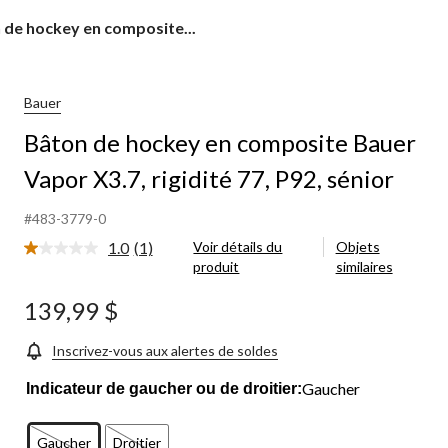
 de hockey en composite...
y
site
Bauer
Bâton de hockey en composite Bauer
Vapor X3.7, rigidité 77, P92, sénior
é
#483-3779-0
1.0
(1)
Voir détails du
Objets
Lire
produit
similaires
1
commentaire.
Lien
139,99 $
vers
la
même
Inscrivez-vous aux alertes de soldes
page.
Gaucher
Indicateur de gaucher ou de droitier:
Gaucher
Droitier