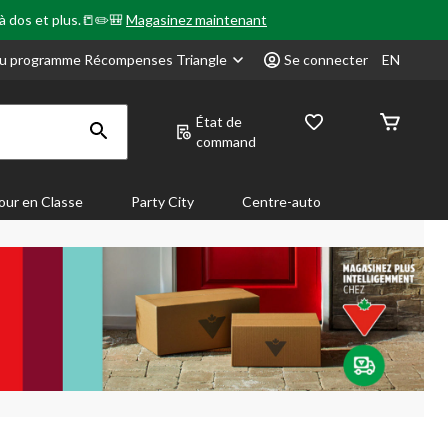
 à dos et plus.📒✏️🎒
Magasinez maintenant
u programme Récompenses Triangle
Se connecter
EN
État de
command
our en Classe
Party City
Centre-auto