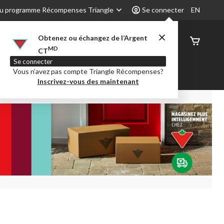
u programme Récompenses Triangle
Se connecter
EN
Obtenez ou échangez de l’Argent
État de
MD
CT
command
Se connecter
Vous n’avez pas compte Triangle Récompenses?
é
Party City
Centre-auto
Inscrivez-vous des maintenant