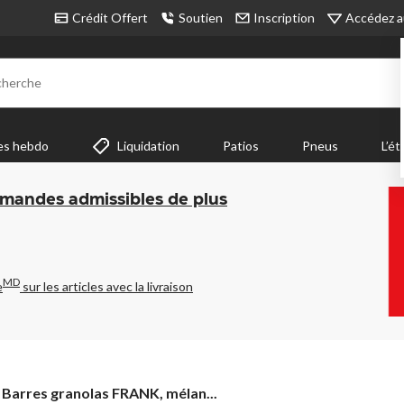
Accédez a
Crédit Offert
Soutien
Inscription
cherche
es hebdo
Liquidation
Patios
Pneus
L’ét
mmandes admissibles de plus
MD
e
sur les articles avec la livraison
Barres
Barres granolas FRANK, mélan...