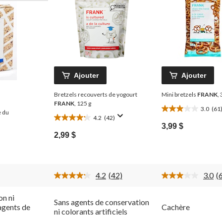
Ajouter
Ajouter
Bretzels recouverts de yogourt
Mini bretzels
FRANK
,
FRANK
, 125 g
3.0
(61
3.0
e du
4.2
(42)
4.2
étoile(s)
3,99 $
étoile(s)
sur
2,99 $
sur
5.
5.
61
42
évaluations
évaluations
4.2
(42)
3.0
(
Lire
L
les
l
42
6
on ni
Sans agents de conservation
commentaires.
c
 agents de
Cachère
Lien
L
ni colorants artificiels
vers
v