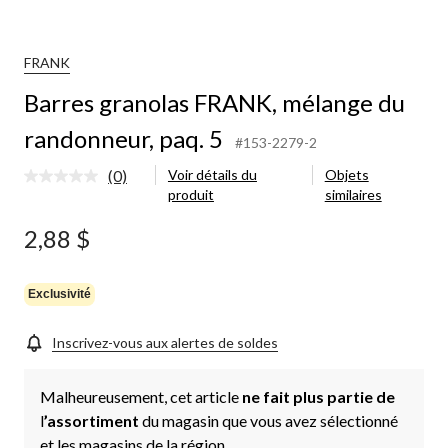
FRANK
Barres granolas FRANK, mélange du
randonneur, paq. 5
#153-2279-2
(0)
Voir détails du
Objets
Aucune
produit
similaires
cote
pour
ce
2,88 $
produit.
Lien
vers
la
Exclusivité
même
page.
Inscrivez-vous aux alertes de soldes
Malheureusement, cet article
ne fait plus partie de
l
’assortiment
du magasin que vous avez sélectionné
et les magasins de la région.