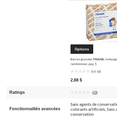
Options
Barres granolas
FRANK
, mélang
randonneur, paq. 5
0.0
(0)
0.0
étoile(s)
2,88 $
sur
5.
(0)
Ratings
Aucune
cote
pour
Sans agents de conservati
ce
Fonctionnalités avancées
colorants artificiels, Sans
produit.
conservation
Lien