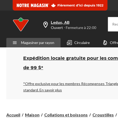
la
même
page.
Leduc, AB
Re
votre
Ouvert
⋅ Fermeture à 22:00
magasin
préféré
est
Magasiner par rayon
Circulaire
Offr
Leduc,
AB,
courament
Ouvert,
Expédition locale gratuite pour les co
Fermeture
à
de 99 $*
à
22:00
cliquer
pour
*Offre exclusive pour les membres Récompenses Triangl
changer
standard.
En savoir plus
Accueil
Maison
Collations et boissons
Croustilles