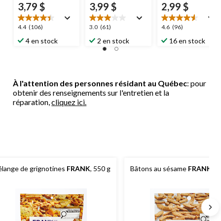
3,79 $
3,99 $
2,99 $
4.4
3.0
4.6
4.4
(106)
3.0
(61)
4.6
(96)
étoile(s)
étoile(s)
étoile(s)
4 en stock
2 en stock
16 en stock
sur
sur
sur
5.
5.
5.
106
61
96
évaluations
évaluations
évaluations
À l'attention des personnes résidant au Québec
: pour
obtenir des renseignements sur l'entretien et la
réparation,
cliquez ici.
lange de grignotines
FRANK
, 550 g
Bâtons au sésame
FRANK
, 1