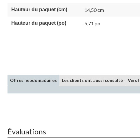
vers
la
Hauteur du paquet (cm)
14,50 cm
même
page.
Hauteur du paquet (po)
5,71 po
Offres hebdomadaires
Les clients ont aussi consulté
Vers 
Évaluations