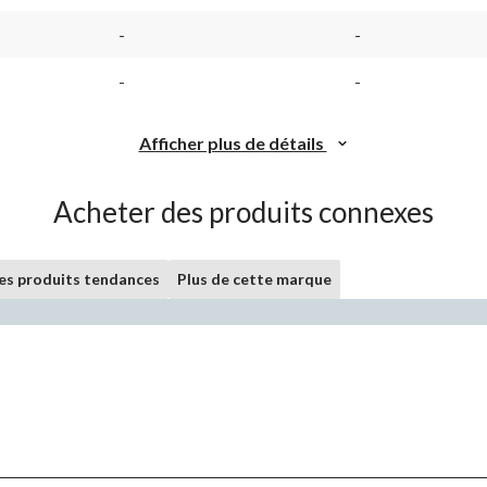
la
la
même
m
-
-
page.
p
-
-
Afficher plus de détails
Acheter des produits connexes
les produits tendances
Plus de cette marque