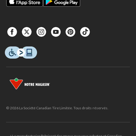
© 2026 La Société Canadian Tire Limitée. Tous droits réservés.
△Le manufacturier/fabricant des pneus que vous achetez et Canadian