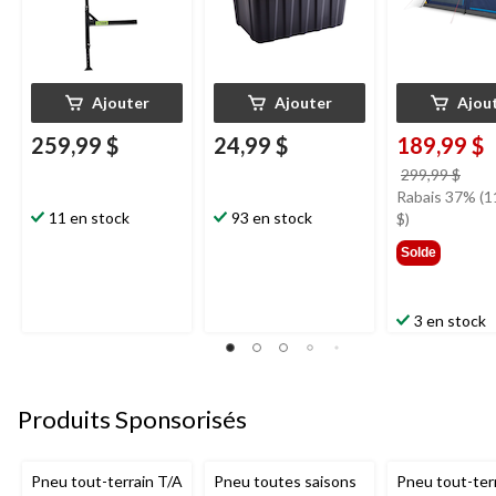
Ajouter
Ajouter
Ajou
259,99 $
24,99 $
189,99 $
prix
299,99 $
étai
Rabais 37% (1
11 en stock
93 en stock
299,
$)
Solde
3 en stock
Produits Sponsorisés
Pneu tout-terrain T/A
Pneu toutes saisons
Pneu tout-ter