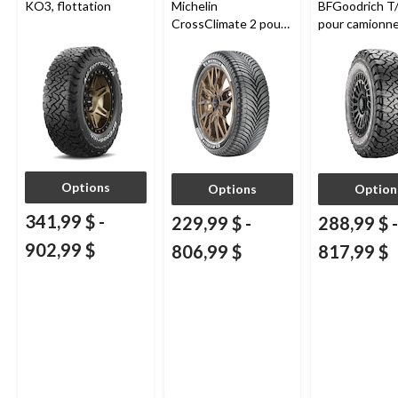
KO3, flottation
Michelin
BFGoodrich T
CrossClimate 2 pour
pour camionne
véhicules de tourisme
VUS
et multisegments
Options
Options
Option
341,99 $
-
229,99 $
-
288,99 $
-
902,99 $
806,99 $
817,99 $