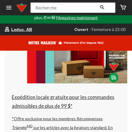
🎒✏️📒Le Retour en classe commence ici. Faites le plein de
Recherche
fournitures scolaires, d'articles technologiques, de sacs à dos et
plus.📒✏️🎒
Magasinez maintenant
votre
Ouvert
⋅ Fermeture à 22:00
Leduc, AB
magasin
préféré
est
Leduc,
AB,
courament
Ouvert,
Fermeture
à
à
22:00
cliquer
pour
changer
Expédition locale gratuite pour les commandes
admissibles de plus de 99 $*
*Offre exclusive pour les membres Récompenses
MD
Triangle
sur les articles avec la livraison standard.
En