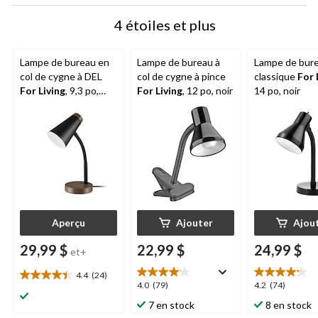
4 étoiles et plus
Lampe de bureau en
Lampe de bureau à
Lampe de bur
col de cygne à DEL
col de cygne à pince
classique
For 
For Living
, 9,3 po,
For Living
, 12 po, noir
14 po, noir
choix de couleurs
Aperçu
Ajouter
Ajou
29,99 $
22,99 $
24,99 $
et+
4.4
(24)
4.4
4.0
4.2
4.0
(79)
4.2
(74)
étoile(s)
étoile(s)
étoile(s)
7 en stock
8 en stock
sur
sur
sur