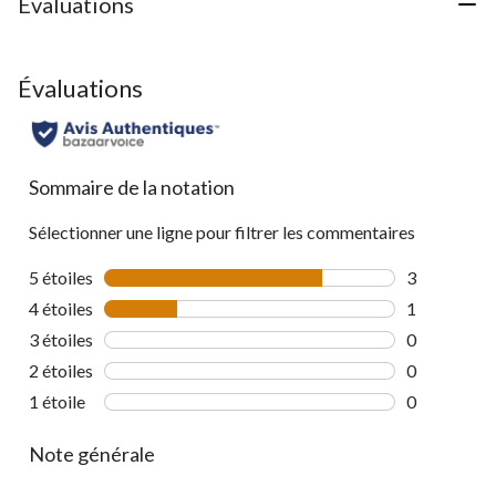
Évaluations
Évaluations
Sommaire de la notation
Sélectionner une ligne pour filtrer les commentaires
5 étoiles
étoiles
3
3 commentai
4 étoiles
étoiles
1
1 commentai
3 étoiles
étoiles
0
0 commentai
2 étoiles
étoiles
0
0 commentai
1 étoile
étoiles
0
0 commentai
Note générale