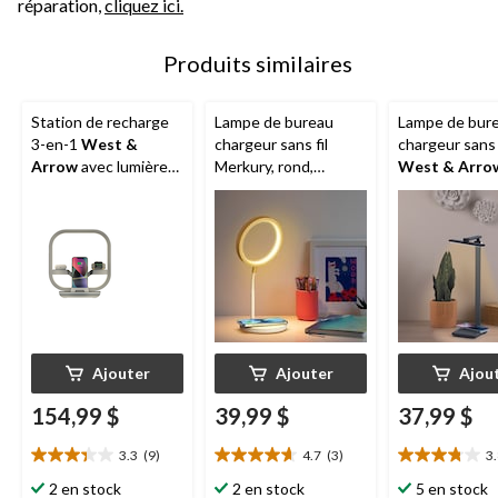
réparation,
cliquez ici.
Produits similaires
Station de recharge
Lampe de bureau
Lampe de bure
3-en-1
West &
chargeur sans fil
chargeur sans f
Arrow
avec lumière
Merkury, rond,
West & Arro
DEL, grise
blanc/or
rotative, noire
Ajouter
Ajouter
Ajou
154,99 $
39,99 $
37,99 $
3.3
(9)
4.7
(3)
3
3.3
4.7
3.8
étoile(s)
étoile(s)
étoile(s)
2 en stock
2 en stock
5 en stock