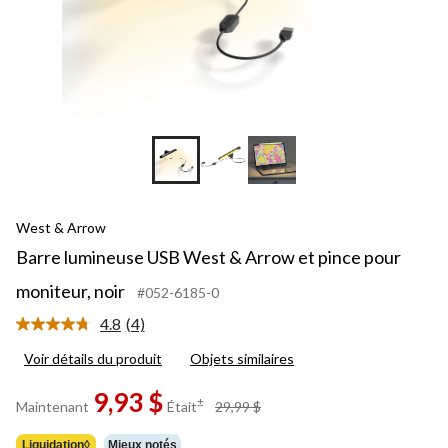
West & Arrow
Barre lumineuse USB West & Arrow et pince pour
moniteur, noir
#052-6185-0
4.8
(4)
Lire
les
Voir détails du produit
Objets similaires
4
commentaires.
Lien
9,93 $
prix
±
Maintenant
Était
29,99 $
vers
était
la
29,99 $
même
Liquidation◊
Mieux notés