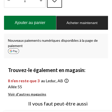
Quantité
mise
à
Ajouter au panier
Acheter maintenant
jour
à
1
Nouveaux paiements numériques disponibles à la page de
paiement
Trouvez-le également en magasin:
Il n’en reste que 3
au Leduc, AB
Allée 55
Voir d'autres magasins
Il vous faut peut-être aussi