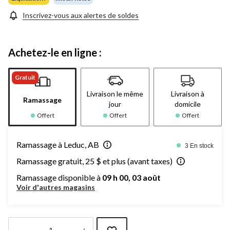
page.
Inscrivez-vous aux alertes de soldes
Achetez-le en ligne :
Gratuit
Livraison le même
Livraison à
Ramassage
jour
domicile
Offert
Offert
Offert
Ramassage à Leduc, AB
3 En stock
Ramassage gratuit, 25 $ et plus (avant taxes)
Ramassage disponible à
09 h 00, 03 août
Voir d'autres magasins