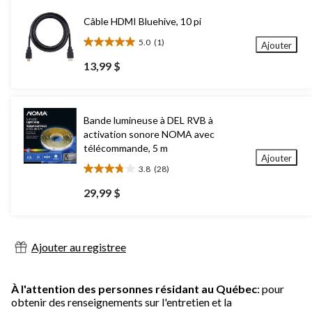
Câble HDMI Bluehive, 10 pi
5.0
(1)
Ajouter
5.0
étoile(s)
13,99 $
sur
5.
1
évaluation
Bande lumineuse à DEL RVB à
activation sonore NOMA avec
télécommande, 5 m
Ajouter
3.8
(28)
3.8
étoile(s)
29,99 $
sur
5.
28
évaluations
Ajouter au registree
À l'attention des personnes résidant au Québec
: pour
obtenir des renseignements sur l'entretien et la