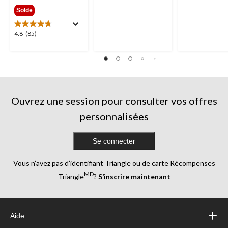
299,99 $
étoile(s)
étoile(s)
Solde
sur
sur
5.
5.
4.8
4.8
(85)
227
1633
étoile(s)
évaluations
évaluations
sur
5.
85
évaluations
Ouvrez une session pour consulter vos offres
personnalisées
Se connecter
Vous n’avez pas d’identifiant Triangle ou de carte Récompenses
MD
Triangle
?
S’inscrire maintenant
Aide