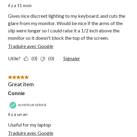
il y a 11 mois
Gives nice discreet lighting to my keyboard, and cuts the
glare from my monitor. Would be nice if the arms of the
slip were longer so I could raise it a 1/2 inch above the
monitor so it doesn't block the top of the screen.
Traduire avec Google
Utile?
(0)
(0)
Signaler
5 étoile(s) sur 5.
Great item
Connie
ACHETEUR VÉRIFIÉ
il y a un an
Useful for my laptop
Traduire avec Google