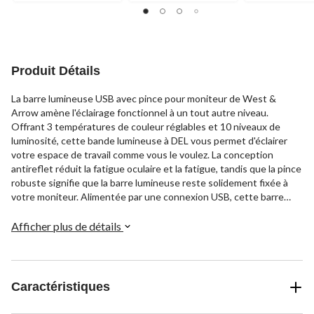
sur
sur
sur
5.
5.
5.
9
3
13
évaluations
évaluations
évaluations
Produit Détails
La barre lumineuse USB avec pince pour moniteur de West &
Arrow amène l'éclairage fonctionnel à un tout autre niveau.
Offrant 3 températures de couleur réglables et 10 niveaux de
luminosité, cette bande lumineuse à DEL vous permet d'éclairer
votre espace de travail comme vous le voulez. La conception
antireflet réduit la fatigue oculaire et la fatigue, tandis que la pince
robuste signifie que la barre lumineuse reste solidement fixée à
votre moniteur. Alimentée par une connexion USB, cette barre
lumineuse offre une solution facile pour optimiser votre éclairage
et augmenter votre productivité.
Afficher plus de détails
Caractéristiques