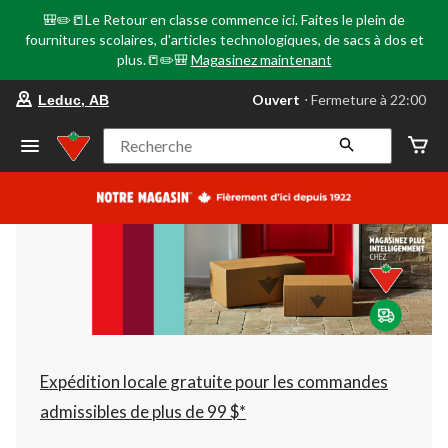
🎒✏️📒Le Retour en classe commence ici. Faites le plein de
fournitures scolaires, d'articles technologiques, de sacs à dos et
plus.📒✏️🎒
Magasinez maintenant
votre
Ouvert
⋅ Fermeture à 22:00
Leduc, AB
magasin
préféré
est
Recherche
Leduc,
AB,
courament
Ouvert,
Fermeture
à
à
22:00
cliquer
pour
changer
Expédition locale gratuite pour les commandes
admissibles de plus de 99 $*