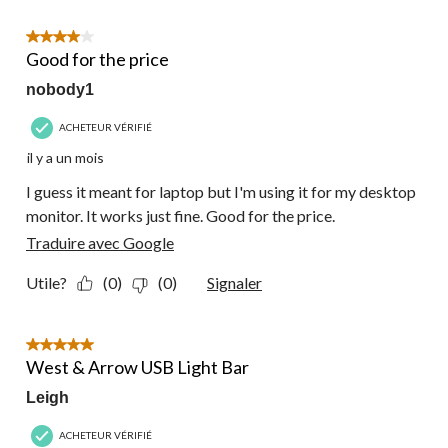
sur
4
4 étoile(s) sur 5.
commentaire.
Good for the price
nobody1
ACHETEUR VÉRIFIÉ
il y a un mois
I guess it meant for laptop but I'm using it for my desktop
monitor. It works just fine. Good for the price.
Traduire avec Google
Utile?
(0)
(0)
Signaler
5 étoile(s) sur 5.
West & Arrow USB Light Bar
Leigh
ACHETEUR VÉRIFIÉ