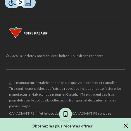
© 2026 La Société Canadian Tire Limitée. Tous droits réservés.
△Le manufacturier/fabricant des pneus que vous achetez et Canadian
Tire sont responsables des frais de recyclage inclus sur cette facture. Le
manufacturier/fabricant de pneus et Canadian Tire utilisent ces frais
pour défrayer le coût de la collecte, du transport et du traitement des
pneus usagés.
MD
CANADIAN TIRE
et le logo du triangle CANADIAN TIRE sont des
marques de commerce déposées de la Société Canadian Tire Limitée.
Obtenez les plus récentes offres!