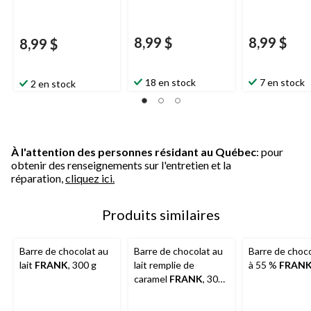
8,99 $
8,99 $
8,99 $
18 en stock
7 en stock
2 en stock
À l'attention des personnes résidant au Québec
: pour
obtenir des renseignements sur l'entretien et la
réparation,
cliquez ici.
Produits similaires
Barre de chocolat au
Barre de chocolat au
Barre de choco
lait
FRANK
, 300 g
lait remplie de
à 55 %
FRAN
caramel
FRANK
, 300
g