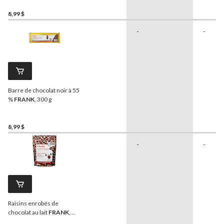
8,99 $
-
-
Barre de chocolat noir à 55
%
FRANK
, 300 g
8,99 $
-
-
Raisins enrobés de
chocolat au lait
FRANK
,
300 g