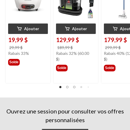
Ajouter
Ajouter
Ajou
19,99 $
129,99 $
179,99 $
prix
prix
prix
29,99 $
189,99 $
299,99 $
était
était
étai
Rabais 33%
Rabais 32% (60.00
Rabais 40% (1
29,99 $
189,99 $
299,
$)
$)
Solde
Solde
Solde
Ouvrez une session pour consulter vos offres
personnalisées