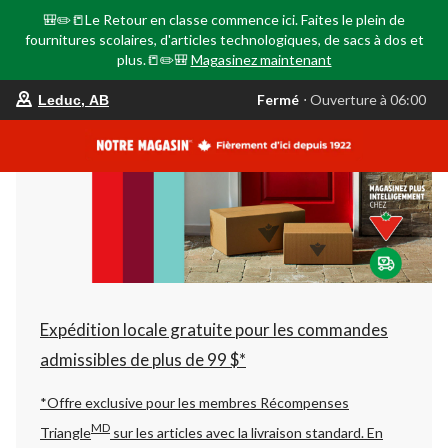
🎒✏️📒Le Retour en classe commence ici. Faites le plein de
fournitures scolaires, d'articles technologiques, de sacs à dos et
plus.📒✏️🎒
Magasinez maintenant
votre
Fermé
⋅ Ouverture à 06:00
Leduc, AB
magasin
préféré
est
Leduc,
AB,
courament
Fermé,
Ouverture
à
à
06:00
cliquer
pour
changer
Expédition locale gratuite pour les commandes
admissibles de plus de 99 $*
*Offre exclusive pour les membres Récompenses
MD
Triangle
sur les articles avec la livraison standard.
En