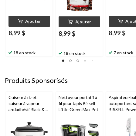
Ajouter
Ajou
Ajouter
8,99 $
8,99 $
8,99 $
18 en stock
7 en stock
18 en stock
Produits Sponsorisés
Cuiseur à riz et
Nettoyeur portatif à
Aspirateur-bal
cuiseur à vapeur
fil pour tapis Bissell
autoportant sa
antiadhésif Black &
Little Green Max Pet
BISSELL Power
Decker, blanc, 6
tasses