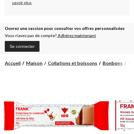
savoir plus
Ouvrez une session pour consulter vos offres personnalisées
Vous n’avez pas de compte?
Adhérez maintenant
Se connecter
Ba
Accueil
Maison
Collations et boissons
Bonbons
Ba
de
ch
au
lai
F
10
ann
Ca
Tir
50
g