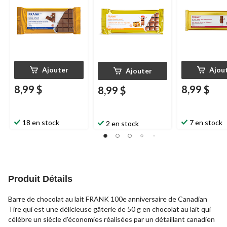
Ajouter
Ajou
Ajouter
8,99 $
8,99 $
8,99 $
18 en stock
7 en stock
2 en stock
Produit Détails
Barre de chocolat au lait FRANK 100e anniversaire de Canadian
Tire qui est une délicieuse gâterie de 50 g en chocolat au lait qui
célèbre un siècle d'économies réalisées par un détaillant canadien