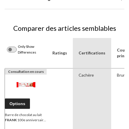
Comparer des articles semblables
Only Show
Coule
Differences
Ratings
Certifications
princi
Consultation en cours
Cachère
Brun
Options
Barre de chocolat au lait
FRANK
100e anniversaire
Canadian Tire, 50 g