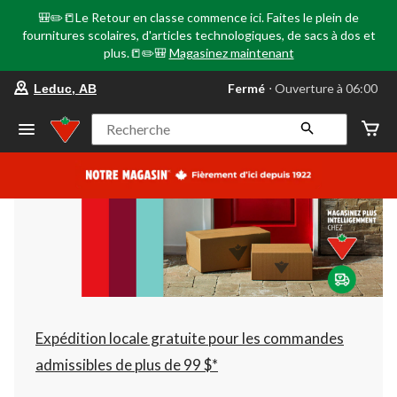
🎒✏️📒Le Retour en classe commence ici. Faites le plein de
fournitures scolaires, d'articles technologiques, de sacs à dos et
plus.📒✏️🎒
Magasinez maintenant
votre
Fermé
⋅ Ouverture à 06:00
Leduc, AB
magasin
préféré
est
Recherche
Leduc,
AB,
courament
Fermé,
Ouverture
à
à
06:00
cliquer
pour
changer
Expédition locale gratuite pour les commandes
admissibles de plus de 99 $*