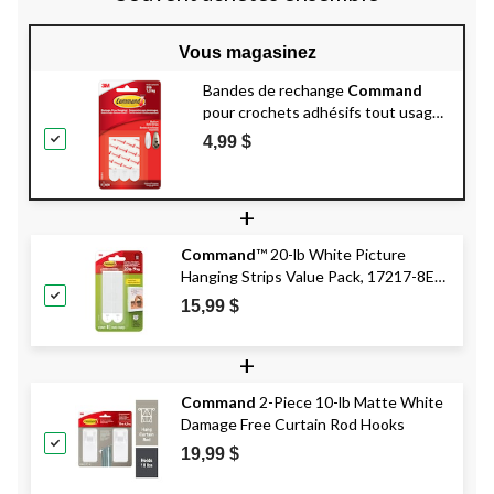
Vous magasinez
Bandes de rechange
Command
pour crochets adhésifs tout usage,
moyen, blanc, 3 lb, paq. 9
4,99 $
+
Command
™ 20-lb White Picture
Hanging Strips Value Pack, 17217-8EF
| 8 Pairs, X-Large Strips
15,99 $
+
Command
2-Piece 10-lb Matte White
Damage Free Curtain Rod Hooks
19,99 $