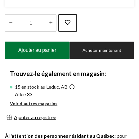
Quantité
mise
à
Ajouter au panier
Acheter maintenant
jour
à
1
Trouvez-le également en magasin:
15 en stock au Leduc, AB
Allée 33
Voir d'autres magasins
Ajouter au registree
À l'attention des personnes résidant au Québec
: pour