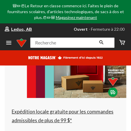
🎒✏️📒Le Retour en classe commence ici. Faites le plein de
fournitures scolaires, d'articles technologiques, de sacs à dos et
plus.📒✏️🎒
Magasinez maintenant
votre
Ouvert
⋅ Fermeture à 22:00
Leduc, AB
magasin
préféré
est
Recherche
Leduc,
AB,
courament
Ouvert,
Fermeture
à
à
22:00
cliquer
pour
changer
Expédition locale gratuite pour les commandes
admissibles de plus de 99 $*