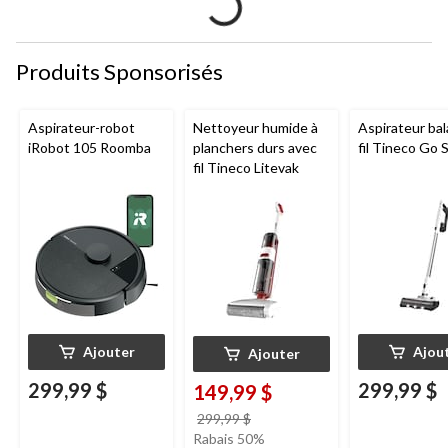
Produits Sponsorisés
Aspirateur-robot
Nettoyeur humide à
Aspirateur bal
iRobot 105 Roomba
planchers durs avec
fil Tineco Go S
fil Tineco Litevak
Ajouter
Ajou
Ajouter
299,99 $
299,99 $
149,99 $
prix
299,99 $
était
Rabais 50%