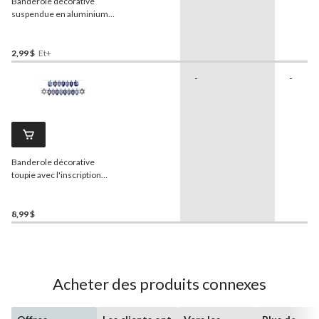
Banderole décorative
suspendue en aluminium
français Bonne Fête,
multicolore, 4 pi, pour fête
d'anniversaire
2,99 $
Et+
-
-
Banderole décorative
toupie avec l'inscription
Happy Hanukkah
multicolore, paquet de 2,
pour Hanoukka
8,99 $
Acheter des produits connexes