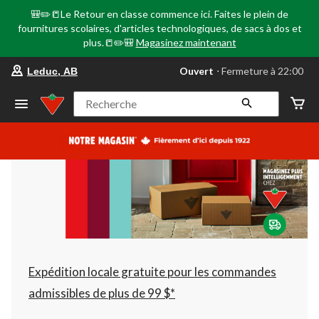
🎒✏️📒Le Retour en classe commence ici. Faites le plein de
fournitures scolaires, d'articles technologiques, de sacs à dos et
plus.📒✏️🎒
Magasinez maintenant
votre
Ouvert
⋅ Fermeture à 22:00
Leduc, AB
magasin
préféré
est
Recherche
Leduc,
AB,
courament
Ouvert,
Fermeture
à
à
22:00
cliquer
pour
changer
Expédition locale gratuite pour les commandes
admissibles de plus de 99 $*