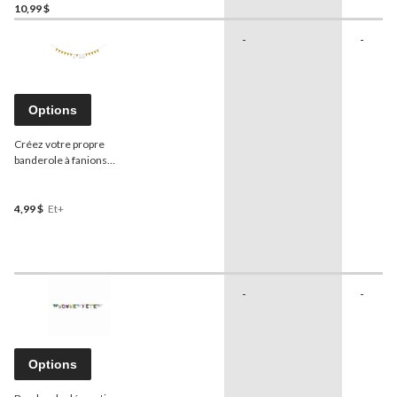
10,99 $
-
-
Options
Créez votre propre
banderole à fanions
étincelante pour
anniversaire/mariage/fête
prénatale, argent, 20 pi
4,99 $
Et+
-
-
Options