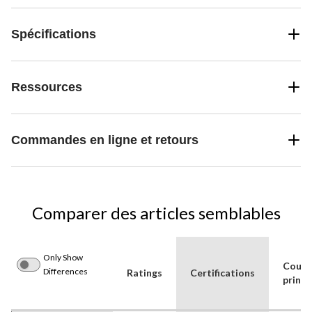
Spécifications
Ressources
Commandes en ligne et retours
Comparer des articles semblables
Only Show
Coule
Differences
Ratings
Certifications
princi