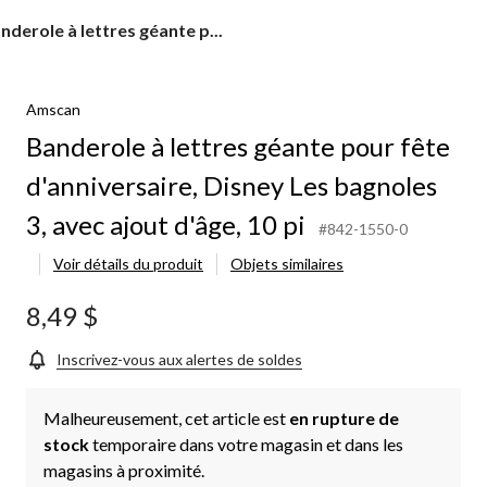
nderole
nderole à lettres géante p...
tres
ante
Amscan
ur
te
Banderole à lettres géante pour fête
nniversaire,
sney
d'anniversaire, Disney Les bagnoles
s
gnoles
3, avec ajout d'âge, 10 pi
#842-1550-0
ec
Voir détails du produit
Objets similaires
out
ge,
8,49 $
Inscrivez-vous aux alertes de soldes
Malheureusement, cet article est
en rupture de
stock
temporaire dans votre magasin et dans les
magasins à proximité.