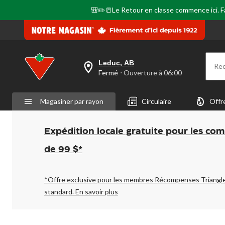
🎒✏️📒Le Retour en classe commence ici. Fai
Leduc, AB
Re
votre
Fermé
⋅ Ouverture à 06:00
magasin
préféré
est
Magasiner par rayon
Circulaire
Offr
Leduc,
AB,
courament
Fermé,
Expédition locale gratuite pour les co
Ouverture
à
de 99 $*
à
06:00
cliquer
pour
*Offre exclusive pour les membres Récompenses Triangl
changer
standard.
En savoir plus