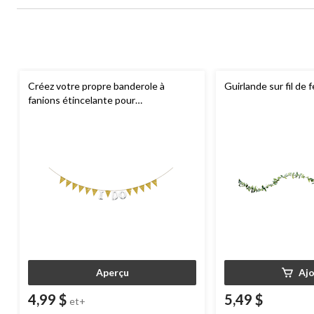
Créez votre propre banderole à
Guirlande sur fil de 
fanions étincelante pour
anniversaire/mariage/fête prénatale,
argent, 20 pi
Aperçu
Aj
4,99 $
5,49 $
et+