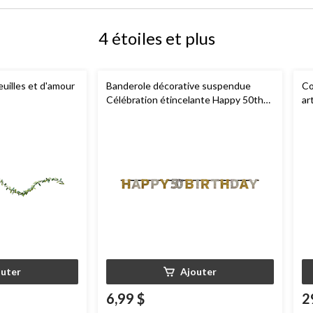
4 étoiles et plus
feuilles et d'amour
Banderole décorative suspendue
Co
Célébration étincelante Happy 50th
ar
Birthday, noir/or/argent, pois, 7 po,
pour fête d'anniversaire
outer
Ajouter
6,99 $
2