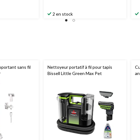
2 en stock
oportant sans fil
Nettoyeur portatif à fil pour tapis
Cu
r
Bissell Little Green Max Pet
an
ta