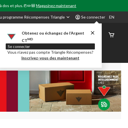
 à dos et plus.📒✏️🎒
Magasinez maintenant
u programme Récompenses Triangle
Se connecter
EN
Obtenez ou échangez de l’Argent
État de
MD
CT
command
Se connecter
Vous n’avez pas compte Triangle Récompenses?
our en Classe
Party City
Centre-auto
Inscrivez-vous des maintenant