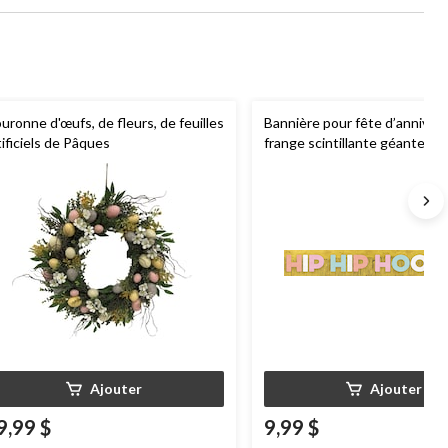
uronne d'œufs, de fleurs, de feuilles
Bannière pour fête d’annivers
tificiels de Pâques
frange scintillante géante « H
Hooray »
Ajouter
Ajouter
9,99 $
9,99 $