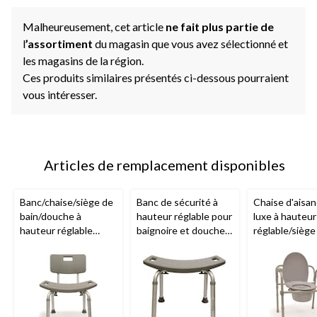
Malheureusement, cet article
ne fait plus partie de
l
’assortiment
du magasin que vous avez sélectionné et
les magasins de la région.
Ces produits similaires présentés ci-dessous pourraient
vous intéresser.
Articles de remplacement disponibles
Banc/chaise/siège de
Banc de sécurité à
Chaise d'aisa
bain/douche à
hauteur réglable pour
luxe à hauteur
hauteur réglable
baignoire et douche
réglable/siège
BIOS
Living avec
BIOS
Living avec
toilette surél
dossier et poignées,
poignées intégrées,
BIOS
avec
gris, 36 à 53 cm (14 à
gris, hauteur de 36 à
accoudoirs, gr
21 po) de hauteur
50 cm (14 à 20 po)