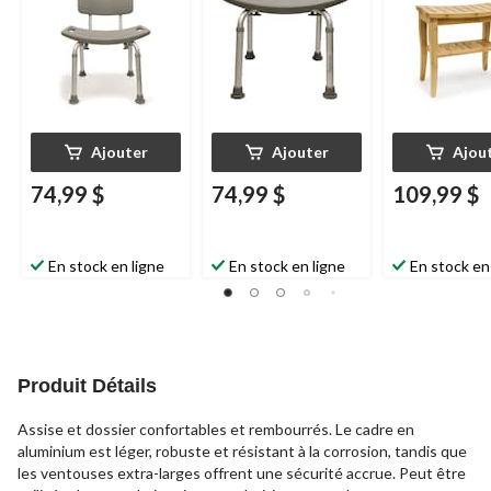
gris, 36 à 53 cm (14 à
gris, hauteur de 36 à
hauteur
21 po) de hauteur
50 cm (14 à 20 po)
Ajouter
Ajouter
Ajou
74,99 $
74,99 $
109,99 $
En stock en ligne
En stock en ligne
En stock en
Produit Détails
Assise et dossier confortables et rembourrés. Le cadre en
aluminium est léger, robuste et résistant à la corrosion, tandis que
les ventouses extra-larges offrent une sécurité accrue. Peut être