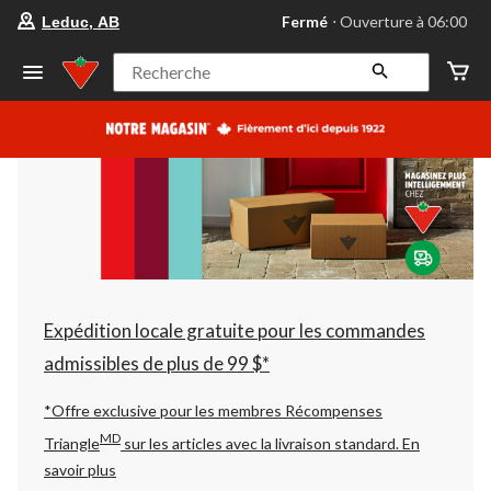
votre
Fermé
⋅ Ouverture à 06:00
Leduc, AB
magasin
préféré
est
Recherche
Leduc,
AB,
courament
Fermé,
Ouverture
à
à
06:00
cliquer
pour
changer
Expédition locale gratuite pour les commandes
admissibles de plus de 99 $*
*Offre exclusive pour les membres Récompenses
MD
Triangle
sur les articles avec la livraison standard.
En
savoir plus