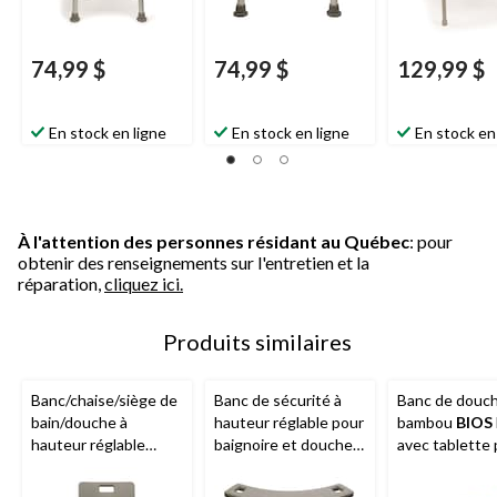
74,99 $
74,99 $
129,99 $
En stock en ligne
En stock en ligne
En stock en
À l'attention des personnes résidant au Québec
: pour
obtenir des renseignements sur l'entretien et la
réparation,
cliquez ici.
Produits similaires
Banc/chaise/siège de
Banc de sécurité à
Banc de douc
bain/douche à
hauteur réglable pour
bambou
BIOS
hauteur réglable
baignoire et douche
avec tablette
BIOS
Living avec
BIOS
Living avec
salle de bain e
dossier et poignées,
poignées intégrées,
48 cm (19 po) 