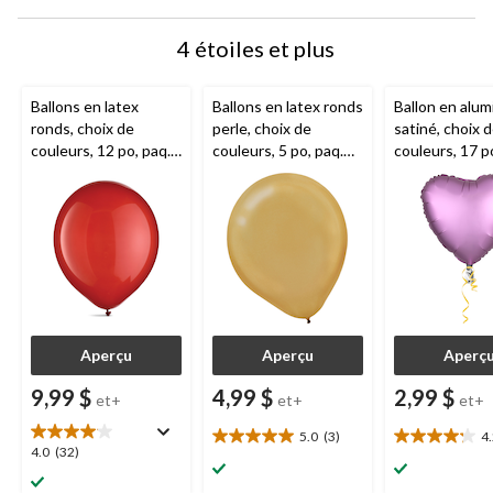
4 étoiles et plus
Ballons en latex
Ballons en latex ronds
Ballon en alum
ronds, choix de
perle, choix de
satiné, choix 
couleurs, 12 po, paq.
couleurs, 5 po, paq.
couleurs, 17 p
72, pour fête
50, pour fête
coeur, gonfla
d'anniversaire
d'anniversaire
hélium compris
anniversaire/S
Valentin/occa
spéciale
Aperçu
Aperçu
Aperç
9,99 $
4,99 $
2,99 $
et+
et+
et+
5.0
(3)
4
5.0
4.2
4.0
4.0
(32)
étoile(s)
étoile(s)
étoile(s)
sur
sur