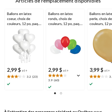
Articles de remplacement disponibles
Ballons en latex
Ballons en latex
Ballons en lat
coeur, choix de
ronds, choix de
perle, choix de
couleurs, 12 po, paq.
couleurs, 12 po, paq.
couleurs, 12 p
6, pour fête
15, pour fête
15, pour fête
d'anniversaire
d'anniversaire
d'anniversaire
2,99 $
2,99 $
3,99 $
et+
et+
et+
3.2
(23)
3
3.2
3.0
3.9
3.9
(60)
étoile(s)
étoile(s)
étoile(s)
sur
sur
sur
5.
5.
5.
23
20
60
évaluations
évaluations
évaluations
À l'attention des personnes résidant au Québec
: pour