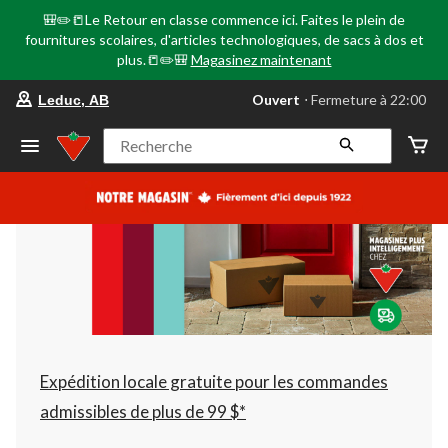
🎒✏️📒Le Retour en classe commence ici. Faites le plein de
fournitures scolaires, d'articles technologiques, de sacs à dos et
plus.📒✏️🎒
Magasinez maintenant
votre
Ouvert
⋅ Fermeture à 22:00
Leduc, AB
magasin
préféré
est
Recherche
Leduc,
AB,
courament
Ouvert,
Fermeture
à
à
22:00
cliquer
pour
changer
Expédition locale gratuite pour les commandes
admissibles de plus de 99 $*