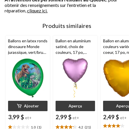
obtenir des renseignements sur l'entretien et la
réparation,
cliquez ici.
Produits similaires
Ballons en latex ronds
Ballon en aluminium
Ballon en alum
dinosaure Monde
satiné, choix de
couleurs varié
jurassique, vert/brun,
couleurs, 17 po,
coeur, 17 po, 
12 po, paq. 5, pour
coeur, gonflage
gonflage héli
fête d'anniversaire
hélium compris, pour
compris, pour 
anniversaire/Saint-
d'anniversaire
Valentin/occasion
Valentin
spéciale
Ajouter
Aperçu
Aperç
3,99 $
2,99 $
2,49 $
et+
et+
et+
1.0
(1)
4.2
(21)