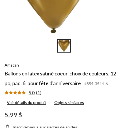
Amscan
Ballons en latex satiné coeur, choix de couleurs, 12
po, paq. 6, pour fête d'anniversaire
#854-3544-6
5.0
(1)
Lire
1
Voir détails du produit
Objets similaires
commentaire.
Lien
vers
5,99 $
la
même
page.
Inscrivez-vous aux alertes de soldes