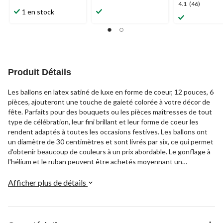
1.0
4.2
4.1
4.1
(46)
étoile(s)
étoile(s)
1 en stock
étoile(s)
sur
sur
sur
5.
5.
5.
1
21
46
évaluation
évaluations
évaluations
Produit Détails
Les ballons en latex satiné de luxe en forme de coeur, 12 pouces, 6
pièces, ajouteront une touche de gaieté colorée à votre décor de
fête. Parfaits pour des bouquets ou les pièces maîtresses de tout
type de célébration, leur fini brillant et leur forme de coeur les
rendent adaptés à toutes les occasions festives. Les ballons ont
un diamètre de 30 centimètres et sont livrés par six, ce qui permet
d'obtenir beaucoup de couleurs à un prix abordable. Le gonflage à
l'hélium et le ruban peuvent être achetés moyennant un
supplément.
Afficher plus de détails