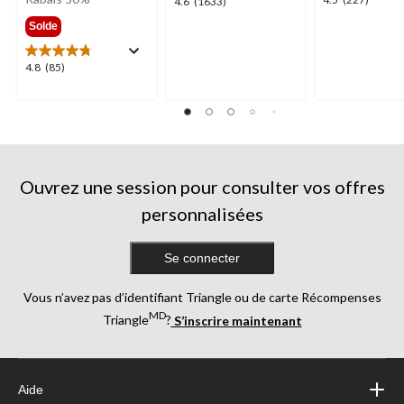
4.5
4.6
4.6
(1633)
299,99 $
étoile(s)
étoile(s)
Solde
sur
sur
5.
5.
4.8
4.8
(85)
227
1633
étoile(s)
évaluations
évaluations
sur
5.
85
évaluations
Ouvrez une session pour consulter vos offres
personnalisées
Se connecter
Vous n’avez pas d’identifiant Triangle ou de carte Récompenses
MD
Triangle
?
S’inscrire maintenant
Aide