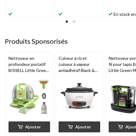
En stock en
Produits Sponsorisés
Nettoyeur en
Cuiseur à riz et
Nettoyeur port
profondeur portatif
cuiseur à vapeur
fil pour tapis B
BISSELL Little Green
antiadhésif Black &
Little Green 
Mini avec fil pour
Decker, blanc, 6
tapis et tissus
tasses
d'ameublement
Ajouter
Ajouter
Ajou