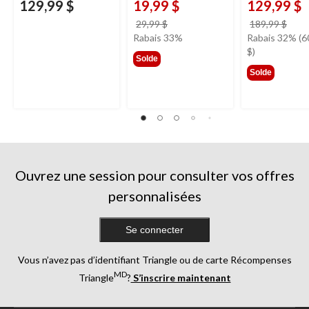
129,99 $
19,99 $
129,99 $
prix
prix
29,99 $
189,99 $
était
étai
Rabais 33%
Rabais 32% (6
29,99 $
189,
$)
Solde
Solde
Ouvrez une session pour consulter vos offres
personnalisées
Se connecter
Vous n’avez pas d’identifiant Triangle ou de carte Récompenses
MD
Triangle
?
S’inscrire maintenant