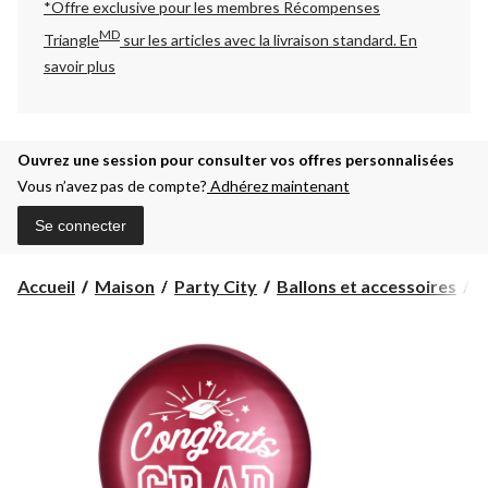
*Offre exclusive pour les membres Récompenses
MD
Triangle
sur les articles avec la livraison standard.
En
savoir plus
Ouvrez une session pour consulter vos offres personnalisées
Vous n’avez pas de compte?
Adhérez maintenant
Se connecter
Accueil
Maison
Party City
Ballons et accessoires
B