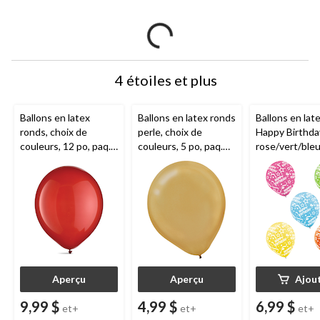
4 étoiles et plus
Ballons en latex
Ballons en latex ronds
Ballons en lat
ronds, choix de
perle, choix de
Happy Birthda
couleurs, 12 po, paq.
couleurs, 5 po, paq.
rose/vert/bleu
72, pour fête
50, pour fête
orange, confet
d'anniversaire
d'anniversaire
po, paq. 20, p
d'anniversaire
Aperçu
Aperçu
Ajou
9,99 $
4,99 $
6,99 $
et+
et+
et+