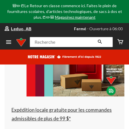
🎒✏️📒Le Retour en classe commence ici. Faites le plein de
fournitures scolaires, d'articles technologiques, de sacs à dos et
plus.📒✏️🎒
Magasinez maintenant
votre
Fermé
⋅ Ouverture à 06:00
Leduc, AB
magasin
préféré
est
Recherche
Leduc,
AB,
courament
Fermé,
Ouverture
à
à
06:00
cliquer
pour
changer
Expédition locale gratuite pour les commandes
admissibles de plus de 99 $*