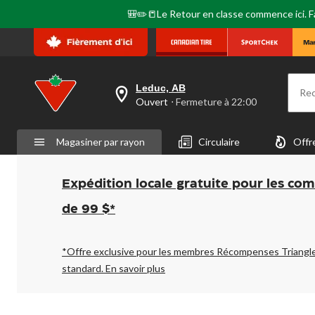
🎒✏️📒Le Retour en classe commence ici. Fai
Leduc, AB
Re
votre
Ouvert
⋅ Fermeture à 22:00
magasin
préféré
est
Magasiner par rayon
Circulaire
Offr
Leduc,
AB,
courament
Ouvert,
Expédition locale gratuite pour les co
Fermeture
à
de 99 $*
à
22:00
cliquer
pour
*Offre exclusive pour les membres Récompenses Triangl
changer
standard.
En savoir plus