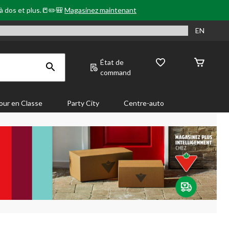
 à dos et plus.📒✏️🎒
Magasinez maintenant
EN
État de
command
our en Classe
Party City
Centre-auto