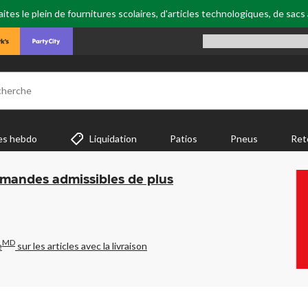
tes le plein de fournitures scolaires, d'articles technologiques, de sacs
cherche
es hebdo
Liquidation
Patios
Pneus
Ret
mmandes admissibles de plus
MD
e
sur les articles avec la livraison