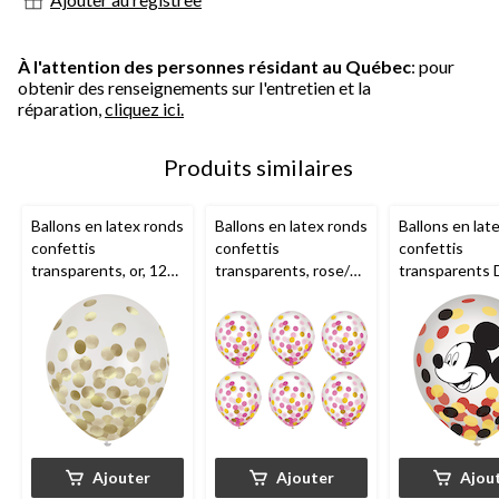
À l'attention des personnes résidant au Québec
: pour
obtenir des renseignements sur l'entretien et la
réparation,
cliquez ici.
Produits similaires
Ballons en latex ronds
Ballons en latex ronds
Ballons en lat
confettis
confettis
confettis
transparents, or, 12
transparents, rose/or,
transparents 
po, paq. 6, pour fête
12 po, paq. 6, pour
Mickey Mouse
d'anniversaire
fête prénatale/fête
noir/jaune/rou
d'anniversaire
po, paq. 6, pou
d'anniversaire
Ajouter
Ajouter
Ajou