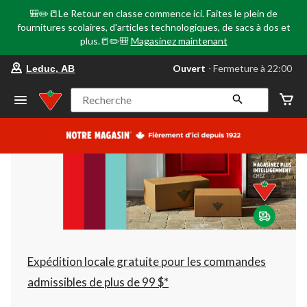
🎒✏️📒Le Retour en classe commence ici. Faites le plein de
fournitures scolaires, d'articles technologiques, de sacs à dos et
plus.📒✏️🎒
Magasinez maintenant
votre
Ouvert
⋅ Fermeture à 22:00
Leduc, AB
magasin
préféré
est
Recherche
Leduc,
AB,
courament
Ouvert,
Fermeture
à
à
22:00
cliquer
pour
changer
Expédition locale gratuite pour les commandes
admissibles de plus de 99 $*