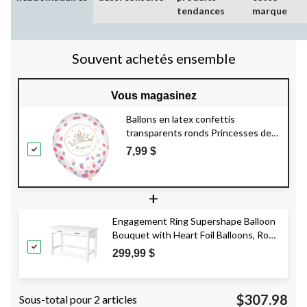
tendances
marque
Souvent achetés ensemble
Vous magasinez
Ballons en latex confettis
transparents ronds Princesses de
Disney
Il était une fois,
7,99 $
mauve/rose/or, 12 po, paq. 6, pour
fête d'anniversaire
+
Engagement Ring Supershape Balloon
Bouquet with Heart Foil Balloons, Rose
Gold/Silver, 9-pk, Helium Inflation &
299,99 $
Ribbon Included
$307.98
Sous-total pour 2 articles