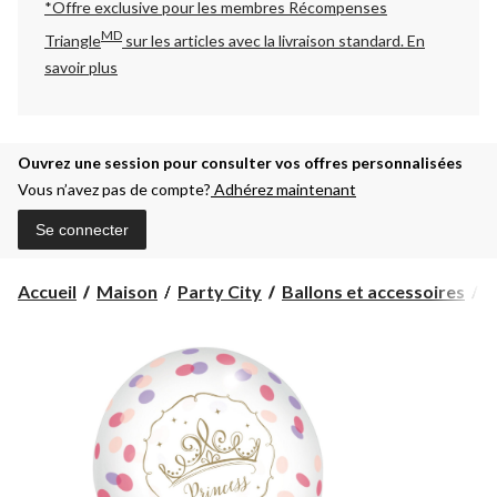
*Offre exclusive pour les membres Récompenses
MD
Triangle
sur les articles avec la livraison standard.
En
savoir plus
Ouvrez une session pour consulter vos offres personnalisées
Vous n’avez pas de compte?
Adhérez maintenant
Se connecter
Accueil
Maison
Party City
Ballons et accessoires
B