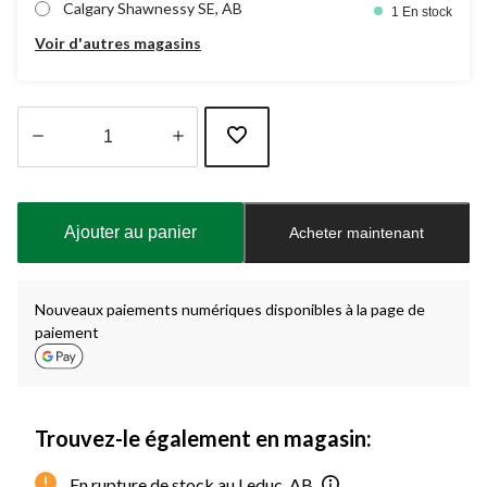
Calgary Shawnessy SE, AB
1 En stock
Voir d'autres magasins
Quantité
mise
à
Ajouter au panier
Acheter maintenant
jour
à
1
Nouveaux paiements numériques disponibles à la page de
paiement
Trouvez-le également en magasin:
En rupture de stock au Leduc, AB