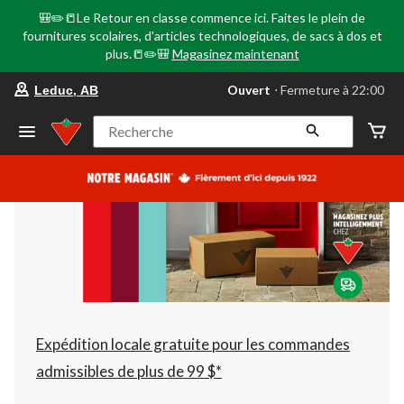
🎒✏️📒Le Retour en classe commence ici. Faites le plein de
fournitures scolaires, d'articles technologiques, de sacs à dos et
plus.📒✏️🎒
Magasinez maintenant
votre
Ouvert
⋅ Fermeture à 22:00
Leduc, AB
magasin
préféré
est
Recherche
Leduc,
AB,
courament
Ouvert,
Fermeture
à
à
22:00
cliquer
pour
changer
Expédition locale gratuite pour les commandes
admissibles de plus de 99 $*