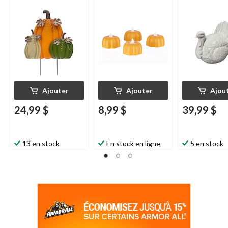
CANVAS
, paq. 3
For Living
, orange, 3
po, paq. 4,
décorations
d'intérieur et
d'extérieur pour
l'Halloween
Ajouter
Ajouter
Ajou
24,99 $
8,99 $
39,99 $
13 en stock
En stock en ligne
5 en stock