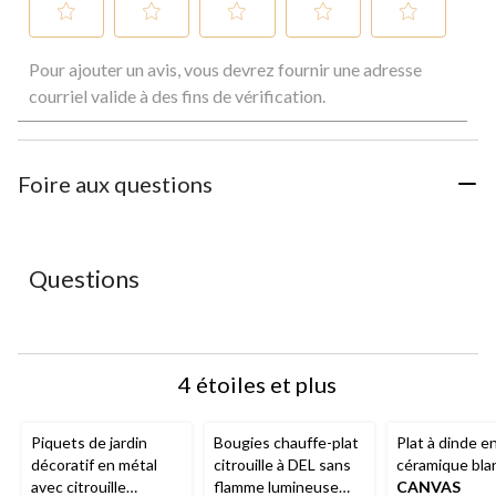
Sélectionnez
Sélectionnez
Sélectionnez
Sélectionnez
Sélectionnez
Pour ajouter un avis, vous devrez fournir une adresse
pour
pour
pour
pour
pour
évaluer
évaluer
évaluer
évaluer
évaluer
courriel valide à des fins de vérification.
l'article
l'article
l'article
l'article
l'article
à
à
à
à
à
1
2
3
4
5
étoile.
étoiles.
étoiles.
étoiles.
étoiles.
Foire aux questions
Cette
Cette
Cette
Cette
Cette
action
action
action
action
action
ouvrira
ouvrira
ouvrira
ouvrira
ouvrira
le
le
le
le
le
Questions
formulaire
formulaire
formulaire
formulaire
formulaire
de
de
de
de
de
soumission.
soumission.
soumission.
soumission.
soumission.
4 étoiles et plus
Piquets de jardin
Bougies chauffe-plat
Plat à dinde e
décoratif en métal
citrouille à DEL sans
céramique bla
avec citrouille
flamme lumineuse
CANVAS