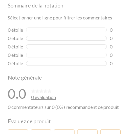
Sommaire de la notation
Sélectionner une ligne pour filtrer les commentaires
0 étoile
étoiles
0
0 commentai
0 étoile
étoiles
0
0 commentai
0 étoile
étoiles
0
0 commentai
0 étoile
étoiles
0
0 commentai
0 étoile
étoiles
0
0 commentai
Note générale
0.0
0 évaluation
0 commentateurs sur 0 (0%) recommandent ce produit
Évaluez ce produit