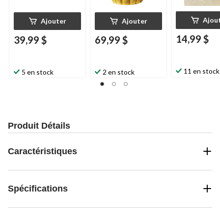
Ajou
Ajouter
Ajouter
14,99 $
39,99 $
69,99 $
11 en stock
5 en stock
2 en stock
Produit Détails
Caractéristiques
Spécifications