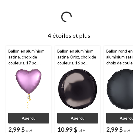
4 étoiles et plus
Ballon en aluminium
Ballon en aluminium
Ballon rond en
satiné, choix de
satiné Orbz, choix de
aluminium sati
couleurs, 17 po,
couleurs, 16 po,
choix de coule
coeur, gonflage
gonflement à l'hélium
po, gonflemen
hélium compris, pour
et ruban inclus, pour
l'hélium et ru
anniversaire/Saint-
anniversaire/occasion
inclus, pour
Valentin/occasion
spéciale
anniversaire/o
spéciale
spéciale
Aperçu
Aperçu
Aperç
2,99 $
10,99 $
2,99 $
et+
et+
et+