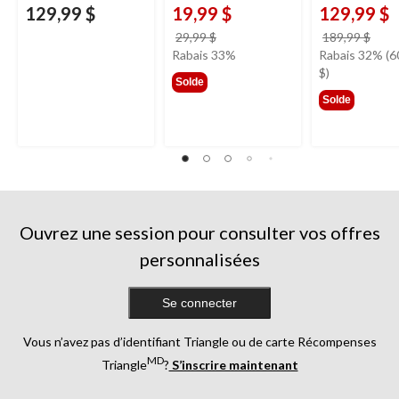
129,99 $
19,99 $
129,99 $
prix
prix
29,99 $
189,99 $
était
étai
Rabais 33%
Rabais 32% (6
29,99 $
189,
$)
Solde
Solde
Ouvrez une session pour consulter vos offres
personnalisées
Se connecter
Vous n’avez pas d’identifiant Triangle ou de carte Récompenses
MD
Triangle
?
S’inscrire maintenant