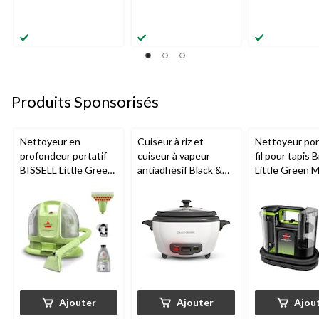
Produits Sponsorisés
Nettoyeur en
Cuiseur à riz et
Nettoyeur port
profondeur portatif
cuiseur à vapeur
fil pour tapis B
BISSELL Little Green
antiadhésif Black &
Little Green 
Mini avec fil pour
Decker, blanc, 6
tapis et tissus
tasses
d'ameublement
Ajouter
Ajouter
Ajou