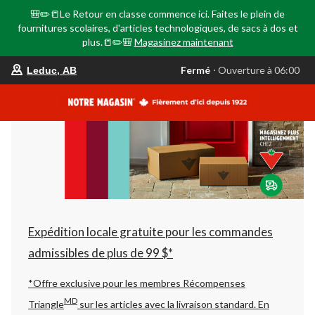
🎒✏️📒Le Retour en classe commence ici. Faites le plein de
fournitures scolaires, d'articles technologiques, de sacs à dos et
plus.📒✏️🎒
Magasinez maintenant
votre
Fermé
⋅ Ouverture à 06:00
Leduc, AB
magasin
préféré
est
Leduc,
AB,
courament
Fermé,
Ouverture
à
à
06:00
cliquer
pour
changer
Expédition locale gratuite pour les commandes
admissibles de plus de 99 $*
*Offre exclusive pour les membres Récompenses
MD
Triangle
sur les articles avec la livraison standard.
En